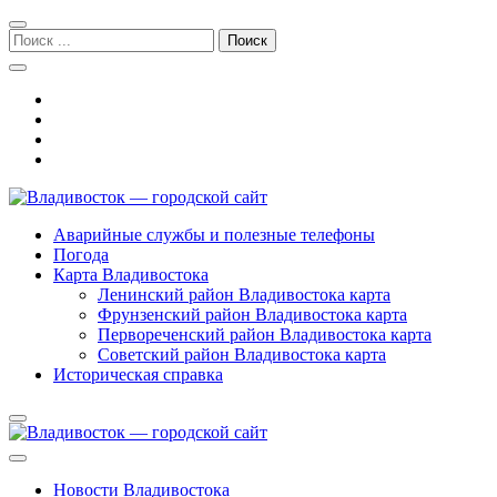
Перейти
Перейти
к
к
Поиск:
навигации
содержимому
Владивосток — городской сайт
Аварийные службы и полезные телефоны
Погода
Карта Владивостока
Ленинский район Владивостока карта
Фрунзенский район Владивостока карта
Первореченский район Владивостока карта
Советский район Владивостока карта
Историческая справка
Новости Владивостока