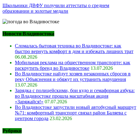
Школьники ДВФУ получили аттестаты о среднем
образовании и золотые медали
Новости Владивостока
Сломалась бытовая техника во Владивостоке: как
быстро вернуть комфорт в дом и избежать лишних трат
06.08.2026
Мобильная реклама на общественном транспорте: как
раскрутить бренд во Владивостоке
13.07.2026
Во Владивостоке найдут хозяев незаконных сбросов в
реку Объяснения и обяжут их устранить нарушения
13.07.2026
Зарядка с полицейскими, бои кудо и семафорная азбука:
во Владивостоке прошла масштабная акция
«Заряжайся!»
07.07.2026
Во Владивостоке запустили новый автобусный маршрут
№71: комфортный транспорт связал район Баляева с
центром города
23.02.2026
Рубрики