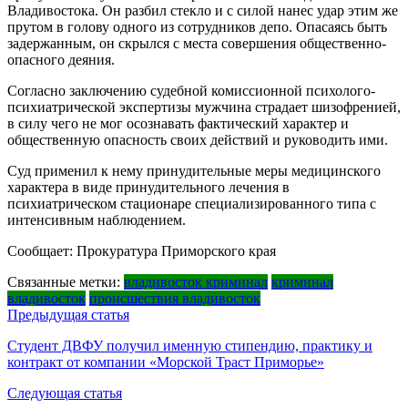
Владивостока. Он разбил стекло и с силой нанес удар этим же
прутом в голову одного из сотрудников депо. Опасаясь быть
задержанным, он скрылся с места совершения общественно-
опасного деяния.
Согласно заключению судебной комиссионной психолого-
психиатрической экспертизы мужчина страдает шизофренией,
в силу чего не мог осознавать фактический характер и
общественную опасность своих действий и руководить ими.
Суд применил к нему принудительные меры медицинского
характера в виде принудительного лечения в
психиатрическом стационаре специализированного типа с
интенсивным наблюдением.
Сообщает: Прокуратура Приморского края
Связанные метки:
владивосток криминал
криминал
владивосток
происшествия владивосток
Навигация
Предыдущая статья
по
Студент ДВФУ получил именную стипендию, практику и
контракт от компании «Морской Траст Приморье»
записям
Следующая статья