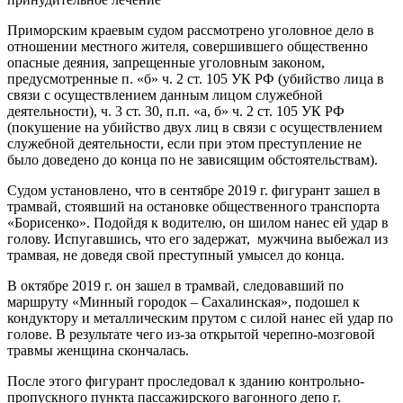
Приморским краевым судом рассмотрено уголовное дело в
отношении местного жителя, совершившего общественно
опасные деяния, запрещенные уголовным законом,
предусмотренные п. «б» ч. 2 ст. 105 УК РФ (убийство лица в
связи с осуществлением данным лицом служебной
деятельности), ч. 3 ст. 30, п.п. «а, б» ч. 2 ст. 105 УК РФ
(покушение на убийство двух лиц в связи с осуществлением
служебной деятельности, если при этом преступление не
было доведено до конца по не зависящим обстоятельствам).
Судом установлено, что в сентябре 2019 г. фигурант зашел в
трамвай, стоявший на остановке общественного транспорта
«Борисенко». Подойдя к водителю, он шилом нанес ей удар в
голову. Испугавшись, что его задержат, мужчина выбежал из
трамвая, не доведя свой преступный умысел до конца.
В октябре 2019 г. он зашел в трамвай, следовавший по
маршруту «Минный городок – Сахалинская», подошел к
кондуктору и металлическим прутом с силой нанес ей удар по
голове. В результате чего из-за открытой черепно-мозговой
травмы женщина скончалась.
После этого фигурант проследовал к зданию контрольно-
пропускного пункта пассажирского вагонного депо г.