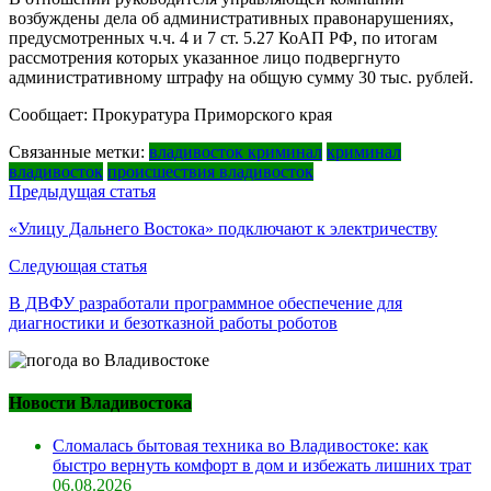
возбуждены дела об административных правонарушениях,
предусмотренных ч.ч. 4 и 7 ст. 5.27 КоАП РФ, по итогам
рассмотрения которых указанное лицо подвергнуто
административному штрафу на общую сумму 30 тыс. рублей.
Сообщает: Прокуратура Приморского края
Связанные метки:
владивосток криминал
криминал
владивосток
происшествия владивосток
Навигация
Предыдущая статья
по
«Улицу Дальнего Востока» подключают к электричеству
записям
Следующая статья
В ДВФУ разработали программное обеспечение для
диагностики и безотказной работы роботов
Новости Владивостока
Сломалась бытовая техника во Владивостоке: как
быстро вернуть комфорт в дом и избежать лишних трат
06.08.2026