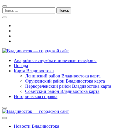
Перейти
Перейти
к
к
Поиск:
навигации
содержимому
Владивосток — городской сайт
Аварийные службы и полезные телефоны
Погода
Карта Владивостока
Ленинский район Владивостока карта
Фрунзенский район Владивостока карта
Первореченский район Владивостока карта
Советский район Владивостока карта
Историческая справка
Новости Владивостока