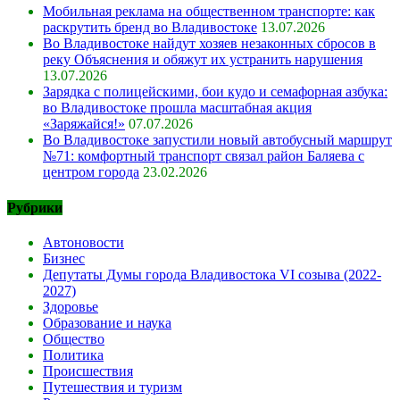
Мобильная реклама на общественном транспорте: как
раскрутить бренд во Владивостоке
13.07.2026
Во Владивостоке найдут хозяев незаконных сбросов в
реку Объяснения и обяжут их устранить нарушения
13.07.2026
Зарядка с полицейскими, бои кудо и семафорная азбука:
во Владивостоке прошла масштабная акция
«Заряжайся!»
07.07.2026
Во Владивостоке запустили новый автобусный маршрут
№71: комфортный транспорт связал район Баляева с
центром города
23.02.2026
Рубрики
Автоновости
Бизнес
Депутаты Думы города Владивостока VI созыва (2022-
2027)
Здоровье
Образование и наука
Общество
Политика
Происшествия
Путешествия и туризм