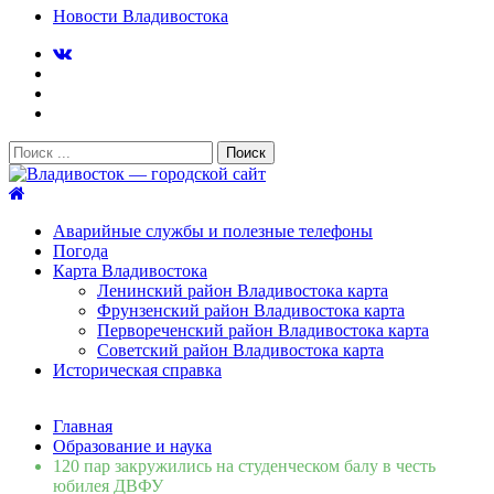
Новости Владивостока
Поиск:
Владивосток — городской сайт
Аварийные службы и полезные телефоны
Погода
Карта Владивостока
Ленинский район Владивостока карта
Фрунзенский район Владивостока карта
Первореченский район Владивостока карта
Советский район Владивостока карта
Историческая справка
Свежие новости
Главная
Сломалась бытовая техника во Владивостоке: как
Образование и наука
быстро вернуть комфорт в дом и из...
06.08.2026
120 пар закружились на студенческом балу в честь
Мобильная реклама на общественном транспорте: как
юбилея ДВФУ