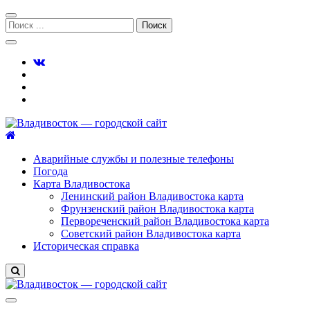
Перейти
Перейти
к
к
Поиск:
навигации
содержимому
Владивосток — городской сайт
Аварийные службы и полезные телефоны
Погода
Карта Владивостока
Ленинский район Владивостока карта
Фрунзенский район Владивостока карта
Первореченский район Владивостока карта
Советский район Владивостока карта
Историческая справка