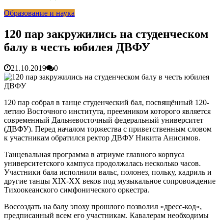
раскрутить бренд во Владивосто...
13.07.2026
Образование и наука
Во Владивостоке найдут хозяев незаконных сбросов в
реку Объяснения и обяжут их у...
13.07.2026
Зарядка с полицейскими, бои кудо и семафорная азбука:
120 пар закружились на студенческом
во Владивостоке прошла мас...
07.07.2026
балу в честь юбилея ДВФУ
Вельгодский Олег Николаевич
15.03.2026
Бочин Сергей Витальевич
15.03.2026
Ходнева Василиса Валентиновна
15.03.2026
21.10.2019
0
Глушко Вячеслав Викторович
15.03.2026
Аксенов Александр Валентинович
15.03.2026
Русинов Денис Александрович
15.03.2026
120 пар собрал в танце студенческий бал, посвящённый 120-
летию Восточного института, преемником которого является
современный Дальневосточный федеральный университет
(ДВФУ). Перед началом торжества с приветственным словом
к участникам обратился ректор ДВФУ Никита Анисимов.
Танцевальная программа в атриуме главного корпуса
университетского кампуса продолжалась несколько часов.
Участники бала исполнили вальс, полонез, польку, кадриль и
другие танцы XIX-XX веков под музыкальное сопровождение
Тихоокеанского симфонического оркестра.
Воссоздать на балу эпоху прошлого позволил «дресс-код»,
предписанный всем его участникам. Кавалерам необходимы