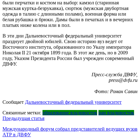
были перчатки и костюм на выбор: камзол (старинная
мужская куртка-безрукавка), сюртюк (мужская двубортная
одежда в талию с длинными полами), военная форма или
белая рубашка и брюки. Дамы были в печатках и в вечерних
платьях ниже колена или в пол.
В эти дни Дальневосточный федеральный университет
празднует двойной юбилей. Свою историю вуз ведет от
Восточного института, образованного по Указу императора
Николая II 21 октября 1899 года. В этот же день, но в 2009
году, Указом Президента России был учрежден современный
ДВФУ.
Пресс-служба ДВФУ,
press@dvfu.ru
Фото: Роман Савин
Сообщает
Дальневосточный федеральный университет
Связанные метки:
образование владивосток
ран владивосток
Навигация
Предыдущая статья
по
Международный форум собрал представителей ведущих вузов
АТР в ДВФУ
записям