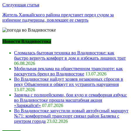
Следующая статья
Житель Ханкайского района предстанет перед судом за
избиение падчерицы, повлекшее ее смерть
Новости Владивостока
Сломалась бытовая техника во Владивостоке: как
быстро вернуть комфорт в дом и избежать лишних трат
06.08.2026
Мобильная реклама на общественном транспорте: как
раскрутить бренд во Владивостоке
13.07.2026
Во Владивостоке найдут хозяев незаконных сбросов в
реку Объяснения и обяжут их устранить нарушения
13.07.2026
Зарядка с полицейскими, бои кудо и семафорная азбука:
во Владивостоке прошла масштабная акция
«Заряжайся!»
07.07.2026
Во Владивостоке запустили новый автобусный маршрут
№71: комфортный транспорт связал район Баляева с
центром города
23.02.2026