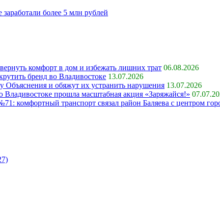
заработали более 5 млн рублей
 вернуть комфорт в дом и избежать лишних трат
06.08.2026
крутить бренд во Владивостоке
13.07.2026
ку Объяснения и обяжут их устранить нарушения
13.07.2026
 во Владивостоке прошла масштабная акция «Заряжайся!»
07.07.2
71: комфортный транспорт связал район Баляева с центром гор
27)