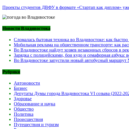
Проекты студентов ДВФУ в формате «Стартап как диплом» уже 
Новости Владивостока
Сломалась бытовая техника во Владивостоке: как быстро
Мобильная реклама на общественном транспорте: как рас
Во Владивостоке найдут хозяев незаконных сбросов в ре
Зарядка с полицейскими, бои кудо и семафорная азбука:
Во Владивостоке запустили новый автобусный маршрут №
Рубрики
Автоновости
Бизнес
Депутаты Думы города Владивостока VI созыва (2022-20
Здоровье
Образование и наука
Общество
Политика
Происшествия
Путешествия и туризм