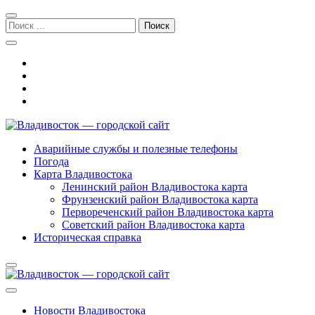
Перейти
Перейти
к
к
Поиск:
навигации
содержимому
Владивосток — городской сайт
Аварийные службы и полезные телефоны
Погода
Карта Владивостока
Ленинский район Владивостока карта
Фрунзенский район Владивостока карта
Первореченский район Владивостока карта
Советский район Владивостока карта
Историческая справка
Новости Владивостока