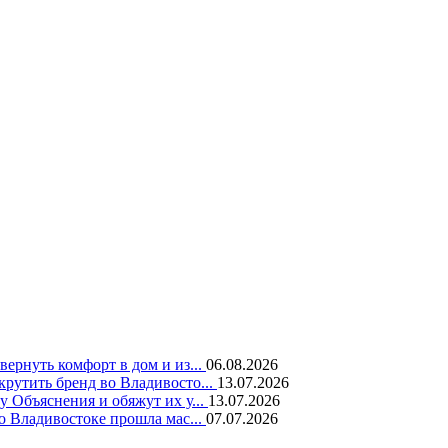
вернуть комфорт в дом и из...
06.08.2026
крутить бренд во Владивосто...
13.07.2026
у Объяснения и обяжут их у...
13.07.2026
во Владивостоке прошла мас...
07.07.2026