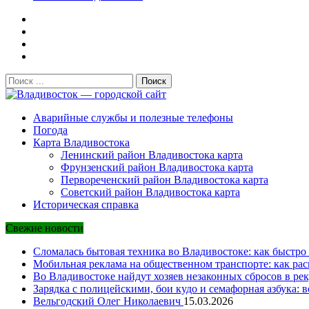
Поиск:
Владивосток — городской сайт
Аварийные службы и полезные телефоны
Погода
Карта Владивостока
Ленинский район Владивостока карта
Фрунзенский район Владивостока карта
Первореченский район Владивостока карта
Советский район Владивостока карта
Историческая справка
Свежие новости
Сломалась бытовая техника во Владивостоке: как быстро 
Мобильная реклама на общественном транспорте: как рас
Во Владивостоке найдут хозяев незаконных сбросов в рек
Зарядка с полицейскими, бои кудо и семафорная азбука: 
Вельгодский Олег Николаевич
15.03.2026