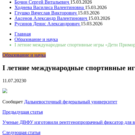
Бочин Сергей Витальевич
15.03.2026
Ходнева Василиса Валентиновна
15.03.2026
Глушко Вячеслав Викторович
15.03.2026
Аксенов Александр Валентинович
15.03.2026
Русинов Денис Александрович
15.03.2026
Главная
Образование и наука
I летние международные спортивные игры «Дети Примор
Образование и наука
I летние международные спортивные и
11.07.2023
0
Сообщает
Дальневосточный федеральный университет
Навигация
Предыдущая статья
по
Ученые ДВФУ изготовили рентгенопрозрачный фиксатор для в
записям
Следующая статья