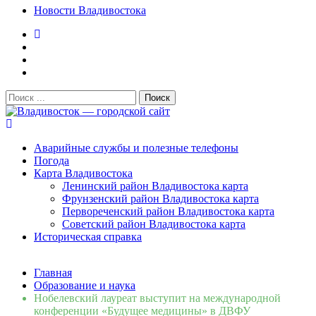
Новости Владивостока
Поиск:
Владивосток — городской сайт
Аварийные службы и полезные телефоны
Погода
Карта Владивостока
Ленинский район Владивостока карта
Фрунзенский район Владивостока карта
Первореченский район Владивостока карта
Советский район Владивостока карта
Историческая справка
Свежие новости
Главная
Сломалась бытовая техника во Владивостоке: как
Образование и наука
быстро вернуть комфорт в дом и из...
06.08.2026
Нобелевский лауреат выступит на международной
Мобильная реклама на общественном транспорте: как
конференции «Будущее медицины» в ДВФУ