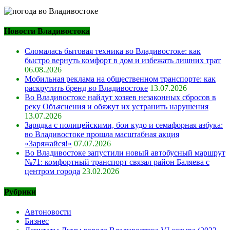
Новости Владивостока
Сломалась бытовая техника во Владивостоке: как
быстро вернуть комфорт в дом и избежать лишних трат
06.08.2026
Мобильная реклама на общественном транспорте: как
раскрутить бренд во Владивостоке
13.07.2026
Во Владивостоке найдут хозяев незаконных сбросов в
реку Объяснения и обяжут их устранить нарушения
13.07.2026
Зарядка с полицейскими, бои кудо и семафорная азбука:
во Владивостоке прошла масштабная акция
«Заряжайся!»
07.07.2026
Во Владивостоке запустили новый автобусный маршрут
№71: комфортный транспорт связал район Баляева с
центром города
23.02.2026
Рубрики
Автоновости
Бизнес