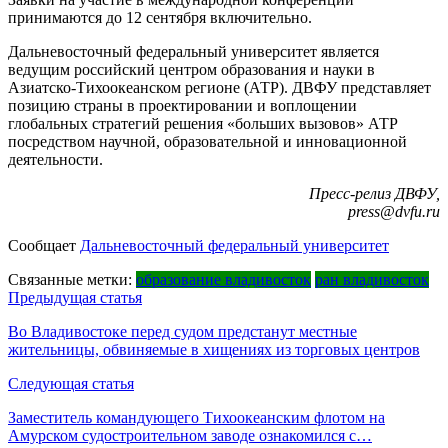
принимаются до 12 сентября включительно.
Дальневосточный федеральный университет является
ведущим российский центром образования и науки в
Азиатско-Тихоокеанском регионе (АТР). ДВФУ представляет
позицию страны в проектировании и воплощении
глобальных стратегий решения «больших вызовов» АТР
посредством научной, образовательной и инновационной
деятельности.
Пресс-релиз ДВФУ,
press@dvfu.ru
Сообщает
Дальневосточный федеральный университет
Связанные метки:
образование владивосток
ран владивосток
Навигация
Предыдущая статья
по
Во Владивостоке перед судом предстанут местные
жительницы, обвиняемые в хищениях из торговых центров
записям
Следующая статья
Заместитель командующего Тихоокеанским флотом на
Амурском судостроительном заводе ознакомился с…