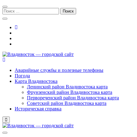
Перейти
Перейти
к
к
Поиск:
навигации
содержимому
Владивосток — городской сайт
Аварийные службы и полезные телефоны
Погода
Карта Владивостока
Ленинский район Владивостока карта
Фрунзенский район Владивостока карта
Первореченский район Владивостока карта
Советский район Владивостока карта
Историческая справка