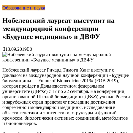
раскрутить бренд во Владивосто...
13.07.2026
Образование и наука
Во Владивостоке найдут хозяев незаконных сбросов в
реку Объяснения и обяжут их у...
13.07.2026
Зарядка с полицейскими, бои кудо и семафорная азбука:
Нобелевский лауреат выступит на
во Владивостоке прошла мас...
07.07.2026
международной конференции
Вельгодский Олег Николаевич
15.03.2026
Бочин Сергей Витальевич
15.03.2026
«Будущее медицины» в ДВФУ
Ходнева Василиса Валентиновна
15.03.2026
Глушко Вячеслав Викторович
15.03.2026
13.09.2019
0
Аксенов Александр Валентинович
15.03.2026
Русинов Денис Александрович
15.03.2026
Нобелевский лауреат Ричард Тимоти Хант выступит с
докладом на международной научной конференции «Будущее
биомедицины — Future of Biomedicine 2019» (FOB 2019),
которая пройдет в Дальневосточном федеральном
университете (ДВФУ) с 17 по 22 сентября. На конференции,
организованной Школой биомедицины ДВФУ, ученые России
и зарубежных стран представят последние достижения
современной молекулярной медицины, исследования в
области генетики и эпигенетики, структуры и функций
хромосом, биологически активных соединений, метаболитов
и биополимеров.