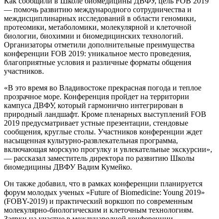
Как сообщили в Школе биомедицины ДВФУ, цель FOB 2019
— помочь развитию международного сотрудничества и
междисциплинарных исследований в области геномики,
протеомики, метаболомики, молекулярной и клеточной
биологии, биохимии и биомедицинских технологий.
Организаторы отметили дополнительные преимущества
конференции FOB 2019: уникальное место проведения,
благоприятные условия и различные форматы общения
участников.
«В это время во Владивостоке прекрасная погода и теплое
прозрачное море. Конференция пройдет на территории
кампуса ДВФУ, который гармонично интегрирован в
природный ландшафт. Кроме пленарных выступлений FOB
2019 предусматривает устные презентации, стендовые
сообщения, круглые столы. Участников конференции ждет
насыщенная культурно-развлекательная программа,
включающая морскую прогулку и увлекательные экскурсии»,
— рассказал заместитель директора по развитию Школы
биомедицины ДВФУ Вадим Кумейко.
Он также добавил, что в рамках конференции планируется
форум молодых ученых «Future of Biomedicine: Young 2019»
(FOBY-2019) и практический воркшоп по современным
молекулярно-биологическим и клеточным технологиям.
Заявки на участие в международной конференции