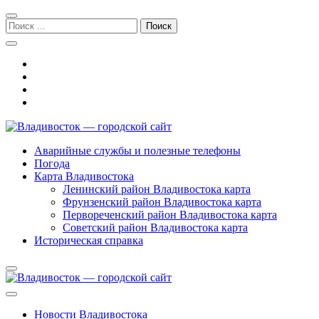
Перейти
Перейти
к
к
Поиск:
навигации
содержимому
Владивосток — городской сайт
Аварийные службы и полезные телефоны
Погода
Карта Владивостока
Ленинский район Владивостока карта
Фрунзенский район Владивостока карта
Первореченский район Владивостока карта
Советский район Владивостока карта
Историческая справка
Новости Владивостока