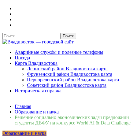
Поиск:
Владивосток — городской сайт
Аварийные службы и полезные телефоны
Погода
Карта Владивостока
Ленинский район Владивостока карта
Фрунзенский район Владивостока карта
Первореченский район Владивостока карта
Советский район Владивостока карта
Историческая справка
Свежие новости
Главная
Сломалась бытовая техника во Владивостоке: как
Образование и наука
быстро вернуть комфорт в дом и из...
06.08.2026
Решение социально-экономических задач предложили
Мобильная реклама на общественном транспорте: как
студенты ДВФУ на конкурсе World AI & Data Challenge
раскрутить бренд во Владивосто...
13.07.2026
Образование и наука
Во Владивостоке найдут хозяев незаконных сбросов в