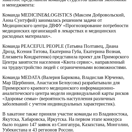
и менеджмента:
Команда MEDICINE&LOGISTICS (Максим Добровольский,
Анна Сунтуфий) занималась решением задачи от
Медицинского центра ДВФУ «Прогнозирование потребности
медицинских организаций в лекарствах и медицинских
расходных материалах».
Команда PEACEFUL PEOPLE (Татьяна Полтавец, Диана
Дрозд, Ксения Титова, Екатерина Губа, Екатерина Возная,
Елизавета Кондратенко) представила проект для Приморского
Центра занятости населения «Квота сервис», направленный
на трудоустройство людей с ограниченными возможностями.
Команда MEDATA (Валерия Барикова, Владислав Юрченко,
Мар Щербинин, Анастасия Белоусова) разрабатывали для
Приморского краевого медицинского информационно-
аналитического центра модели индивидуальной карты рисков
«Здоровье семьи» (вероятность наступления различных
заболеваний с учетом индивидуальных характеристик).
В хакатоне также приняли участие команды из Владивостока,
Якутска, Хабаровска, Иркутска. На первом этапе конкурса
было подано 147 заявок из Сингапура, Казахстана, Монголии,
Узбекистана и 43 регионов России.