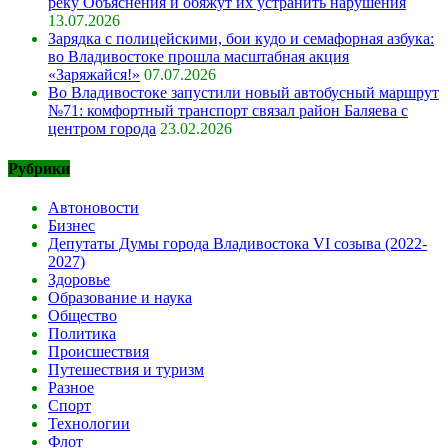
реку Объяснения и обяжут их устранить нарушения
13.07.2026
Зарядка с полицейскими, бои кудо и семафорная азбука:
во Владивостоке прошла масштабная акция
«Заряжайся!»
07.07.2026
Во Владивостоке запустили новый автобусный маршрут
№71: комфортный транспорт связал район Баляева с
центром города
23.02.2026
Рубрики
Автоновости
Бизнес
Депутаты Думы города Владивостока VI созыва (2022-
2027)
Здоровье
Образование и наука
Общество
Политика
Происшествия
Путешествия и туризм
Разное
Спорт
Технологии
Флот