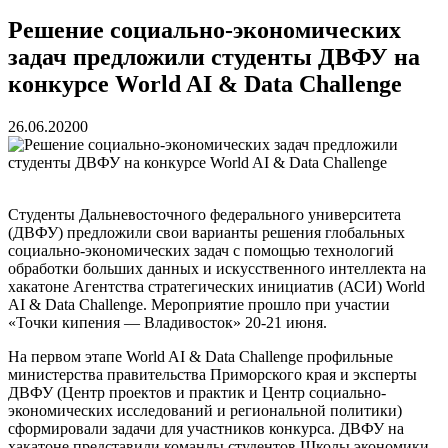
реку Объяснения и обяжут их у...
13.07.2026
Зарядка с полицейскими, бои кудо и семафорная азбука:
Решение социально-экономических
во Владивостоке прошла мас...
07.07.2026
задач предложили студенты ДВФУ на
Вельгодский Олег Николаевич
15.03.2026
Бочин Сергей Витальевич
15.03.2026
конкурсе World AI & Data Challenge
Ходнева Василиса Валентиновна
15.03.2026
Глушко Вячеслав Викторович
15.03.2026
26.06.2020
0
Аксенов Александр Валентинович
15.03.2026
Русинов Денис Александрович
15.03.2026
Студенты Дальневосточного федерального университета
(ДВФУ) предложили свои варианты решения глобальных
социально-экономических задач с помощью технологий
обработки больших данных и искусственного интеллекта на
хакатоне Агентства стратегических инициатив (АСИ) World
AI & Data Challenge. Мероприятие прошло при участии
«Точки кипения — Владивосток» 20-21 июня.
На первом этапе World AI & Data Challenge профильные
министерства правительства Приморского края и эксперты
ДВФУ (Центр проектов и практик и Центр социально-
экономических исследований и региональной политики)
сформировали задачи для участников конкурса. ДВФУ на
хакатоне представили команды студентов Школы экономики