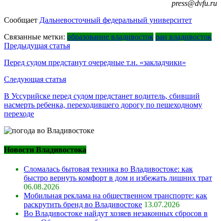
press@dvfu.ru
Сообщает
Дальневосточный федеральный университет
Связанные метки:
образование владивосток
ран владивосток
Навигация
Предыдущая статья
по
Перед судом предстанут очередные т.н. «закладчики»
записям
Следующая статья
В Уссурийске перед судом предстанет водитель, сбивший
насмерть ребенка, переходившего дорогу по пешеходному
переходе
Новости Владивостока
Сломалась бытовая техника во Владивостоке: как
быстро вернуть комфорт в дом и избежать лишних трат
06.08.2026
Мобильная реклама на общественном транспорте: как
раскрутить бренд во Владивостоке
13.07.2026
Во Владивостоке найдут хозяев незаконных сбросов в