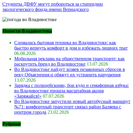
по
Студенты ДВФУ могут побороться за стипендию
экологического фонда имени Вернадского
записям
Новости Владивостока
Сломалась бытовая техника во Владивостоке: как
быстро вернуть комфорт в дом и избежать лишних трат
06.08.2026
Мобильная реклама на общественном транспорте: как
раскрутить бренд во Владивостоке
13.07.2026
Во Владивостоке найдут хозяев незаконных сбросов в
реку Объяснения и обяжут их устранить нарушения
13.07.2026
Зарядка с полицейскими, бои кудо и семафорная азбука:
во Владивостоке прошла масштабная акция
«Заряжайся!»
07.07.2026
Во Владивостоке запустили новый автобусный маршрут
№71: комфортный транспорт связал район Баляева с
центром города
23.02.2026
Рубрики