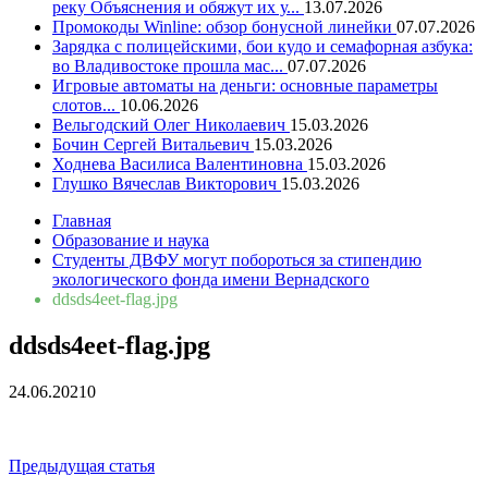
реку Объяснения и обяжут их у...
13.07.2026
Промокоды Winline: обзор бонусной линейки
07.07.2026
Зарядка с полицейскими, бои кудо и семафорная азбука:
во Владивостоке прошла мас...
07.07.2026
Игровые автоматы на деньги: основные параметры
слотов...
10.06.2026
Вельгодский Олег Николаевич
15.03.2026
Бочин Сергей Витальевич
15.03.2026
Ходнева Василиса Валентиновна
15.03.2026
Глушко Вячеслав Викторович
15.03.2026
Главная
Образование и наука
Студенты ДВФУ могут побороться за стипендию
экологического фонда имени Вернадского
ddsds4eet-flag.jpg
ddsds4eet-flag.jpg
24.06.2021
0
Навигация
Предыдущая статья