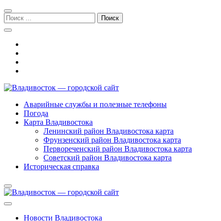
Перейти
Перейти
к
к
Поиск:
навигации
содержимому
Владивосток — городской сайт
Аварийные службы и полезные телефоны
Погода
Карта Владивостока
Ленинский район Владивостока карта
Фрунзенский район Владивостока карта
Первореченский район Владивостока карта
Советский район Владивостока карта
Историческая справка
Новости Владивостока