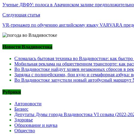
по
Ученые ДВФУ: полоса в Авачинском заливе предположительно
записям
Следующая статья
VR-тренажер по обучению английскому языку VARVARA пре
Новости Владивостока
Сломалась бытовая техника во Владивостоке: как быстро
Мобильная реклама на общественном транспорте: как рас
Во Владивостоке найдут хозяев незаконных сбросов в ре
Зарядка с полицейскими, бои кудо и семафорная азбука:
Во Владивостоке запустили новый автобусный маршрут №
Рубрики
Автоновости
Бизнес
Депутаты Думы города Владивостока VI созыва (2022-20
Здоровье
Образование и наука
Общество