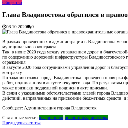
Общество
Зарядка с полицейскими, бои кудо и семафорная азбука: 
Вельгодский Олег Николаевич
15.03.2026
Бочин Сергей Витальевич
15.03.2026
Глава Владивостока обратился в прав
Ходнева Василиса Валентиновна
15.03.2026
Глушко Вячеслав Викторович
15.03.2026
08.10.2020
0
Аксенов Александр Валентинович
15.03.2026
Русинов Денис Александрович
15.03.2026
В рамках проведенных в администрации г. Владивостока мер
муниципального контракта.
Так, в июне 2020 года между управлением дорог и благоустр
по содержанию дорожной инфраструктуры Владивостокского г
ограждения.
В августе 2020 года сотрудниками управления дорог и благоу
контракту.
По заданию главы города Владивостока проведена проверка ф
работ, подписанном в августе текущего года. По результатам
также признаки поддельной подписи в акте приемки.
В связи с указанными обстоятельствами главой города Владив
действий, направленных на присвоение бюджетных средств, и 
Сообщает: Администрация города Владивосток
Связанные метки:
владивосток
новости владивостока
Навигация
Предыдущая статья