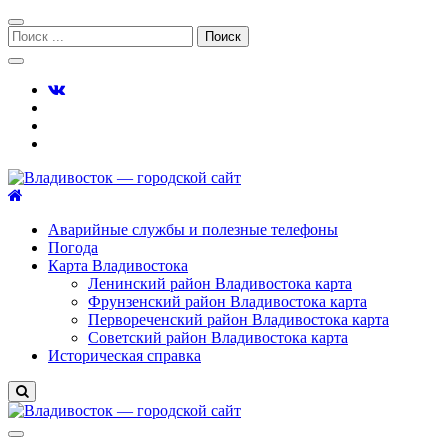
Перейти
Перейти
к
к
Поиск:
навигации
содержимому
Владивосток — городской сайт
Аварийные службы и полезные телефоны
Погода
Карта Владивостока
Ленинский район Владивостока карта
Фрунзенский район Владивостока карта
Первореченский район Владивостока карта
Советский район Владивостока карта
Историческая справка