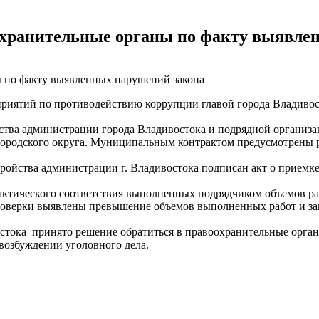
во Владивостоке прошла мас...
07.07.2026
оохранительные органы по факту выявле
оприятий по противодействию коррупции главой города Владив
ойства администрации города Владивостока и подрядной органи
ородского округа. Муниципальным контрактом предусмотрены 
стройства администрации г. Владивостока подписан акт о прие
актического соответствия выполненных подрядчиком объемов ра
 проверки выявлены превышение объемов выполненных работ и з
остока принято решение обратиться в правоохранительные орга
возбуждении уголовного дела.