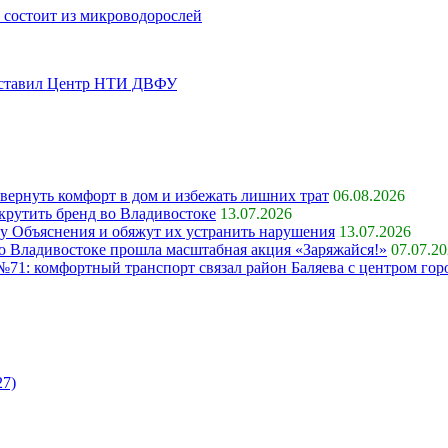
 состоит из микроводорослей
дставил Центр НТИ ДВФУ
 вернуть комфорт в дом и избежать лишних трат
06.08.2026
крутить бренд во Владивостоке
13.07.2026
ку Объяснения и обяжут их устранить нарушения
13.07.2026
 во Владивостоке прошла масштабная акция «Заряжайся!»
07.07.2
71: комфортный транспорт связал район Баляева с центром гор
27)