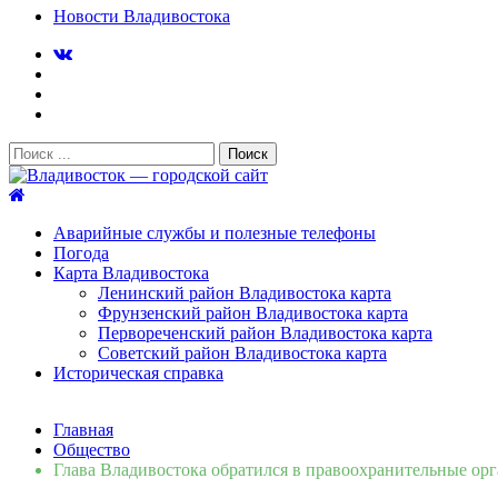
Новости Владивостока
Поиск:
Владивосток — городской сайт
Аварийные службы и полезные телефоны
Погода
Карта Владивостока
Ленинский район Владивостока карта
Фрунзенский район Владивостока карта
Первореченский район Владивостока карта
Советский район Владивостока карта
Историческая справка
Свежие новости
Главная
Сломалась бытовая техника во Владивостоке: как быстро 
Общество
Мобильная реклама на общественном транспорте: как рас
Глава Владивостока обратился в правоохранительные ор
Во Владивостоке найдут хозяев незаконных сбросов в рек