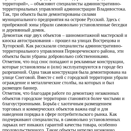
территорий», – объясняют специалисты административно-
территориальных управлений администрации Владивостока.
Так, три объекта были демонтированы силами
муниципального предприятия на острове Русский. Здесь с
прибрежной зоны убрали самовольно установленные беседки
и деревянный домик.
Демонтаж еще двух объектов – шиномонтажной мастерской и
киоска автострахования – прошел на улицах Вострецова и
Хуторской. Как рассказали специалисты административно-
территориального управления Первореченского района, эти
объекты были убраны добровольно собственниками.
Отметим, что под снос попадают и рекламные конструкции,
которые установлены и (или) эксплуатируются в городе без
разрешений. Одна такая конструкция была демонтирована на
улице Снеговой. Вместе с ней с городской территории убрали
ограждение и металлические столбы, на которых и был
размещен баннер.
Отметим, что благодаря работе по демонтажу незаконных
объектов городские территории становятся более чистыми и
благоустроенными. Борьба с хаотичным размещением
торговых и коммерческих объектов важна ещё и для
наведения порядка в сфере потребительского рынка. Как
подчеркивают специалисты, в самовольно установленных
ларьках нет никаких гарантий качества товара, особенно
продовольственного. Такие объекты нередко незаконно