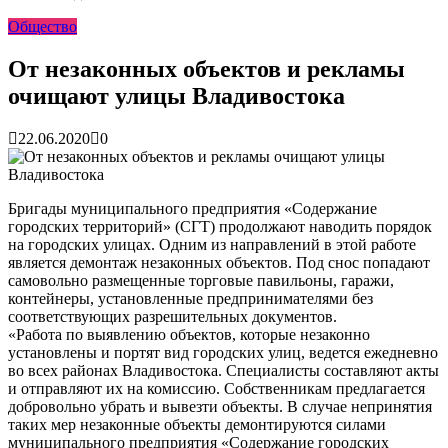
раскрутить бренд во Владивосто...
13.07.2026
Общество
Во Владивостоке найдут хозяев незаконных сбросов в
реку Объяснения и обяжут их у...
13.07.2026
Зарядка с полицейскими, бои кудо и семафорная азбука:
От незаконных объектов и рекламы
во Владивостоке прошла мас...
07.07.2026
очищают улицы Владивостока
Вельгодский Олег Николаевич
15.03.2026
Бочин Сергей Витальевич
15.03.2026
Ходнева Василиса Валентиновна
15.03.2026
22.06.2020
0
Глушко Вячеслав Викторович
15.03.2026
Аксенов Александр Валентинович
15.03.2026
Русинов Денис Александрович
15.03.2026
Бригады муниципального предприятия «Содержание
городских территорий» (СГТ) продолжают наводить порядок
на городских улицах. Одним из направлений в этой работе
является демонтаж незаконных объектов. Под снос попадают
самовольно размещенные торговые павильоны, гаражи,
контейнеры, установленные предпринимателями без
соответствующих разрешительных документов.
«Работа по выявлению объектов, которые незаконно
установлены и портят вид городских улиц, ведется ежедневно
во всех районах Владивостока. Специалисты составляют акты
и отправляют их на комиссию. Собственникам предлагается
добровольно убрать и вывезти объекты. В случае непринятия
таких мер незаконные объекты демонтируются силами
муниципального предприятия «Содержание городских