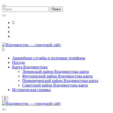
Перейти
Перейти
к
к
Поиск:
навигации
содержимому
Владивосток — городской сайт
Аварийные службы и полезные телефоны
Погода
Карта Владивостока
Ленинский район Владивостока карта
Фрунзенский район Владивостока карта
Первореченский район Владивостока карта
Советский район Владивостока карта
Историческая справка