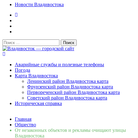
Новости Владивостока
Поиск:
Владивосток — городской сайт
Аварийные службы и полезные телефоны
Погода
Карта Владивостока
Ленинский район Владивостока карта
Фрунзенский район Владивостока карта
Первореченский район Владивостока карта
Советский район Владивостока карта
Историческая справка
Свежие новости
Главная
Сломалась бытовая техника во Владивостоке: как
Общество
быстро вернуть комфорт в дом и из...
06.08.2026
От незаконных объектов и рекламы очищают улицы
Мобильная реклама на общественном транспорте: как
Владивостока