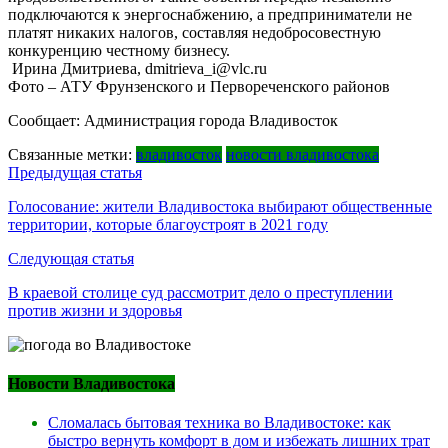
подключаются к энергоснабжению, а предприниматели не
платят никаких налогов, составляя недобросовестную
конкуренцию честному бизнесу.
Ирина Дмитриева, dmitrieva_i@vlc.ru
Фото – АТУ Фрунзенского и Первореченского районов
Сообщает: Администрация города Владивосток
Связанные метки:
владивосток
новости владивостока
Навигация
Предыдущая статья
по
Голосование: жители Владивостока выбирают общественные
территории, которые благоустроят в 2021 году
записям
Следующая статья
В краевой столице суд рассмотрит дело о преступлении
против жизни и здоровья
Новости Владивостока
Сломалась бытовая техника во Владивостоке: как
быстро вернуть комфорт в дом и избежать лишних трат