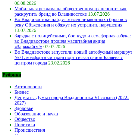
06.08.2026
Мобильная реклама на общественном транспорте: как
раскрутить бренд во Владивостоке
13.07.2026
Во Владивостоке найдут хозяев незаконных сбросов в
реку Объяснения и обяжут их устранить нарушения
13.07.2026
Зарядка с полицейскими, бои кудо и семафорная азбука:
во Владивостоке прошла масштабная акция
«Заряжайся!»
07.07.2026
Во Владивостоке запустили новый автобусный маршрут
№71: комфортный транспорт связал район Баляева с
центром города
23.02.2026
Рубрики
Автоновости
Бизнес
Депутаты Думы города Владивостока VI созыва (2022-
2027)
Здоровье
Образование и наука
Общество
Политика
Происшествия