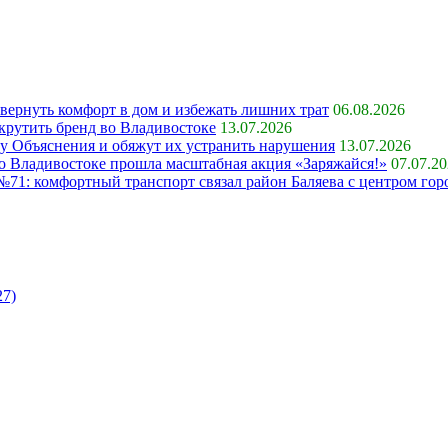
 вернуть комфорт в дом и избежать лишних трат
06.08.2026
крутить бренд во Владивостоке
13.07.2026
ку Объяснения и обяжут их устранить нарушения
13.07.2026
 во Владивостоке прошла масштабная акция «Заряжайся!»
07.07.2
71: комфортный транспорт связал район Баляева с центром гор
27)