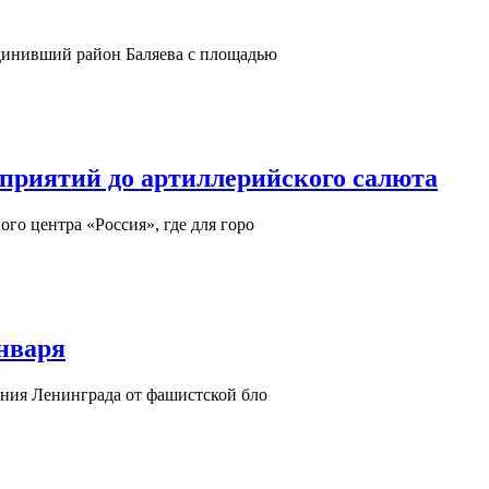
единивший район Баляева с площадью
приятий до артиллерийского салюта
го центра «Россия», где для горо
января
ения Ленинграда от фашистской бло