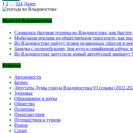
Posts
1
2
…
524
Далее
pagination
Новости Владивостока
Сломалась бытовая техника во Владивостоке: как быстро
Мобильная реклама на общественном транспорте: как рас
Во Владивостоке найдут хозяев незаконных сбросов в ре
Зарядка с полицейскими, бои кудо и семафорная азбука:
Во Владивостоке запустили новый автобусный маршрут №
Рубрики
Автоновости
Бизнес
Депутаты Думы города Владивостока VI созыва (2022-20
Здоровье
Образование и наука
Общество
Политика
Происшествия
Путешествия и туризм
Разное
Спорт