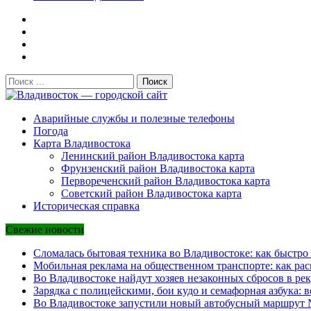
Поиск:
Аварийные службы и полезные телефоны
Владивосток — городской сай
Погода
Карта Владивостока
Ленинский район Владивостока карта
Фрунзенский район Владивостока карта
Первореченский район Владивостока карта
Советский район Владивостока карта
Историческая справка
Свежие новости
Сломалась бытовая техника во Владивостоке: как быстро 
Мобильная реклама на общественном транспорте: как рас
Во Владивостоке найдут хозяев незаконных сбросов в рек
Зарядка с полицейскими, бои кудо и семафорная азбука: 
Во Владивостоке запустили новый автобусный маршрут №