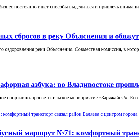
бизнес постоянно ищет способы выделиться и привлечь вниман
нных сбросов в реку Объяснения и обяжу
о оздоровления реки Объяснения. Совместная комиссия, в кото
емафорная азбука: во Владивостоке прош
ое спортивно-просветительское мероприятие «Заряжайся!». Его 
бусный маршрут №71: комфортный транс