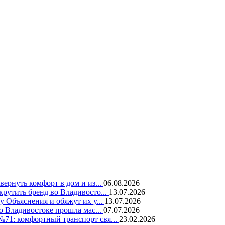
т
вернуть комфорт в дом и из...
06.08.2026
крутить бренд во Владивосто...
13.07.2026
у Объяснения и обяжут их у...
13.07.2026
во Владивостоке прошла мас...
07.07.2026
71: комфортный транспорт свя...
23.02.2026