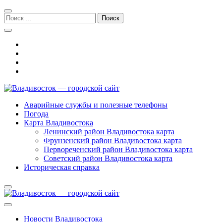
Перейти
Перейти
к
к
Поиск:
навигации
содержимому
Аварийные службы и полезные телефоны
Владивосток — городской сай
Погода
Карта Владивостока
Ленинский район Владивостока карта
Фрунзенский район Владивостока карта
Первореченский район Владивостока карта
Советский район Владивостока карта
Историческая справка
Новости Владивостока