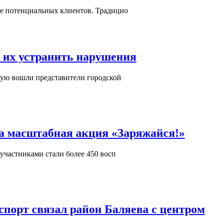
ие потенциальных клиентов. Традицио
т их устранить нарушения
рую вошли представители городской
ла масштабная акция «Заряжайся!»
участниками стали более 450 восп
порт связал район Баляева с центром