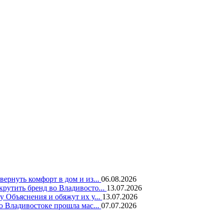
вернуть комфорт в дом и из...
06.08.2026
крутить бренд во Владивосто...
13.07.2026
у Объяснения и обяжут их у...
13.07.2026
во Владивостоке прошла мас...
07.07.2026