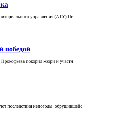
ока
рриториального управления (АТУ) Пе
й победой
. Прокофьева покорил жюри и участн
уют последствия непогоды, обрушившейс