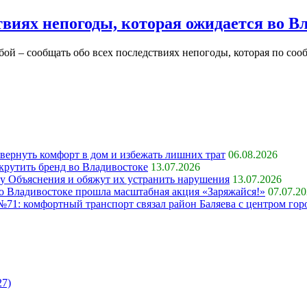
твиях непогоды, которая ожидается во В
бой – сообщать обо всех последствиях непогоды, которая по с
 вернуть комфорт в дом и избежать лишних трат
06.08.2026
крутить бренд во Владивостоке
13.07.2026
ку Объяснения и обяжут их устранить нарушения
13.07.2026
 во Владивостоке прошла масштабная акция «Заряжайся!»
07.07.2
71: комфортный транспорт связал район Баляева с центром гор
27)