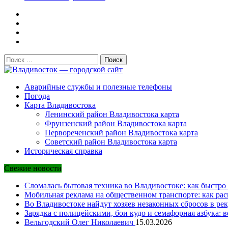
Поиск:
Владивосток — городской сайт
Аварийные службы и полезные телефоны
Погода
Карта Владивостока
Ленинский район Владивостока карта
Фрунзенский район Владивостока карта
Первореченский район Владивостока карта
Советский район Владивостока карта
Историческая справка
Свежие новости
Сломалась бытовая техника во Владивостоке: как быстро 
Мобильная реклама на общественном транспорте: как рас
Во Владивостоке найдут хозяев незаконных сбросов в рек
Зарядка с полицейскими, бои кудо и семафорная азбука: 
Вельгодский Олег Николаевич
15.03.2026