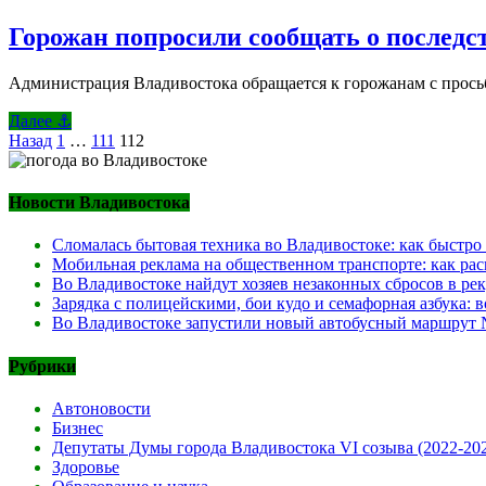
Горожан попросили сообщать о последс
Администрация Владивостока обращается к горожанам с прось
Далее ⚓
Posts
Назад
1
…
111
112
pagination
Новости Владивостока
Сломалась бытовая техника во Владивостоке: как быстро
Мобильная реклама на общественном транспорте: как рас
Во Владивостоке найдут хозяев незаконных сбросов в ре
Зарядка с полицейскими, бои кудо и семафорная азбука:
Во Владивостоке запустили новый автобусный маршрут №
Рубрики
Автоновости
Бизнес
Депутаты Думы города Владивостока VI созыва (2022-20
Здоровье