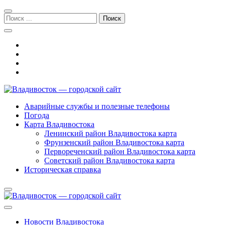
Перейти
Перейти
к
к
Поиск:
навигации
содержимому
Владивосток — городской сайт
Аварийные службы и полезные телефоны
Погода
Карта Владивостока
Ленинский район Владивостока карта
Фрунзенский район Владивостока карта
Первореченский район Владивостока карта
Советский район Владивостока карта
Историческая справка
Новости Владивостока