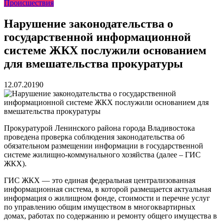
Происшествия
реку Объяснения и обяжут их у...
13.07.2026
Зарядка с полицейскими, бои кудо и семафорная азбука:
во Владивостоке прошла мас...
07.07.2026
Нарушение законодательства о
Вельгодский Олег Николаевич
15.03.2026
государственной информационной
Бочин Сергей Витальевич
15.03.2026
Ходнева Василиса Валентиновна
15.03.2026
системе ЖКХ послужили основанием
Глушко Вячеслав Викторович
15.03.2026
для вмешательства прокуратуры
Аксенов Александр Валентинович
15.03.2026
Русинов Денис Александрович
15.03.2026
12.07.2019
0
Прокуратурой Ленинского района города Владивостока
проведена проверка соблюдения законодательства об
обязательном размещении информации в государственной
системе жилищно-коммунального хозяйства (далее – ГИС
ЖКХ).
ГИС ЖКХ — это единая федеральная централизованная
информационная система, в которой размещается актуальная
информация о жилищном фонде, стоимости и перечне услуг
по управлению общим имуществом в многоквартирных
домах, работах по содержанию и ремонту общего имущества в