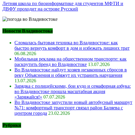
Летняя школа по биоинформатике для студентов МФТИ и
ДВФУ проходит на острове Русский
Новости Владивостока
Сломалась бытовая техника во Владивостоке: как
быстро вернуть комфорт в дом и избежать лишних трат
06.08.2026
Мобильная реклама на общественном транспорте: как
раскрутить бренд во Владивостоке
13.07.2026
Во Владивостоке найдут хозяев незаконных сбросов в
реку Объяснения и обяжут их устранить нарушения
13.07.2026
Зарядка с полицейскими, бои кудо и семафорная азбука:
во Владивостоке прошла масштабная акция
«Заряжайся!»
07.07.2026
Во Владивостоке запустили новый автобусный маршрут
№71: комфортный транспорт связал район Баляева с
центром города
23.02.2026
Рубрики