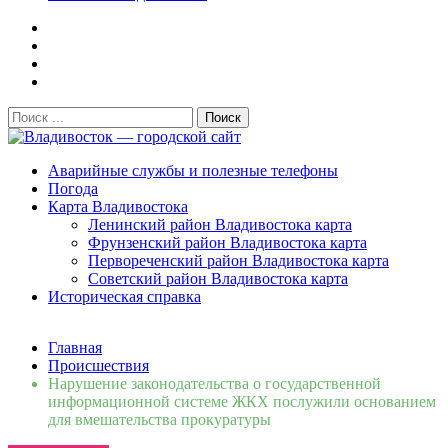
Поиск:
Владивосток — городской сайт
Аварийные службы и полезные телефоны
Погода
Карта Владивостока
Ленинский район Владивостока карта
Фрунзенский район Владивостока карта
Первореченский район Владивостока карта
Советский район Владивостока карта
Историческая справка
Свежие новости
Главная
Сломалась бытовая техника во Владивостоке: как
Происшествия
быстро вернуть комфорт в дом и из...
06.08.2026
Нарушение законодательства о государственной
Мобильная реклама на общественном транспорте: как
информационной системе ЖКХ послужили основанием
раскрутить бренд во Владивосто...
13.07.2026
для вмешательства прокуратуры
Во Владивостоке найдут хозяев незаконных сбросов в