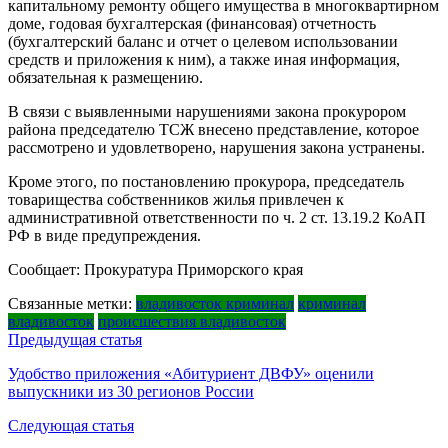
капитальному ремонту общего имущества в многоквартирном
доме, годовая бухгалтерская (финансовая) отчетность
(бухгалтерский баланс и отчет о целевом использовании
средств и приложения к ним), а также иная информация,
обязательная к размещению.
В связи с выявленными нарушениями закона прокурором
района председателю ТСЖ внесено представление, которое
рассмотрено и удовлетворено, нарушения закона устранены.
Кроме этого, по постановлению прокурора, председатель
товарищества собственников жилья привлечен к
административной ответственности по ч. 2 ст. 13.19.2 КоАП
РФ в виде предупреждения.
Сообщает: Прокуратура Приморского края
Связанные метки:
владивосток криминал
криминал
владивосток
происшествия владивосток
Навигация
Предыдущая статья
по
Удобство приложения «Абитуриент ДВФУ» оценили
выпускники из 30 регионов России
записям
Следующая статья