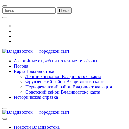
Перейти
Перейти
к
к
Поиск:
навигации
содержимому
Владивосток — городской сайт
Аварийные службы и полезные телефоны
Погода
Карта Владивостока
Ленинский район Владивостока карта
Фрунзенский район Владивостока карта
Первореченский район Владивостока карта
Советский район Владивостока карта
Историческая справка
Новости Владивостока