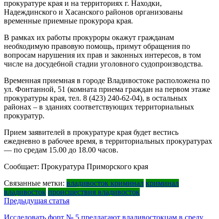
прокуратуре края и на территориях г. Находки,
Надеждинского и Хасанского районов организованы
временные приемные прокурора края.
В рамках их работы прокуроры окажут гражданам
необходимую правовую помощь, примут обращения по
вопросам нарушения их прав и законных интересов, в том
числе на досудебной стадии уголовного судопроизводства.
Временная приемная в городе Владивостоке расположена по
ул. Фонтанной, 51 (комната приема граждан на первом этаже
прокуратуры края, тел. 8 (423) 240-62-04), в остальных
районах – в зданиях соответствующих территориальных
прокуратур.
Прием заявителей в прокуратуре края будет вестись
ежедневно в рабочее время, в территориальных прокуратурах
— по средам 15.00 до 18.00 часов.
Сообщает: Прокуратура Приморского края
Связанные метки:
владивосток криминал
криминал
владивосток
происшествия владивосток
Навигация
Предыдущая статья
по
Исследовать форт № 5 предлагают владивостокцам в среду