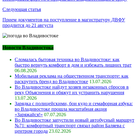
записям
Следующая статья
Прием документов на поступление в магистратуру ДВФУ
продлится до 21 августа
Новости Владивостока
Сломалась бытовая техника во Владивостоке: как
быстро вернуть комфорт в дом и избежать лишних трат
06.08.2026
Мобильная реклама на общественном транспорте: как
раскрутить бренд во Владивостоке
13.07.2026
Во Владивостоке найдут хозяев незаконных сбросов в
реку Объяснения и обяжут их устранить нарушения
13.07.2026
Зарядка с полицейскими, бои кудо и семафорная азбука:
во Владивостоке прошла масштабная акция
«Заряжайся!»
07.07.2026
Во Владивостоке запустили новый автобусный маршрут
№71: комфортный транспорт связал район Баляева с
центром города
23.02.2026