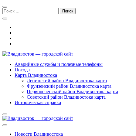
Перейти
Перейти
к
к
Поиск:
навигации
содержимому
Владивосток — городской сайт
Аварийные службы и полезные телефоны
Погода
Карта Владивостока
Ленинский район Владивостока карта
Фрунзенский район Владивостока карта
Первореченский район Владивостока карта
Советский район Владивостока карта
Историческая справка
Новости Владивостока