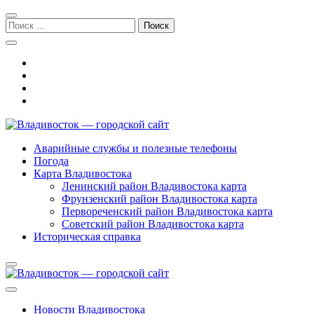
Перейти
Перейти
к
к
Поиск:
навигации
содержимому
Владивосток — городской сайт
Аварийные службы и полезные телефоны
Погода
Карта Владивостока
Ленинский район Владивостока карта
Фрунзенский район Владивостока карта
Первореченский район Владивостока карта
Советский район Владивостока карта
Историческая справка
Новости Владивостока