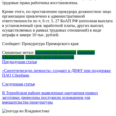
трудовые права работника восстановлены.
Кроме этого, по проставлению прокурора должностное лицо
организации привлечено к административной
ответственности по ч. 6 ст. 5. 27 КоАП РФ (неполная выплата
в установленный срок заработной платы, других выплат,
осуществляемых в рамках трудовых отношений) в виде
штрафа в замере 10 тыс. рублей.
Сообщает: Прокуратура Приморского края
Связанные метки:
владивосток криминал
криминал
владивосток
происшествия владивосток
Навигация
Предыдущая статья
по
«Синтетическую личность» создают в ДВФУ при поддержке
ПАО Сбербанк
записям
Следующая статья
В Тернейском районе выявленные нарушения правил
заготовки древесины послужили основанием для
вмешательства прокуратуры