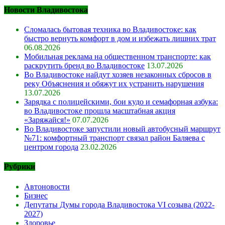
Новости Владивостока
Сломалась бытовая техника во Владивостоке: как
быстро вернуть комфорт в дом и избежать лишних трат
06.08.2026
Мобильная реклама на общественном транспорте: как
раскрутить бренд во Владивостоке
13.07.2026
Во Владивостоке найдут хозяев незаконных сбросов в
реку Объяснения и обяжут их устранить нарушения
13.07.2026
Зарядка с полицейскими, бои кудо и семафорная азбука:
во Владивостоке прошла масштабная акция
«Заряжайся!»
07.07.2026
Во Владивостоке запустили новый автобусный маршрут
№71: комфортный транспорт связал район Баляева с
центром города
23.02.2026
Рубрики
Автоновости
Бизнес
Депутаты Думы города Владивостока VI созыва (2022-
2027)
Здоровье