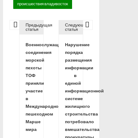
происшествия владивосток
Предыдущая
Следующая
Н
статья
статья
Военнослужащие
Нарушение
а
соединения
порядка
морской
размещения
в
пехоты
информации
ТОФ
в
и
приняли
единой
участие
информационной
г
в
системе
Международном
жилищного
а
пешеходном
строительства
Марше
потребовало
ц
мира
вмешательства
прокуратуры