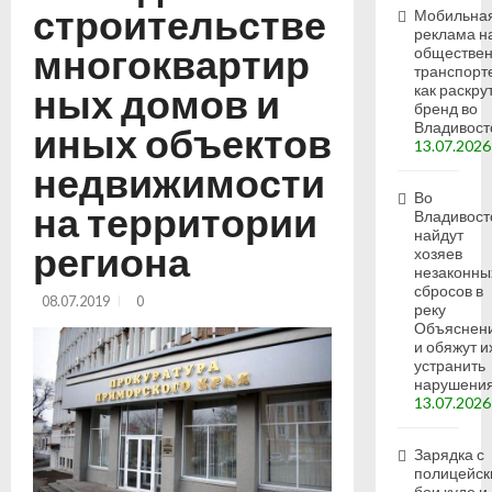
строительстве
Мобильна
реклама н
многоквартир
обществе
транспорт
ных домов и
как раскру
бренд во
Владивост
иных объектов
13.07.2026
недвижимости
Во
на территории
Владивост
найдут
региона
хозяев
незаконны
сбросов в
08.07.2019
0
реку
Объяснен
и обяжут и
устранить
нарушени
13.07.2026
Зарядка с
полицейск
бои кудо и