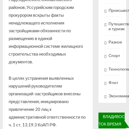
районов, Уссурийским городским
Происшес
прокурором вскрыты факты
ненадлежащего исполнения
Путешеств
и туризм
застройщиками обязанности по
размещению в единой
Разное
информационной системе жилищного
строительства необходимых
Спорт
документов.
Технологи
В целях устранения выявленных
Флот
нарушений руководителям
организаций-застройщиков внесены
Экономик
представления, инициировано
привлечение 20 лиц к
ВЛАДИВОС
административной ответственности по
ТОК ВРЕМЯ
ч. 1 ст. 13.19.3 КоАП РФ.