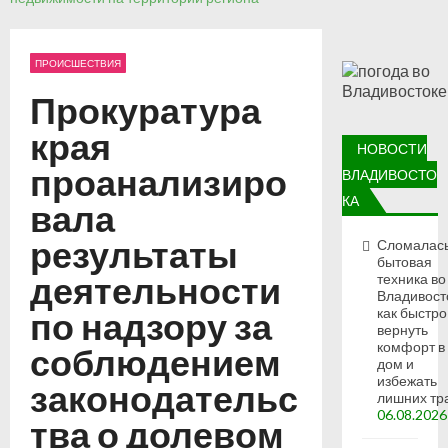
ПРОИСШЕСТВИЯ
Прокуратура
края
НОВОСТИ
проанализиро
ВЛАДИВОСТО
КА
вала
результаты
Сломалас
бытовая
деятельности
техника во
Владивост
по надзору за
как быстро
вернуть
комфорт в
соблюдением
дом и
избежать
законодательс
лишних тр
06.08.2026
тва о долевом