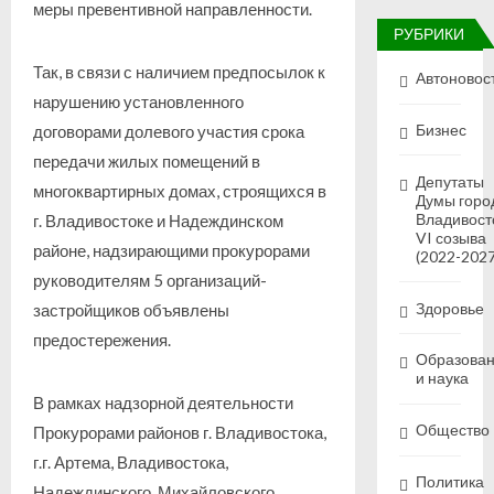
меры превентивной направленности.
РУБРИКИ
Так, в связи с наличием предпосылок к
Автоновос
нарушению установленного
Бизнес
договорами долевого участия срока
передачи жилых помещений в
Депутаты
многоквартирных домах, строящихся в
Думы горо
Владивост
г. Владивостоке и Надеждинском
VI созыва
районе, надзирающими прокурорами
(2022-2027
руководителям 5 организаций-
Здоровье
застройщиков объявлены
предостережения.
Образова
и наука
В рамках надзорной деятельности
Общество
Прокурорами районов г. Владивостока,
г.г. Артема, Владивостока,
Политика
Надеждинского, Михайловского