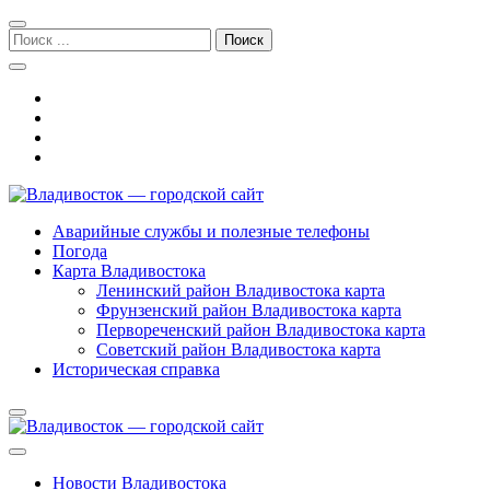
Перейти
Перейти
к
к
Поиск:
навигации
содержимому
Владивосток — городской сайт
Аварийные службы и полезные телефоны
Погода
Карта Владивостока
Ленинский район Владивостока карта
Фрунзенский район Владивостока карта
Первореченский район Владивостока карта
Советский район Владивостока карта
Историческая справка
Новости Владивостока