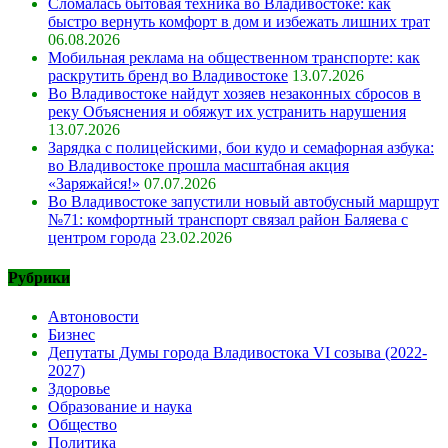
Сломалась бытовая техника во Владивостоке: как
быстро вернуть комфорт в дом и избежать лишних трат
06.08.2026
Мобильная реклама на общественном транспорте: как
раскрутить бренд во Владивостоке
13.07.2026
Во Владивостоке найдут хозяев незаконных сбросов в
реку Объяснения и обяжут их устранить нарушения
13.07.2026
Зарядка с полицейскими, бои кудо и семафорная азбука:
во Владивостоке прошла масштабная акция
«Заряжайся!»
07.07.2026
Во Владивостоке запустили новый автобусный маршрут
№71: комфортный транспорт связал район Баляева с
центром города
23.02.2026
Рубрики
Автоновости
Бизнес
Депутаты Думы города Владивостока VI созыва (2022-
2027)
Здоровье
Образование и наука
Общество
Политика