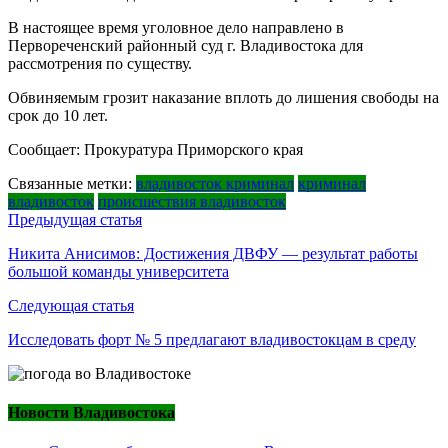
В настоящее время уголовное дело направлено в
Первореченский районный суд г. Владивостока для
рассмотрения по существу.
Обвиняемым грозит наказание вплоть до лишения свободы на
срок до 10 лет.
Сообщает: Прокуратура Приморского края
Связанные метки:
владивосток криминал
криминал
владивосток
происшествия владивосток
Навигация
Предыдущая статья
по
Никита Анисимов: Достижения ДВФУ — результат работы
большой команды университета
записям
Следующая статья
Исследовать форт № 5 предлагают владивостокцам в среду
Новости Владивостока