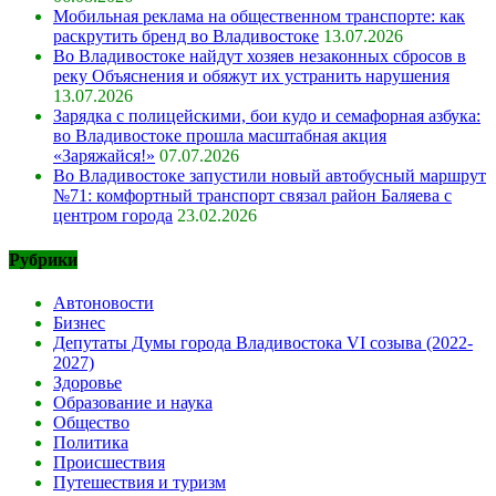
Мобильная реклама на общественном транспорте: как
раскрутить бренд во Владивостоке
13.07.2026
Во Владивостоке найдут хозяев незаконных сбросов в
реку Объяснения и обяжут их устранить нарушения
13.07.2026
Зарядка с полицейскими, бои кудо и семафорная азбука:
во Владивостоке прошла масштабная акция
«Заряжайся!»
07.07.2026
Во Владивостоке запустили новый автобусный маршрут
№71: комфортный транспорт связал район Баляева с
центром города
23.02.2026
Рубрики
Автоновости
Бизнес
Депутаты Думы города Владивостока VI созыва (2022-
2027)
Здоровье
Образование и наука
Общество
Политика
Происшествия
Путешествия и туризм