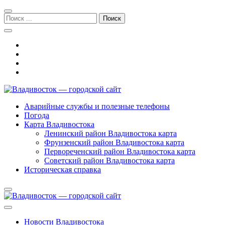
Перейти
Перейти
к
к
Поиск:
навигации
содержимому
Владивосток — городской сайт
Аварийные службы и полезные телефоны
Погода
Карта Владивостока
Ленинский район Владивостока карта
Фрунзенский район Владивостока карта
Первореченский район Владивостока карта
Советский район Владивостока карта
Историческая справка
Новости Владивостока