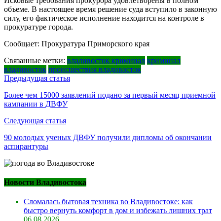
Исковые требования прокурора удовлетворены в полном
объеме. В настоящее время решение суда вступило в законную
силу, его фактическое исполнение находится на контроле в
прокуратуре города.
Сообщает: Прокуратура Приморского края
Связанные метки:
владивосток криминал
криминал
владивосток
происшествия владивосток
Навигация
Предыдущая статья
по
Более чем 15000 заявлений подано за первый месяц приемной
кампании в ДВФУ
записям
Следующая статья
90 молодых ученых ДВФУ получили дипломы об окончании
аспирантуры
Новости Владивостока
Сломалась бытовая техника во Владивостоке: как
быстро вернуть комфорт в дом и избежать лишних трат
06.08.2026