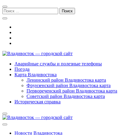
Перейти
Перейти
к
к
Поиск:
навигации
содержимому
Владивосток — городской сайт
Аварийные службы и полезные телефоны
Погода
Карта Владивостока
Ленинский район Владивостока карта
Фрунзенский район Владивостока карта
Первореченский район Владивостока карта
Советский район Владивостока карта
Историческая справка
Новости Владивостока