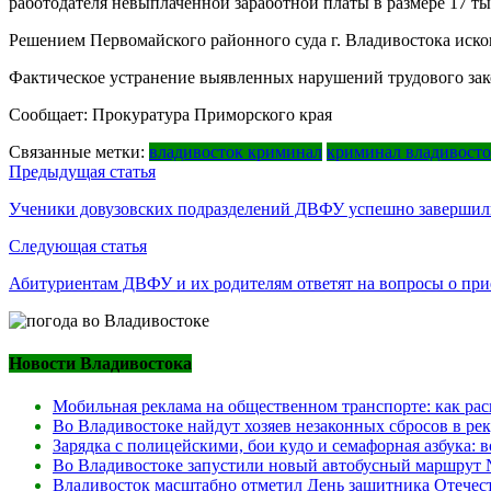
работодателя невыплаченной заработной платы в размере 17 ты
Решением Первомайского районного суда г. Владивостока иско
Фактическое устранение выявленных нарушений трудового зако
Сообщает: Прокуратура Приморского края
Связанные метки:
владивосток криминал
криминал владивост
Навигация
Предыдущая статья
по
Ученики довузовских подразделений ДВФУ успешно завершил
записям
Следующая статья
Абитуриентам ДВФУ и их родителям ответят на вопросы о пр
Новости Владивостока
Мобильная реклама на общественном транспорте: как рас
Во Владивостоке найдут хозяев незаконных сбросов в ре
Зарядка с полицейскими, бои кудо и семафорная азбука:
Во Владивостоке запустили новый автобусный маршрут №
Владивосток масштабно отметил День защитника Отечест