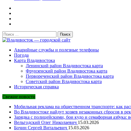
Поиск:
Владивосток — городской сайт
Аварийные службы и полезные телефоны
Погода
Карта Владивостока
Ленинский район Владивостока карта
Фрунзенский район Владивостока карта
Первореченский район Владивостока карта
Советский район Владивостока карта
Историческая справка
Свежие новости
Мобильная реклама на общественном транспорте: как рас
Во Владивостоке найдут хозяев незаконных сбросов в рек
Зарядка с полицейскими, бои кудо и семафорная азбука: 
Вельгодский Олег Николаевич
15.03.2026
Бочин Сергей Витальевич
15.03.2026