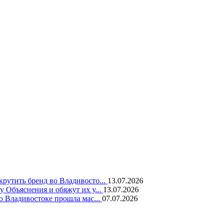
крутить бренд во Владивосто...
13.07.2026
у Объяснения и обяжут их у...
13.07.2026
во Владивостоке прошла мас...
07.07.2026