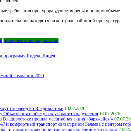
с. рублей.
вые требования прокурора удовлетворены в полном объеме.
нодательства находятся на контроле районной прокуратуры.
ок
происшествия владивосток
и программу Яндекс.Лицея
иемной кампании 2020
крутить бренд во Владивостоке
13.07.2026
ку Объяснения и обяжут их устранить нарушения
13.07.2026
 во Владивостоке прошла масштабная акция «Заряжайся!»
07.07.2
71: комфортный транспорт связал район Баляева с центром гор
ва: от памятных мероприятий до артиллерийского салюта
23.02