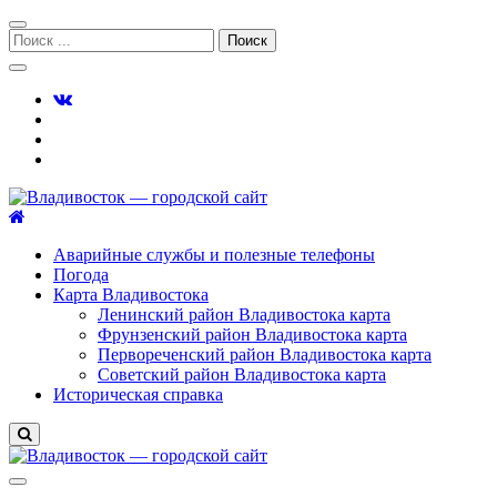
Перейти
Перейти
к
к
Поиск:
навигации
содержимому
Владивосток — городской сайт
Аварийные службы и полезные телефоны
Погода
Карта Владивостока
Ленинский район Владивостока карта
Фрунзенский район Владивостока карта
Первореченский район Владивостока карта
Советский район Владивостока карта
Историческая справка