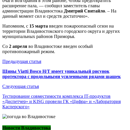
очаги возгорания в этом районе, чтобы предотвратить
расширение пала, — сообщил заместитель главы
администрации Владивостока
Дмитрий Свитайло
. – На
данный момент сил и средств достаточно».
Напомним, с
15 марта
введен пожароопасный сезон на
территории Владивостокского городского округа и других
муниципальных районов Приморья.
Со
2 апреля
во Владивостоке введен особый
противопожарный режим.
Навигация
Предыдущая статья
по
Шины Viatti Bosco H/T имеет уникальный рисунок
протектора с продольными усиленными рядами шашек
записям
Следующая статья
Тестирование совместимости комплекса IT-продуктов
«Диспетчер» и KISG провели ГК «Цифра» и «Лаборатория
Касперского»
Новости Владивостока