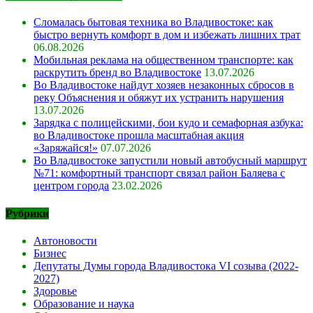
Сломалась бытовая техника во Владивостоке: как
быстро вернуть комфорт в дом и избежать лишних трат
06.08.2026
Мобильная реклама на общественном транспорте: как
раскрутить бренд во Владивостоке
13.07.2026
Во Владивостоке найдут хозяев незаконных сбросов в
реку Объяснения и обяжут их устранить нарушения
13.07.2026
Зарядка с полицейскими, бои кудо и семафорная азбука:
во Владивостоке прошла масштабная акция
«Заряжайся!»
07.07.2026
Во Владивостоке запустили новый автобусный маршрут
№71: комфортный транспорт связал район Баляева с
центром города
23.02.2026
Рубрики
Автоновости
Бизнес
Депутаты Думы города Владивостока VI созыва (2022-
2027)
Здоровье
Образование и наука