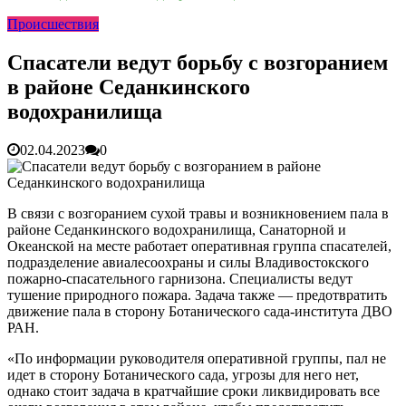
раскрутить бренд во Владивосто...
13.07.2026
Происшествия
Во Владивостоке найдут хозяев незаконных сбросов в
реку Объяснения и обяжут их у...
13.07.2026
Зарядка с полицейскими, бои кудо и семафорная азбука:
Спасатели ведут борьбу с возгоранием
во Владивостоке прошла мас...
07.07.2026
в районе Седанкинского
Вельгодский Олег Николаевич
15.03.2026
Бочин Сергей Витальевич
15.03.2026
водохранилища
Ходнева Василиса Валентиновна
15.03.2026
Глушко Вячеслав Викторович
15.03.2026
02.04.2023
0
Аксенов Александр Валентинович
15.03.2026
Русинов Денис Александрович
15.03.2026
В связи с возгоранием сухой травы и возникновением пала в
районе Седанкинского водохранилища, Санаторной и
Океанской на месте работает оперативная группа спасателей,
подразделение авиалесоохраны и силы Владивостокского
пожарно-спасательного гарнизона. Специалисты ведут
тушение природного пожара. Задача также — предотвратить
движение пала в сторону Ботанического сада-института ДВО
РАН.
«По информации руководителя оперативной группы, пал не
идет в сторону Ботанического сада, угрозы для него нет,
однако стоит задача в кратчайшие сроки ликвидировать все