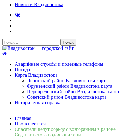
Новости Владивостока
Поиск:
Владивосток — городской сайт
Аварийные службы и полезные телефоны
Погода
Карта Владивостока
Ленинский район Владивостока карта
Фрунзенский район Владивостока карта
Первореченский район Владивостока карта
Советский район Владивостока карта
Историческая справка
Свежие новости
Главная
Сломалась бытовая техника во Владивостоке: как
Происшествия
быстро вернуть комфорт в дом и из...
06.08.2026
Спасатели ведут борьбу с возгоранием в районе
Мобильная реклама на общественном транспорте: как
Седанкинского водохранилища