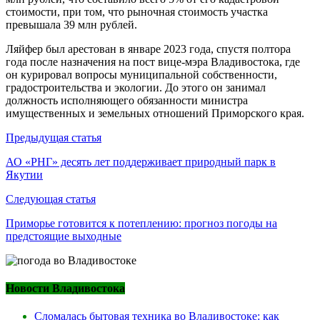
стоимости, при том, что рыночная стоимость участка
превышала 39 млн рублей.
Ляйфер был арестован в январе 2023 года, спустя полтора
года после назначения на пост вице-мэра Владивостока, где
он курировал вопросы муниципальной собственности,
градостроительства и экологии. До этого он занимал
должность исполняющего обязанности министра
имущественных и земельных отношений Приморского края.
Навигация
Предыдущая статья
по
АО «РНГ» десять лет поддерживает природный парк в
Якутии
записям
Следующая статья
Приморье готовится к потеплению: прогноз погоды на
предстоящие выходные
Новости Владивостока
Сломалась бытовая техника во Владивостоке: как