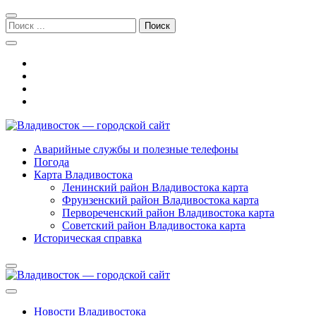
Перейти
Перейти
к
к
Поиск:
навигации
содержимому
Владивосток — городской сайт
Аварийные службы и полезные телефоны
Погода
Карта Владивостока
Ленинский район Владивостока карта
Фрунзенский район Владивостока карта
Первореченский район Владивостока карта
Советский район Владивостока карта
Историческая справка
Новости Владивостока