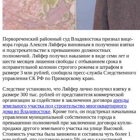
Первореченский районный суд Владивостока признал вице-
мэра города Алексея Ляйфера виновным в получении взятки
и подстрекательстве к превышению должностных
полномочий. Ляйфер получил наказание в виде семи лет и
шести месяцев лишения свободы с отбыванием срока в
исправительной колонии строгого режима и штрафом в
размере 3 млн рублей, сообщила пресс-служба Следственного
управления СК РФ по Приморскому краю.
Следствие установило, что Ляйфер лично получил взятку в
размере 300 тыс. рублей от представителя коммерческой
организации за содействие в заключении договора
аренды
земельного участка под строительство многоквартирного
дома во Владивостоке
. Кроме того, он подстрекал начальника
управления муниципальной собственности города к
превышению полномочий при заключении договора купли-
продажи другого земельного участка на улице Высокой.
Стоимость участка была занижена и составила чуть более 1
млн рублей, что составило всего 5% от его кадастровой