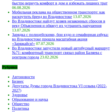
быстро вернуть комфорт в дом и избежать лишних трат
06.08.2026
Мобильная реклама на общественном транспорте: как
раскрутить бренд во Владивостоке
13.07.2026
Во Владивостоке найдут хозяев незаконных сбросов в
реку Объяснения и обяжут их устранить нарушения
13.07.2026
Зарядка с полицейскими, бои кудо и семафорная азбука:
во Владивостоке прошла масштабная акция
«Заряжайся!»
07.07.2026
Во Владивостоке запустили новый автобусный маршрут
№71: комфортный транспорт связал район Баляева с
центром города
23.02.2026
Рубрики
Автоновости
Бизнес
Депутаты Думы города Владивостока VI созыва (2022-
2027)
Здоровье
Образование и наука
Общество
Политика