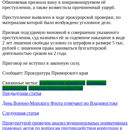
Обвиняемая признала вину в инкриминируемом ей
преступлении, а также возместила причиненный ущерб.
Преступление выявлено в ходе прокурорской проверки, по
материалам которой было возбуждено уголовное дело.
Признав подсудимую виновной в совершении указанного
преступления, суд назначил ей за содеянное наказание в виде
2 лет лишения свободы условно со штрафом в размере 5 тыс.
рублей с лишением права заниматься бухгалтерской
деятельностью сроком на 2 года.
Приговор не вступил в законную силу.
Сообщает: Прокуратура Приморского края
Связанные метки:
владивосток криминал
криминал
владивосток
происшествия владивосток
Навигация
Предыдущая статья
по
День Военно-Морского Флота отмечают во Владивостоке
записям
Следующая статья
Прокуратурой проведен анализ муниципальных нормативных
правовых актов по вопросам противодействия коррупции в