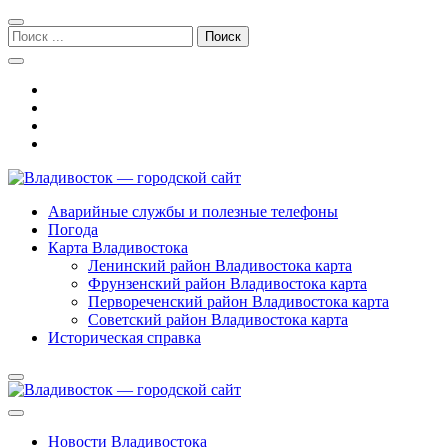
Перейти
Перейти
к
к
Поиск:
навигации
содержимому
Владивосток — городской сайт
Аварийные службы и полезные телефоны
Погода
Карта Владивостока
Ленинский район Владивостока карта
Фрунзенский район Владивостока карта
Первореченский район Владивостока карта
Советский район Владивостока карта
Историческая справка
Новости Владивостока