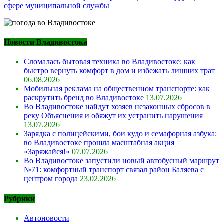
сфере муниципальной службы
Новости Владивостока
Сломалась бытовая техника во Владивостоке: как
быстро вернуть комфорт в дом и избежать лишних трат
06.08.2026
Мобильная реклама на общественном транспорте: как
раскрутить бренд во Владивостоке
13.07.2026
Во Владивостоке найдут хозяев незаконных сбросов в
реку Объяснения и обяжут их устранить нарушения
13.07.2026
Зарядка с полицейскими, бои кудо и семафорная азбука:
во Владивостоке прошла масштабная акция
«Заряжайся!»
07.07.2026
Во Владивостоке запустили новый автобусный маршрут
№71: комфортный транспорт связал район Баляева с
центром города
23.02.2026
Рубрики
Автоновости