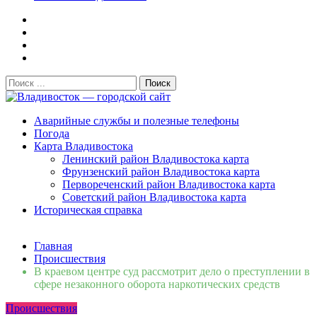
Поиск:
Владивосток — городской сайт
Аварийные службы и полезные телефоны
Погода
Карта Владивостока
Ленинский район Владивостока карта
Фрунзенский район Владивостока карта
Первореченский район Владивостока карта
Советский район Владивостока карта
Историческая справка
Свежие новости
Главная
Сломалась бытовая техника во Владивостоке: как
Происшествия
быстро вернуть комфорт в дом и из...
06.08.2026
В краевом центре суд рассмотрит дело о преступлении в
Мобильная реклама на общественном транспорте: как
сфере незаконного оборота наркотических средств
раскрутить бренд во Владивосто...
13.07.2026
Происшествия
Во Владивостоке найдут хозяев незаконных сбросов в