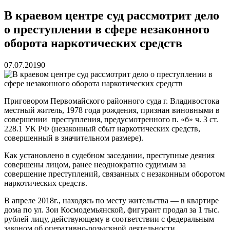
реку Объяснения и обяжут их у...
13.07.2026
Зарядка с полицейскими, бои кудо и семафорная азбука:
В краевом центре суд рассмотрит дело
во Владивостоке прошла мас...
07.07.2026
о преступлении в сфере незаконного
Вельгодский Олег Николаевич
15.03.2026
Бочин Сергей Витальевич
15.03.2026
оборота наркотических средств
Ходнева Василиса Валентиновна
15.03.2026
Глушко Вячеслав Викторович
15.03.2026
07.07.2019
0
Аксенов Александр Валентинович
15.03.2026
Русинов Денис Александрович
15.03.2026
Приговором Первомайского районного суда г. Владивостока
местный житель, 1978 года рождения, признан виновными в
совершении преступления, предусмотренного п. «б» ч. 3 ст.
228.1 УК РФ (незаконный сбыт наркотических средств,
совершенный в значительном размере).
Как установлено в судебном заседании, преступные деяния
совершены лицом, ранее неоднократно судимым за
совершение преступлений, связанных с незаконным оборотом
наркотических средств.
В апреле 2018г., находясь по месту жительства — в квартире
дома по ул. Зои Космодемьянской, фигурант продал за 1 тыс.
рублей лицу, действующему в соответствии с федеральным
законом об оперативно-розыскной деятельности,