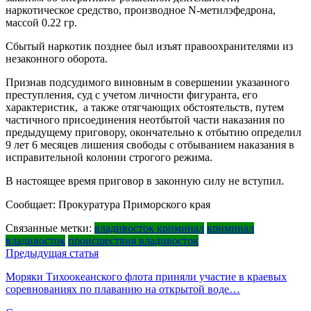
наркотическое средство, производное N-метилэфедрона,
массой 0.22 гр.
Сбытый наркотик позднее был изъят правоохранителями из
незаконного оборота.
Признав подсудимого виновным в совершении указанного
преступления, суд с учетом личности фигуранта, его
характеристик, а также отягчающих обстоятельств, путем
частичного присоединения неотбытой части наказания по
предыдущему приговору, окончательно к отбытию определил
9 лет 6 месяцев лишения свободы с отбыванием наказания в
исправительной колонии строгого режима.
В настоящее время приговор в законную силу не вступил.
Сообщает: Прокуратура Приморского края
Связанные метки:
владивосток криминал
криминал
владивосток
происшествия владивосток
Навигация
Предыдущая статья
по
Моряки Тихоокеанского флота приняли участие в краевых
соревнованиях по плаванию на открытой воде…
записям