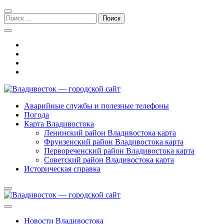
Перейти
Перейти
к
к
Поиск:
навигации
содержимому
Владивосток — городской сайт
Аварийные службы и полезные телефоны
Погода
Карта Владивостока
Ленинский район Владивостока карта
Фрунзенский район Владивостока карта
Первореченский район Владивостока карта
Советский район Владивостока карта
Историческая справка
Новости Владивостока