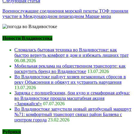
Следующая статья
Военнослужащие соединения морской пехоты ТОФ приняли
участие в Международном пешеходном Марше мира
Новости Владивостока
Сломалась бытовая техника во Владивостоке: как
быстро вернуть комфорт в дом и избежать лишних трат
06.08.2026
Мобильная реклама на общественном транспорте: как
раскрутить бренд во Владивостоке
13.07.2026
Во Владивостоке найдут хозяев незаконных сбросов в
реку Объяснения и обяжут их устранить нарушения
13.07.2026
Зарядка с полицейскими, бои кудо и семафорная азбука:
во Владивостоке прошла масштабная акция
«Заряжайся!»
07.07.2026
Во Владивостоке запустили новый автобусный маршрут
№71: комфортный транспорт связал район Баляева с
центром города
23.02.2026
Рубрики