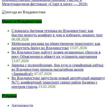
Международном фестивале «Старт в науку — 2019»
Новости Владивостока
Сломалась бытовая техника во Владивостоке: как
быстро вернуть комфорт в дом и избежать лишних трат
06.08.2026
Мобильная реклама на общественном транспорте: как
раскрутить бренд во Владивостоке
13.07.2026
Во Владивостоке найдут хозяев незаконных сбросов в
реку Объяснения и обяжут их устранить нарушения
13.07.2026
Зарядка с полицейскими, бои кудо и семафорная азбука:
во Владивостоке прошла масштабная акция
«Заряжайся!»
07.07.2026
Во Владивостоке запустили новый автобусный маршрут
№71: комфортный транспорт связал район Баляева с
центром города
23.02.2026
Рубрики
Автоновости