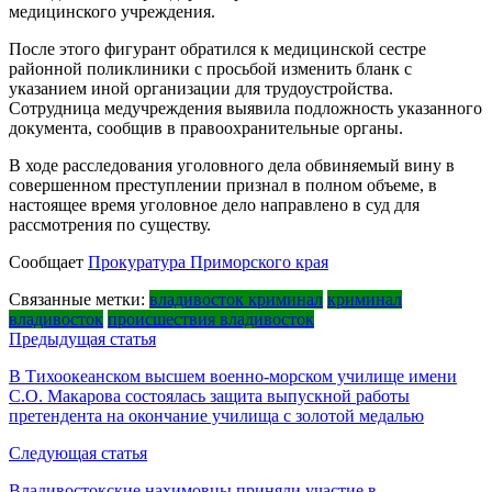
медицинского учреждения.
После этого фигурант обратился к медицинской сестре
районной поликлиники с просьбой изменить бланк с
указанием иной организации для трудоустройства.
Сотрудница медучреждения выявила подложность указанного
документа, сообщив в правоохранительные органы.
В ходе расследования уголовного дела обвиняемый вину в
совершенном преступлении признал в полном объеме, в
настоящее время уголовное дело направлено в суд для
рассмотрения по существу.
Сообщает
Прокуратура Приморского края
Связанные метки:
владивосток криминал
криминал
владивосток
происшествия владивосток
Навигация
Предыдущая статья
по
В Тихоокеанском высшем военно-морском училище имени
С.О. Макарова состоялась защита выпускной работы
записям
претендента на окончание училища с золотой медалью
Следующая статья
Владивостокские нахимовцы приняли участие в