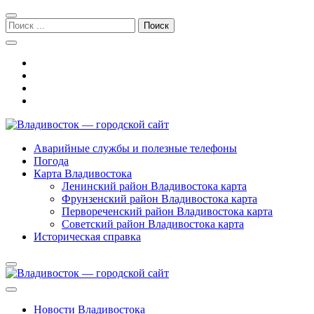
Перейти
Перейти
к
к
Поиск:
навигации
содержимому
Владивосток — городской сайт
Аварийные службы и полезные телефоны
Погода
Карта Владивостока
Ленинский район Владивостока карта
Фрунзенский район Владивостока карта
Первореченский район Владивостока карта
Советский район Владивостока карта
Историческая справка
Новости Владивостока