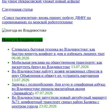
по
На улице Некрасовской уложат новый асфальт
записям
Следующая статья
«Сокол тысячелетия» вновь принес победу ДВФУ на
соревнованиях по морской робототехнике
Новости Владивостока
Сломалась бытовая техника во Владивостоке: как
быстро вернуть комфорт в дом и избежать лишних трат
06.08.2026
Мобильная реклама на общественном транспорте: как
раскрутить бренд во Владивостоке
13.07.2026
Во Владивостоке найдут хозяев незаконных сбросов в
реку Объяснения и обяжут их устранить нарушения
13.07.2026
Зарядка с полицейскими, бои кудо и семафорная азбука:
во Владивостоке прошла масштабная акция
«Заряжайся!»
07.07.2026
Во Владивостоке запустили новый автобусный маршрут
№71: комфортный транспорт связал район Баляева с
центром города
23.02.2026