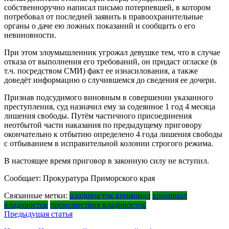
собственноручно написал письмо потерпевшей, в котором
потребовал от последней заявить в правоохранительные
органы о даче ею ложных показаний и сообщить о его
невиновности.
При этом злоумышленник угрожал девушке тем, что в случае
отказа от выполнения его требований, он придаст огласке (в
т.ч. посредством СМИ) факт ее изнасилования, а также
доведёт информацию о случившемся до сведения ее дочери.
Признав подсудимого виновным в совершении указанного
преступления, суд назначил ему за содеянное 1 год 4 месяца
лишения свободы. Путём частичного присоединения
неотбытой части наказания по предыдущему приговору
окончательно к отбытию определено 4 года лишения свободы
с отбыванием в исправительной колонии строгого режима.
В настоящее время приговор в законную силу не вступил.
Сообщает: Прокуратура Приморского края
Связанные метки:
владивосток криминал
криминал
владивосток
происшествия владивосток
Навигация
Предыдущая статья