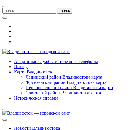
Перейти
Перейти
к
к
Поиск:
навигации
содержимому
Владивосток — городской сайт
Аварийные службы и полезные телефоны
Погода
Карта Владивостока
Ленинский район Владивостока карта
Фрунзенский район Владивостока карта
Первореченский район Владивостока карта
Советский район Владивостока карта
Историческая справка
Новости Владивостока