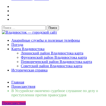
Поиск:
Владивосток — городской сайт
Аварийные службы и полезные телефоны
Погода
Карта Владивостока
Ленинский район Владивостока карта
Фрунзенский район Владивостока карта
Первореченский район Владивостока карта
Советский район Владивостока карта
Историческая справка
Свежие новости
Главная
Сломалась бытовая техника во Владивостоке: как
Происшествия
быстро вернуть комфорт в дом и из...
06.08.2026
В Уссурийске окончено судебное слушание по делу о
Мобильная реклама на общественном транспорте: как
преступлении против правосудия
раскрутить бренд во Владивосто...
13.07.2026
Происшествия
Во Владивостоке найдут хозяев незаконных сбросов в