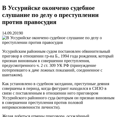
реку Объяснения и обяжут их у...
13.07.2026
Зарядка с полицейскими, бои кудо и семафорная азбука:
В Уссурийске окончено судебное
во Владивостоке прошла мас...
07.07.2026
слушание по делу о преступлении
Вельгодский Олег Николаевич
15.03.2026
Бочин Сергей Витальевич
15.03.2026
против правосудия
Ходнева Василиса Валентиновна
15.03.2026
Глушко Вячеслав Викторович
15.03.2026
14.09.2019
0
Аксенов Александр Валентинович
15.03.2026
Русинов Денис Александрович
15.03.2026
Уссурийским районным судом постановлен обвинительный
приговор в отношении гр-на Б., 1994 года рождения, который
признан виновным в совершении преступления,
предусмотренного ч. 2 ст. 309 УК РФ (принуждение
потерпевшего к даче ложных показаний, соединенное с
шантажом).
Как установлено в судебном заседании, преступные деяния
совершены в период, когда фигурант находился в СИЗО в
связи с поставленным в отношении него приговором
Уссурийского районного суда (которым он признан виновным
в совершении преступления против половой
неприкосновенности личности).
Желая добиться отмены приговора, осуждённый