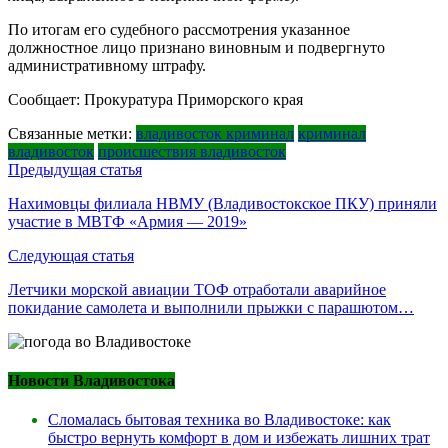
По итогам его судебного рассмотрения указанное
должностное лицо признано виновным и подвергнуто
административному штрафу.
Сообщает: Прокуратура Приморского края
Связанные метки:
владивосток криминал
криминал
владивосток
происшествия владивосток
Навигация
Предыдущая статья
по
Нахимовцы филиала НВМУ (Владивостокское ПКУ) приняли
участие в МВТФ «Армия — 2019»
записям
Следующая статья
Летчики морской авиации ТОФ отработали аварийное
покидание самолета и выполнили прыжки с парашютом…
Новости Владивостока
Сломалась бытовая техника во Владивостоке: как
быстро вернуть комфорт в дом и избежать лишних трат