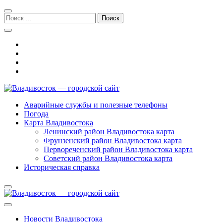
Перейти
Перейти
к
к
Поиск:
навигации
содержимому
Владивосток — городской сайт
Аварийные службы и полезные телефоны
Погода
Карта Владивостока
Ленинский район Владивостока карта
Фрунзенский район Владивостока карта
Первореченский район Владивостока карта
Советский район Владивостока карта
Историческая справка
Новости Владивостока