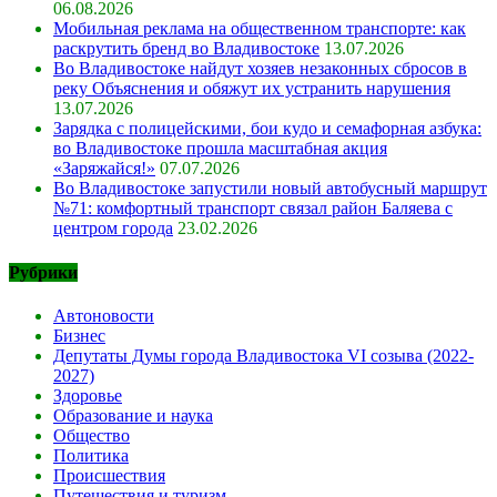
06.08.2026
Мобильная реклама на общественном транспорте: как
раскрутить бренд во Владивостоке
13.07.2026
Во Владивостоке найдут хозяев незаконных сбросов в
реку Объяснения и обяжут их устранить нарушения
13.07.2026
Зарядка с полицейскими, бои кудо и семафорная азбука:
во Владивостоке прошла масштабная акция
«Заряжайся!»
07.07.2026
Во Владивостоке запустили новый автобусный маршрут
№71: комфортный транспорт связал район Баляева с
центром города
23.02.2026
Рубрики
Автоновости
Бизнес
Депутаты Думы города Владивостока VI созыва (2022-
2027)
Здоровье
Образование и наука
Общество
Политика
Происшествия
Путешествия и туризм