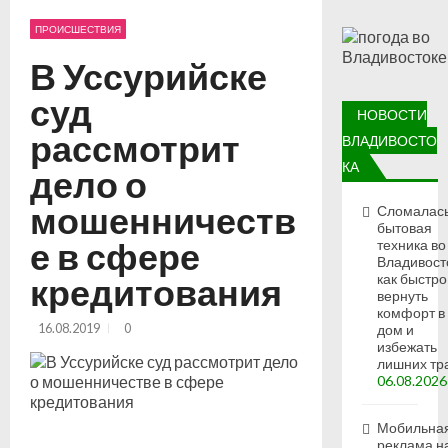
ПРОИСШЕСТВИЯ
В Уссурийске
суд
НОВОСТИ
рассмотрит
ВЛАДИВОСТО
КА
дело о
мошенничеств
Сломалас
бытовая
е в сфере
техника во
Владивост
кредитования
как быстро
вернуть
комфорт в
16.08.2019
0
дом и
избежать
лишних тр
06.08.2026
Мобильна
реклама н