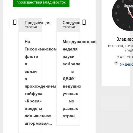
происшествия владивосток
Предыдущая
Следующая
Н
статья
статья
На
Международная
а
Тихоокеанском
неделя
флоте
науки
в
в
собрала
связи
в
и
с
ДВФУ
прохождением
ведущих
г
тайфуна
ученых
«Кроса»
из
а
введена
разных
повышенная
стран
ц
штормовая…