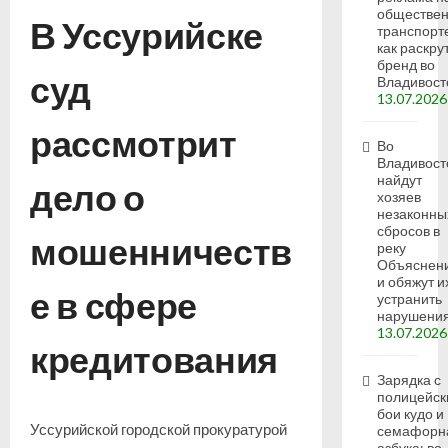
обществе
В Уссурийске
транспорт
как раскру
бренд во
суд
Владивост
13.07.2026
рассмотрит
Во
Владивост
найдут
дело о
хозяев
незаконны
сбросов в
мошенничеств
реку
Объяснен
и обяжут и
е в сфере
устранить
нарушени
13.07.2026
кредитования
Зарядка с
полицейск
бои кудо и
Уссурийской городской прокуратурой
семафорн
азбука: во