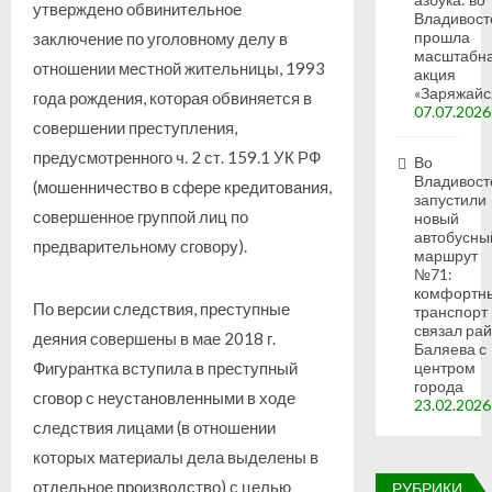
утверждено обвинительное
Владивост
прошла
заключение по уголовному делу в
масштабн
отношении местной жительницы, 1993
акция
«Заряжайс
года рождения, которая обвиняется в
07.07.2026
совершении преступления,
предусмотренного ч. 2 ст. 159.1 УК РФ
Во
Владивост
(мошенничество в сфере кредитования,
запустили
совершенное группой лиц по
новый
автобусны
предварительному сговору).
маршрут
№71:
комфортн
По версии следствия, преступные
транспорт
связал ра
деяния совершены в мае 2018 г.
Баляева с
Фигурантка вступила в преступный
центром
города
сговор с неустановленными в ходе
23.02.2026
следствия лицами (в отношении
которых материалы дела выделены в
отдельное производство) с целью
РУБРИКИ