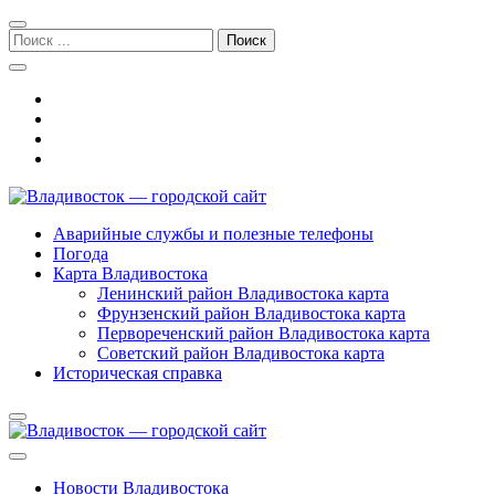
Перейти
Перейти
к
к
Поиск:
навигации
содержимому
Владивосток — городской сайт
Аварийные службы и полезные телефоны
Погода
Карта Владивостока
Ленинский район Владивостока карта
Фрунзенский район Владивостока карта
Первореченский район Владивостока карта
Советский район Владивостока карта
Историческая справка
Новости Владивостока