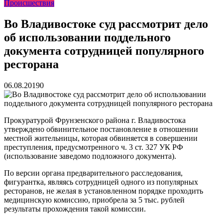
Происшествия
реку Объяснения и обяжут их у...
13.07.2026
Зарядка с полицейскими, бои кудо и семафорная азбука:
во Владивостоке прошла мас...
07.07.2026
Во Владивостоке суд рассмотрит дело
Вельгодский Олег Николаевич
15.03.2026
об использовании поддельного
Бочин Сергей Витальевич
15.03.2026
Ходнева Василиса Валентиновна
15.03.2026
документа сотрудницей популярного
Глушко Вячеслав Викторович
15.03.2026
ресторана
Аксенов Александр Валентинович
15.03.2026
Русинов Денис Александрович
15.03.2026
06.08.2019
0
Прокуратурой Фрунзенского района г. Владивостока
утверждено обвинительное постановление в отношении
местной жительницы, которая обвиняется в совершении
преступления, предусмотренного ч. 3 ст. 327 УК РФ
(использование заведомо подложного документа).
По версии органа предварительного расследования,
фигурантка, являясь сотрудницей одного из популярных
ресторанов, не желая в установленном порядке проходить
медицинскую комиссию, приобрела за 5 тыс. рублей
результаты прохождения такой комиссии.