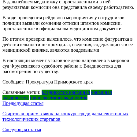
В дальнейшем медкнижку с проставленными в ней
результатами комиссии она представила своему работодателю.
В ходе проведения рейдового мероприятия у сотрудников
полиции вызвали сомнения оттиски штампов комиссии,
проставленные в официальном медицинском документе.
По итогам проверки выяснилось, что комиссию фигурантка в
действительности не проходила, сведения, содержащиеся в ее
медицинской книжке, являются поддельными.
В настоящий момент уголовное дело направлено в мировой
суд Фрунзенского судебного района г. Владивостока для
рассмотрения по существу.
Сообщает: Прокуратура Приморского края
Связанные метки:
владивосток криминал
криминал
владивосток
происшествия владивосток
Навигация
Предыдущая статья
по
Стартовал прием заявок на конкурс среди дальневосточных
технологических стартапов
записям
Следующая статья