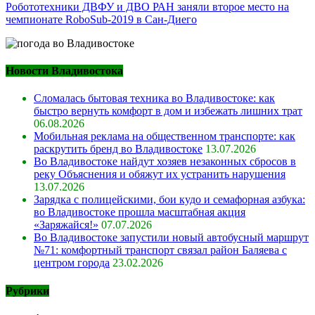
Робототехники ДВФУ и ДВО РАН заняли второе место на
чемпионате RoboSub-2019 в Сан-Диего
Новости Владивостока
Сломалась бытовая техника во Владивостоке: как
быстро вернуть комфорт в дом и избежать лишних трат
06.08.2026
Мобильная реклама на общественном транспорте: как
раскрутить бренд во Владивостоке
13.07.2026
Во Владивостоке найдут хозяев незаконных сбросов в
реку Объяснения и обяжут их устранить нарушения
13.07.2026
Зарядка с полицейскими, бои кудо и семафорная азбука:
во Владивостоке прошла масштабная акция
«Заряжайся!»
07.07.2026
Во Владивостоке запустили новый автобусный маршрут
№71: комфортный транспорт связал район Баляева с
центром города
23.02.2026
Рубрики