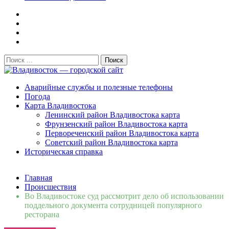
Поиск:
Владивосток — городской сайт
Аварийные службы и полезные телефоны
Погода
Карта Владивостока
Ленинский район Владивостока карта
Фрунзенский район Владивостока карта
Первореченский район Владивостока карта
Советский район Владивостока карта
Историческая справка
Свежие новости
Главная
Сломалась бытовая техника во Владивостоке: как
Происшествия
быстро вернуть комфорт в дом и из...
06.08.2026
Во Владивостоке суд рассмотрит дело об использовании
Мобильная реклама на общественном транспорте: как
поддельного документа сотрудницей популярного
раскрутить бренд во Владивосто...
13.07.2026
ресторана
Во Владивостоке найдут хозяев незаконных сбросов в