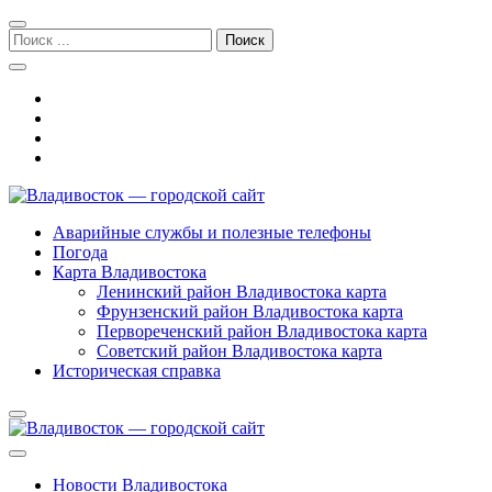
Перейти
Перейти
к
к
Поиск:
навигации
содержимому
Владивосток — городской сайт
Аварийные службы и полезные телефоны
Погода
Карта Владивостока
Ленинский район Владивостока карта
Фрунзенский район Владивостока карта
Первореченский район Владивостока карта
Советский район Владивостока карта
Историческая справка
Новости Владивостока