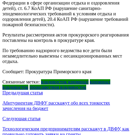
Федерации в сфере организации отдыха и оздоровления
детей), ст. 6.7 КоАП РФ (нарушение санитарно-
эпидемиологических требований к условиям отдыха и
оздоровления детей), 20.4 КоАП РФ (нарушение требований
пожарной безопасности).
Результаты рассмотрения актов прокурорского реагирования
поставлены на контроль в прокуратуре края.
По требованию надзорного ведомства все дети были
незамедлительно вывезены с несанкционированных мест
отдыха.
Сообщает: Прокуратура Приморского края
Связанные метки:
владивосток криминал
криминал
владивосток
происшествия владивосток
Навигация
Предыдущая статья
по
Абитуриентам ДВФУ расскажут обо всех тонкостях
зачисления на бюджет
записям
Следующая статья
Технологическим предпринимателям расскажут в ДВФУ, как
правильно готовить заявки на гранты