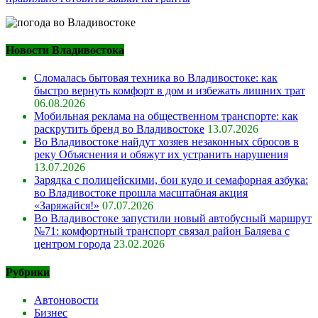
Новости Владивостока
Сломалась бытовая техника во Владивостоке: как
быстро вернуть комфорт в дом и избежать лишних трат
06.08.2026
Мобильная реклама на общественном транспорте: как
раскрутить бренд во Владивостоке
13.07.2026
Во Владивостоке найдут хозяев незаконных сбросов в
реку Объяснения и обяжут их устранить нарушения
13.07.2026
Зарядка с полицейскими, бои кудо и семафорная азбука:
во Владивостоке прошла масштабная акция
«Заряжайся!»
07.07.2026
Во Владивостоке запустили новый автобусный маршрут
№71: комфортный транспорт связал район Баляева с
центром города
23.02.2026
Рубрики
Автоновости
Бизнес