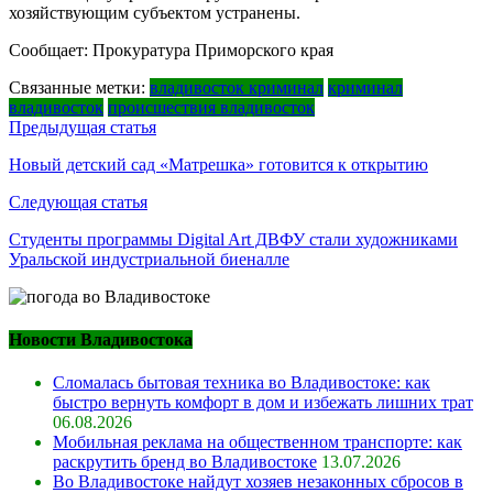
хозяйствующим субъектом устранены.
Сообщает: Прокуратура Приморского края
Связанные метки:
владивосток криминал
криминал
владивосток
происшествия владивосток
Навигация
Предыдущая статья
по
Новый детский сад «Матрешка» готовится к открытию
записям
Следующая статья
Студенты программы Digital Art ДВФУ стали художниками
Уральской индустриальной биеналле
Новости Владивостока
Сломалась бытовая техника во Владивостоке: как
быстро вернуть комфорт в дом и избежать лишних трат
06.08.2026
Мобильная реклама на общественном транспорте: как
раскрутить бренд во Владивостоке
13.07.2026
Во Владивостоке найдут хозяев незаконных сбросов в