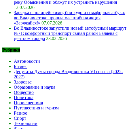
реку Объяснения и обяжут их устранить нарушения
13.07.2026
Зарядка с полицейскими, бои кудо и семафорная азбука:
во Владивостоке прошла масштабная акция
«Заряжайся!»
07.07.2026
Во Владивостоке запустили новый автобусный маршрут
№71: комфортный транспорт связал район Баляева с
центром города
23.02.2026
Рубрики
Автоновости
Бизнес
Депутаты Думы города Владивостока VI созыва (2022-
2027)
Здоровье
Образование и наука
Общество
Политика
Происшествия
Путешествия и туризм
Разное
Спорт
Технологии
Флот