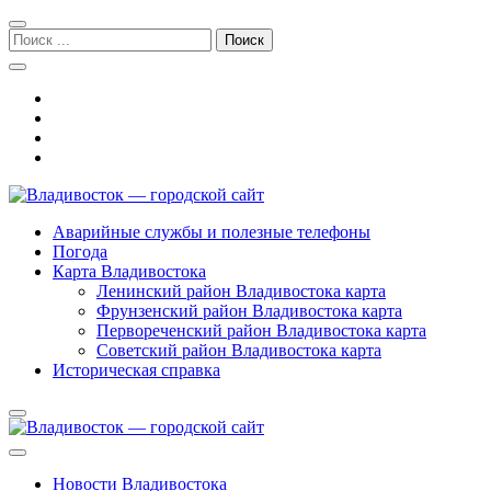
Перейти
Перейти
к
к
Поиск:
навигации
содержимому
Владивосток — городской сайт
Аварийные службы и полезные телефоны
Погода
Карта Владивостока
Ленинский район Владивостока карта
Фрунзенский район Владивостока карта
Первореченский район Владивостока карта
Советский район Владивостока карта
Историческая справка
Новости Владивостока