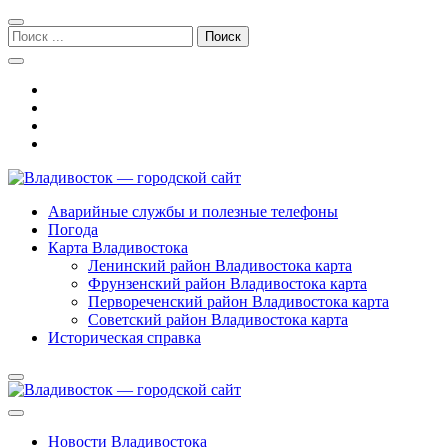
Перейти
Перейти
к
к
Поиск:
навигации
содержимому
Владивосток — городской сайт
Аварийные службы и полезные телефоны
Погода
Карта Владивостока
Ленинский район Владивостока карта
Фрунзенский район Владивостока карта
Первореченский район Владивостока карта
Советский район Владивостока карта
Историческая справка
Новости Владивостока