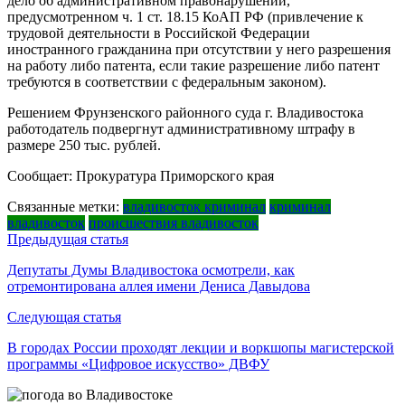
дело об административном правонарушении,
предусмотренном ч. 1 ст. 18.15 КоАП РФ (привлечение к
трудовой деятельности в Российской Федерации
иностранного гражданина при отсутствии у него разрешения
на работу либо патента, если такие разрешение либо патент
требуются в соответствии с федеральным законом).
Решением Фрунзенского районного суда г. Владивостока
работодатель подвергнут административному штрафу в
размере 250 тыс. рублей.
Сообщает: Прокуратура Приморского края
Связанные метки:
владивосток криминал
криминал
владивосток
происшествия владивосток
Навигация
Предыдущая статья
по
Депутаты Думы Владивостока осмотрели, как
отремонтирована аллея имени Дениса Давыдова
записям
Следующая статья
В городах России проходят лекции и воркшопы магистерской
программы «Цифровое искусство» ДВФУ