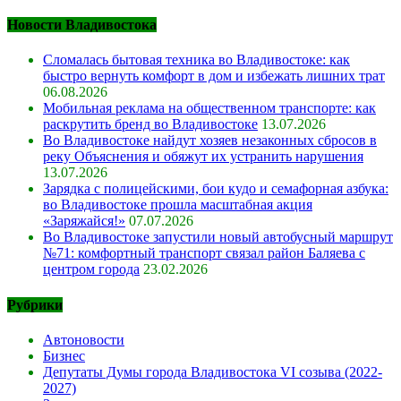
Новости Владивостока
Сломалась бытовая техника во Владивостоке: как
быстро вернуть комфорт в дом и избежать лишних трат
06.08.2026
Мобильная реклама на общественном транспорте: как
раскрутить бренд во Владивостоке
13.07.2026
Во Владивостоке найдут хозяев незаконных сбросов в
реку Объяснения и обяжут их устранить нарушения
13.07.2026
Зарядка с полицейскими, бои кудо и семафорная азбука:
во Владивостоке прошла масштабная акция
«Заряжайся!»
07.07.2026
Во Владивостоке запустили новый автобусный маршрут
№71: комфортный транспорт связал район Баляева с
центром города
23.02.2026
Рубрики
Автоновости
Бизнес
Депутаты Думы города Владивостока VI созыва (2022-
2027)