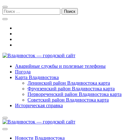
Перейти
Перейти
к
к
Поиск:
навигации
содержимому
Владивосток — городской сайт
Аварийные службы и полезные телефоны
Погода
Карта Владивостока
Ленинский район Владивостока карта
Фрунзенский район Владивостока карта
Первореченский район Владивостока карта
Советский район Владивостока карта
Историческая справка
Новости Владивостока