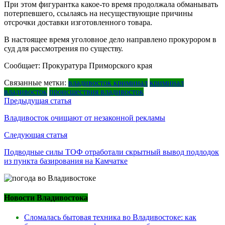
При этом фигурантка какое-то время продолжала обманывать
потерпевшего, ссылаясь на несуществующие причины
отсрочки доставки изготовленного товара.
В настоящее время уголовное дело направлено прокурором в
суд для рассмотрения по существу.
Сообщает: Прокуратура Приморского края
Связанные метки:
владивосток криминал
криминал
владивосток
происшествия владивосток
Навигация
Предыдущая статья
по
Владивосток очищают от незаконной рекламы
записям
Следующая статья
Подводные силы ТОФ отработали скрытный вывод подлодок
из пункта базирования на Камчатке
Новости Владивостока
Сломалась бытовая техника во Владивостоке: как