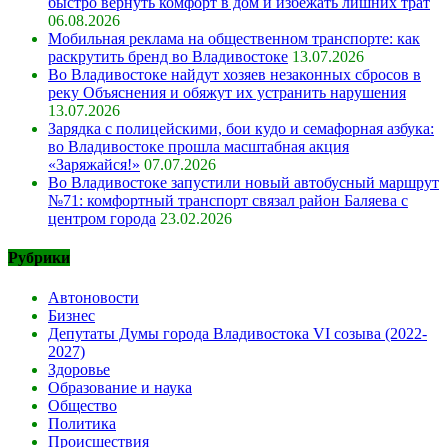
быстро вернуть комфорт в дом и избежать лишних трат
06.08.2026
Мобильная реклама на общественном транспорте: как
раскрутить бренд во Владивостоке
13.07.2026
Во Владивостоке найдут хозяев незаконных сбросов в
реку Объяснения и обяжут их устранить нарушения
13.07.2026
Зарядка с полицейскими, бои кудо и семафорная азбука:
во Владивостоке прошла масштабная акция
«Заряжайся!»
07.07.2026
Во Владивостоке запустили новый автобусный маршрут
№71: комфортный транспорт связал район Баляева с
центром города
23.02.2026
Рубрики
Автоновости
Бизнес
Депутаты Думы города Владивостока VI созыва (2022-
2027)
Здоровье
Образование и наука
Общество
Политика
Происшествия