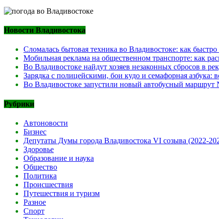
Новости Владивостока
Сломалась бытовая техника во Владивостоке: как быстро
Мобильная реклама на общественном транспорте: как рас
Во Владивостоке найдут хозяев незаконных сбросов в ре
Зарядка с полицейскими, бои кудо и семафорная азбука:
Во Владивостоке запустили новый автобусный маршрут №
Рубрики
Автоновости
Бизнес
Депутаты Думы города Владивостока VI созыва (2022-20
Здоровье
Образование и наука
Общество
Политика
Происшествия
Путешествия и туризм
Разное
Спорт