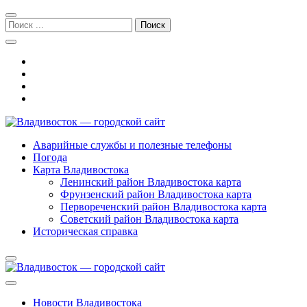
Перейти
Перейти
к
к
Поиск:
навигации
содержимому
Владивосток — городской сайт
Аварийные службы и полезные телефоны
Погода
Карта Владивостока
Ленинский район Владивостока карта
Фрунзенский район Владивостока карта
Первореченский район Владивостока карта
Советский район Владивостока карта
Историческая справка
Новости Владивостока