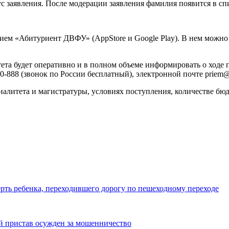
ус заявления. После модерации заявления фамилия появится в с
ем «Абитуриент ДВФУ» (AppStore и Google Play). В нем можно у
та будет оперативно и в полном объеме информировать о ходе 
-0-888 (звонок по России бесплатный), электронной почте prie
алитета и магистратуры, условиях поступления, количестве бюд
ерть ребенка, переходившего дорогу по пешеходному переходе
й пристав осужден за мошенничество