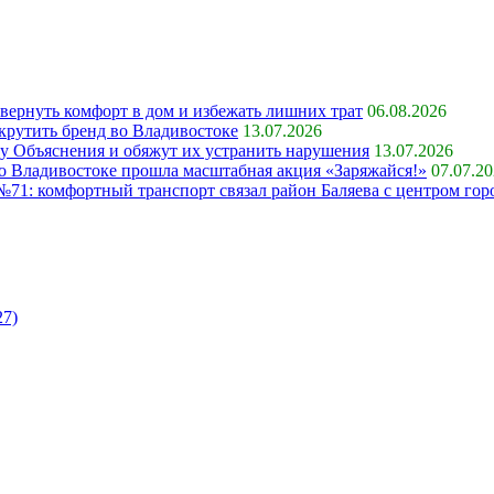
 вернуть комфорт в дом и избежать лишних трат
06.08.2026
крутить бренд во Владивостоке
13.07.2026
ку Объяснения и обяжут их устранить нарушения
13.07.2026
 во Владивостоке прошла масштабная акция «Заряжайся!»
07.07.2
71: комфортный транспорт связал район Баляева с центром гор
27)