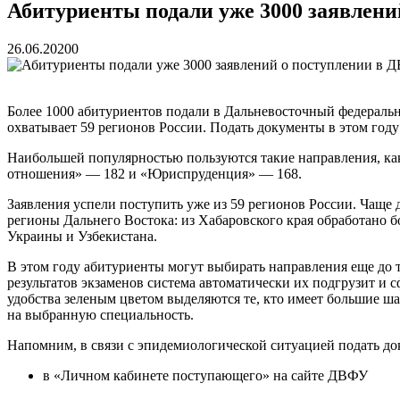
Бочин Сергей Витальевич
15.03.2026
Абитуриенты подали уже 3000 заявлен
Ходнева Василиса Валентиновна
15.03.2026
Глушко Вячеслав Викторович
15.03.2026
26.06.2020
0
Аксенов Александр Валентинович
15.03.2026
Русинов Денис Александрович
15.03.2026
Более 1000 абитуриентов подали в Дальневосточный федераль
охватывает 59 регионов России. Подать документы в этом году
Наибольшей популярностью пользуются такие направления, к
отношения» — 182 и «Юриспруденция» — 168.
Заявления успели поступить уже из 59 регионов России. Чащ
регионы Дальнего Востока: из Хабаровского края обработано б
Украины и Узбекистана.
В этом году абитуриенты могут выбирать направления еще до т
результатов экзаменов система автоматически их подгрузит и
удобства зеленым цветом выделяются те, кто имеет большие ша
на выбранную специальность.
Напомним, в связи с эпидемиологической ситуацией подать д
в «Личном кабинете поступающего» на сайте ДВФУ