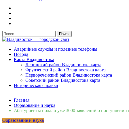
Поиск:
Владивосток — городской сайт
Аварийные службы и полезные телефоны
Погода
Карта Владивостока
Ленинский район Владивостока карта
Фрунзенский район Владивостока карта
Первореченский район Владивостока карта
Советский район Владивостока карта
Историческая справка
Свежие новости
Главная
Сломалась бытовая техника во Владивостоке: как быстро 
Образование и наука
Мобильная реклама на общественном транспорте: как рас
Абитуриенты подали уже 3000 заявлений о поступлении
Во Владивостоке найдут хозяев незаконных сбросов в рек
Образование и наука
Зарядка с полицейскими, бои кудо и семафорная азбука: 
Вельгодский Олег Николаевич
15.03.2026