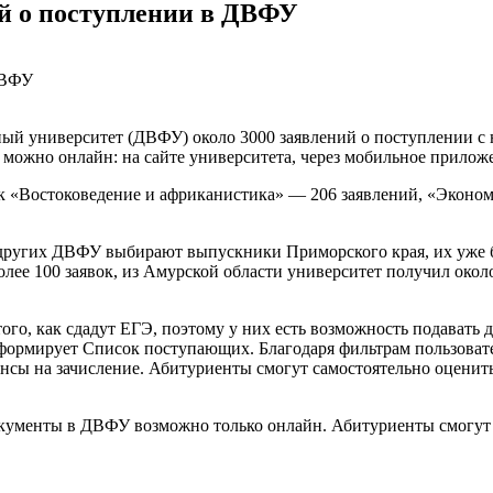
ий о поступлении в ДВФУ
ный университет (ДВФУ) около 3000 заявлений о поступлении с
 можно онлайн: на сайте университета, через мобильное приложе
ак «Востоковедение и африканистика» — 206 заявлений, «Экон
е других ДВФУ выбирают выпускники Приморского края, их уже 
олее 100 заявок, из Амурской области университет получил око
ого, как сдадут ЕГЭ, поэтому у них есть возможность подавать
 сформирует Список поступающих. Благодаря фильтрам пользоват
нсы на зачисление. Абитуриенты смогут самостоятельно оценить
окументы в ДВФУ возможно только онлайн. Абитуриенты смогут