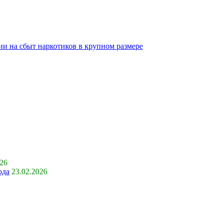
ии на сбыт наркотиков в крупном размере
026
ода
23.02.2026