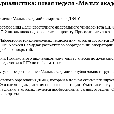
журналистика: новая неделя «Малых ака
образования Дальневосточного федерального университета (ДВФ
 712 школьников подключились к проекту. Присоединиться к за
Лаборатория тонкопленочных технологий», которая состоится 10
У Алексей Самардак расскажет об оборудовании лаборатории, а
одобных покрытий.
ории. Помимо этого школьников ждут мастер-классы по журналис
 подготовка к ЕГЭ по информатике.
Актуальное расписание «Малых академий» опубликовано в гру
вского образования ДВФУ, который в полном объеме планируетс
ГЭ и олимпиадам, занятия по профориентации. Участники получ
и условия, в которых трудятся профессионалы разных отраслей. 
о возраста.