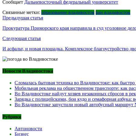
Сообщает
Дальневосточный федеральный университет
Связанные метки:
образование владивосток
ран владивосток
Навигация
Предыдущая статья
по
Прокуратура Приморского края направила в суд уголовное дел
записям
Следующая статья
И асфальт, и новая площадка. Комплексное благоустройство дв
Новости Владивостока
Сломалась бытовая техника во Владивостоке: как быстро
Мобильная реклама на общественном транспорте: как рас
Во Владивостоке найдут хозяев незаконных сбросов в ре
Зарядка с полицейскими, бои кудо и семафорная азбука:
Во Владивостоке запустили новый автобусный маршрут №
Рубрики
Автоновости
Бизнес