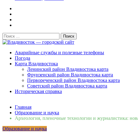
Поиск:
Владивосток — городской сайт
Аварийные службы и полезные телефоны
Погода
Карта Владивостока
Ленинский район Владивостока карта
Фрунзенский район Владивостока карта
Первореченский район Владивостока карта
Советский район Владивостока карта
Историческая справка
Свежие новости
Главная
Сломалась бытовая техника во Владивостоке: как быстро 
Образование и наука
Мобильная реклама на общественном транспорте: как рас
Археология, пленочные технологии и журналистика: нов
Во Владивостоке найдут хозяев незаконных сбросов в рек
Образование и наука
Зарядка с полицейскими, бои кудо и семафорная азбука: 
Вельгодский Олег Николаевич
15.03.2026