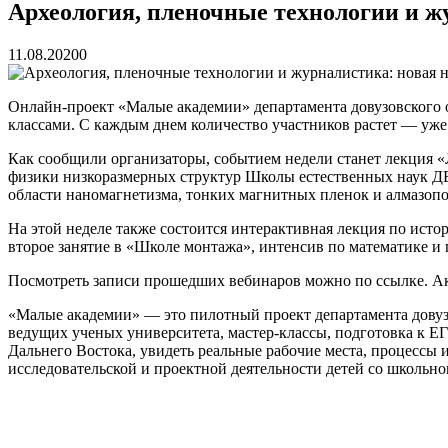
Бочин Сергей Витальевич
15.03.2026
Археология, пленочные технологии и 
Ходнева Василиса Валентиновна
15.03.2026
Глушко Вячеслав Викторович
15.03.2026
11.08.2020
0
Аксенов Александр Валентинович
15.03.2026
Русинов Денис Александрович
15.03.2026
Онлайн-проект «Малые академии» департамента довузовского 
классами. С каждым днем количество участников растет — уже
Как сообщили организаторы, событием недели станет лекция «
физики низкоразмерных структур Школы естественных наук ДВФ
области наномагнетизма, тонких магнитных пленок и алмазоп
На этой неделе также состоится интерактивная лекция по ист
второе занятие в «Школе монтажа», интенсив по математике и
Посмотреть записи прошедших вебинаров можно по ссылке. 
«Малые академии» — это пилотный проект департамента довузо
ведущих ученых университета, мастер-классы, подготовка к Е
Дальнего Востока, увидеть реальные рабочие места, процессы 
исследовательской и проектной деятельности детей со школьног