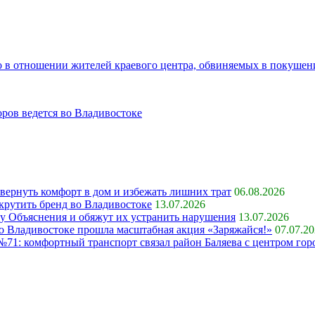
о в отношении жителей краевого центра, обвиняемых в покушен
оров ведется во Владивостоке
 вернуть комфорт в дом и избежать лишних трат
06.08.2026
крутить бренд во Владивостоке
13.07.2026
ку Объяснения и обяжут их устранить нарушения
13.07.2026
 во Владивостоке прошла масштабная акция «Заряжайся!»
07.07.2
71: комфортный транспорт связал район Баляева с центром гор