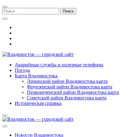
Перейти
Перейти
к
к
Поиск:
навигации
содержимому
Владивосток — городской сайт
Аварийные службы и полезные телефоны
Погода
Карта Владивостока
Ленинский район Владивостока карта
Фрунзенский район Владивостока карта
Первореченский район Владивостока карта
Советский район Владивостока карта
Историческая справка
Новости Владивостока