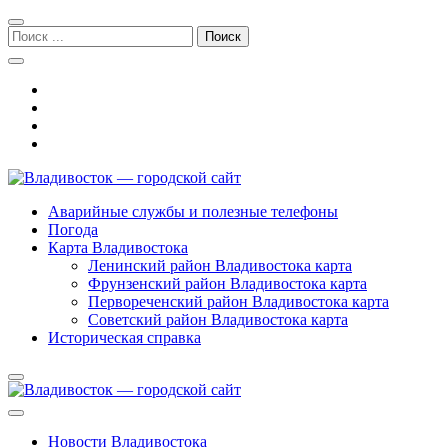
Перейти
Перейти
к
к
Поиск:
навигации
содержимому
Владивосток — городской сайт
Аварийные службы и полезные телефоны
Погода
Карта Владивостока
Ленинский район Владивостока карта
Фрунзенский район Владивостока карта
Первореченский район Владивостока карта
Советский район Владивостока карта
Историческая справка
Новости Владивостока