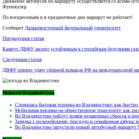
Движение автобусов по маршруту осуществляется со всеми оста
Фуникулер.
По воскресеньям и в праздничные дни маршрут не работает!
Сообщает
Дальневосточный федеральный университет
Навигация
Предыдущая статья
по
Кампус ДВФУ засеют устойчивым к стихийным бедствиям газ
записям
Следующая статья
ДВФУ принес удачу сборной команде РФ на международной м
Новости Владивостока
Сломалась бытовая техника во Владивостоке: как быстро
Мобильная реклама на общественном транспорте: как рас
Во Владивостоке найдут хозяев незаконных сбросов в ре
Зарядка с полицейскими, бои кудо и семафорная азбука:
Во Владивостоке запустили новый автобусный маршрут №