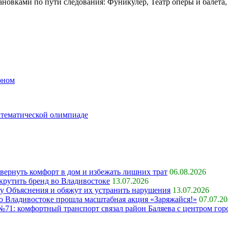
новками по пути следования: Фуникулер, Театр оперы и балета,
оном
атематической олимпиаде
 вернуть комфорт в дом и избежать лишних трат
06.08.2026
крутить бренд во Владивостоке
13.07.2026
ку Объяснения и обяжут их устранить нарушения
13.07.2026
 во Владивостоке прошла масштабная акция «Заряжайся!»
07.07.2
71: комфортный транспорт связал район Баляева с центром гор