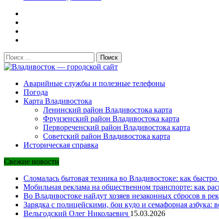
Поиск:
Владивосток — городской сайт
Аварийные службы и полезные телефоны
Погода
Карта Владивостока
Ленинский район Владивостока карта
Фрунзенский район Владивостока карта
Первореченский район Владивостока карта
Советский район Владивостока карта
Историческая справка
Свежие новости
Сломалась бытовая техника во Владивостоке: как быстро 
Мобильная реклама на общественном транспорте: как рас
Во Владивостоке найдут хозяев незаконных сбросов в рек
Зарядка с полицейскими, бои кудо и семафорная азбука: 
Вельгодский Олег Николаевич
15.03.2026