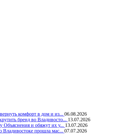
вернуть комфорт в дом и из...
06.08.2026
крутить бренд во Владивосто...
13.07.2026
у Объяснения и обяжут их у...
13.07.2026
во Владивостоке прошла мас...
07.07.2026