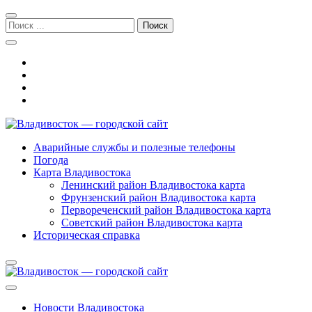
Перейти
Перейти
к
к
Поиск:
навигации
содержимому
Владивосток — городской сайт
Аварийные службы и полезные телефоны
Погода
Карта Владивостока
Ленинский район Владивостока карта
Фрунзенский район Владивостока карта
Первореченский район Владивостока карта
Советский район Владивостока карта
Историческая справка
Новости Владивостока