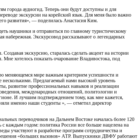
м города аудиогид. Теперь они будут доступны и для
переводе экскурсии на корейский язык. Для меня было важно
шего развития», — поделилась Анастасия Ким.
деть наушники и отправиться по главному туристическому
ая набережная. Экскурсовод рассказывают о легендарных
 Создавая экскурсию, старалась сделать акцент на истории
. Мне хотелось показать очарование Владивостока, под
тро меняющемся мире важным критерием успешности и
ше несколькими. Предлагаемый нами высокий уровень
оты, развитие профессиональных навыков и реализации
оковедения, международных отношений, политологии и
ионе. И лучшим подтверждением тому, как мне кажется,
аняли именно наши студенты », — отметил директор
альных переводчиков на Дальнем Востоке началась более 120
ь с каждым годом: политика России все больше нацелена на
веды участвуют в разработке программ сотрудничества и
й решения «больших вызовов» АТР. Выпускники ДВФУ работают