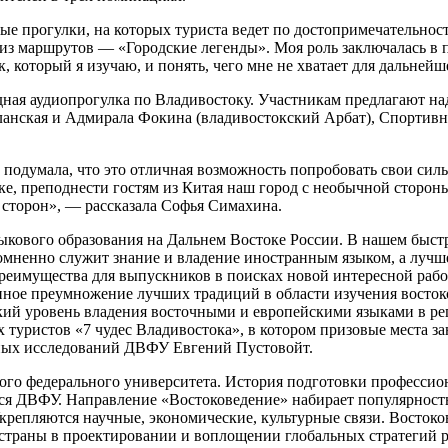
 прогулки, на которых туриста ведет по достопримечательностя
 из маршрутов — «Городские легенды». Моя роль заключалась в 
, который я изучаю, и понять, чего мне не хватает для дальней
ная аудиопрогулка по Владивостоку. Участникам предлагают на
ланская и Адмирала Фокина (владивостокский Арбат), Спортивн
подумала, что это отличная возможность попробовать свои силы.
, преподнести гостям из Китая наш город с необычной стороны
х сторон», — рассказала Софья Симахина.
ыкового образования на Дальнем Востоке России. В нашем быс
омненно служит знание и владение иностранным языком, а луч
преимущества для выпускников в поисках новой интересной раб
венное преумножение лучших традиций в области изучения вост
й уровень владения восточными и европейскими языками в рег
туристов «7 чудес Владивостока», в котором призовые места з
ных исследований ДВФУ Евгений Пустовойт.
го федерального университета. История подготовки профессион
ется ДВФУ. Направление «Востоковедение» набирает популярност
крепляются научные, экономические, культурные связи. Востоко
ю страны в проектировании и воплощении глобальных стратеги