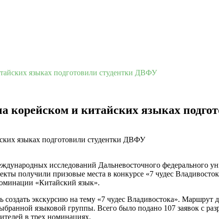
итайских языках подготовили студентки ДВФУ
на корейском и китайских языках подго
еждународных исследований Дальневосточного федерального у
кты получили призовые места в конкурсе «7 чудес Владивостока
номинации «Китайский язык».
 создать экскурсию на тему «7 чудес Владивостока». Маршрут до
ыбранной языковой группы. Всего было подано 107 заявок с ра
ителей в трех номинациях.