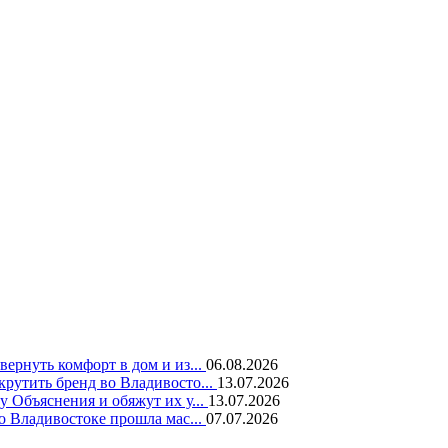
вернуть комфорт в дом и из...
06.08.2026
крутить бренд во Владивосто...
13.07.2026
у Объяснения и обяжут их у...
13.07.2026
во Владивостоке прошла мас...
07.07.2026