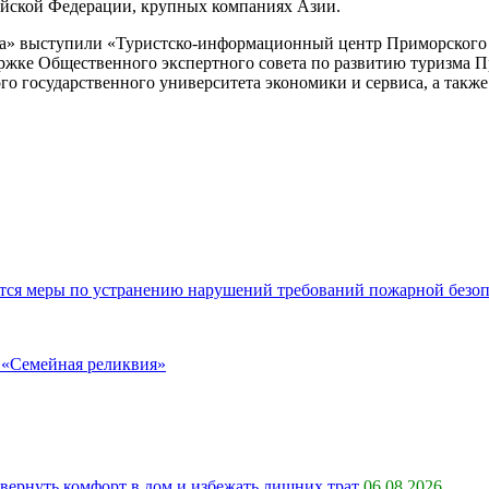
ийской Федерации, крупных компаниях Азии.
ка» выступили «Туристско-информационный центр Приморского к
жке Общественного экспертного совета по развитию туризма Пр
о государственного университета экономики и сервиса, а также
ся меры по устранению нарушений требований пожарной безопа
 «Семейная реликвия»
 вернуть комфорт в дом и избежать лишних трат
06.08.2026