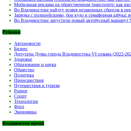
Мобильная реклама на общественном транспорте: как рас
Во Владивостоке найдут хозяев незаконных сбросов в ре
Зарядка с полицейскими, бои кудо и семафорная азбука:
Во Владивостоке запустили новый автобусный маршрут №
Рубрики
Автоновости
Бизнес
Депутаты Думы города Владивостока VI созыва (2022-20
Здоровье
Образование и наука
Общество
Политика
Происшествия
Путешествия и туризм
Разное
Спорт
Технологии
Флот
Экономика
Владивосток время