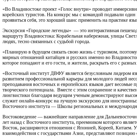
«Во Владивостоке проект «Голос внутри» проводит иммерсивные
корейских туристов. На конкурс мы с командой подавали один
проявиться себя, это хороший шанс применить на практике язык
Экскурсия «Городские легенды» — это интерактивная пешеход
маршруту Владивостока: Корабельная набережная, улицы Свет
людях, тесно связанных с судьбой города.
«Планирую в будущем связать свою жизнь с туризмом, поэтому 
мирных отношений китайцев и русских именно во Владивостоке
которое попадают и его гости, и жители, раскрыть его с разны
«Восточный институт ДВФУ является безусловным лидером яз
развитием профессиональной карьеры для молодого людей нес
преподавания восточных и европейских языков дает весомые 
творческого потенциала. Вместе с этим сохранение и качест
лингвистики благодаря ведущим ученым демонстрируют высоки
служит онлайн-конкурс на лучшую экскурсию для иностранных 
Восточного института — Школы региональных и международ
Востоковедение — важнейшее направление для Дальневосточно
лет назад с Восточного института, преемником которого явля
Восток, расширяются отношения с Японией, Кореей, Китаем. У
взаимодействия с государствами Азии, представляют позици