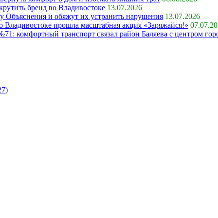
крутить бренд во Владивостоке
13.07.2026
ку Объяснения и обяжут их устранить нарушения
13.07.2026
 во Владивостоке прошла масштабная акция «Заряжайся!»
07.07.2
71: комфортный транспорт связал район Баляева с центром гор
27)