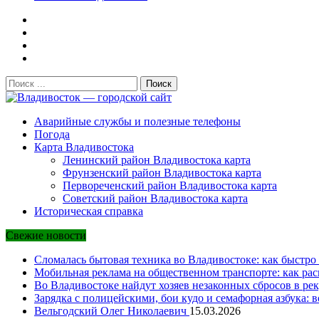
Поиск:
Владивосток — городской сайт
Аварийные службы и полезные телефоны
Погода
Карта Владивостока
Ленинский район Владивостока карта
Фрунзенский район Владивостока карта
Первореченский район Владивостока карта
Советский район Владивостока карта
Историческая справка
Свежие новости
Сломалась бытовая техника во Владивостоке: как быстро 
Мобильная реклама на общественном транспорте: как рас
Во Владивостоке найдут хозяев незаконных сбросов в рек
Зарядка с полицейскими, бои кудо и семафорная азбука: 
Вельгодский Олег Николаевич
15.03.2026