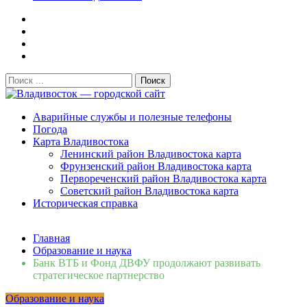
Поиск:
Владивосток — городской сайт
Аварийные службы и полезные телефоны
Погода
Карта Владивостока
Ленинский район Владивостока карта
Фрунзенский район Владивостока карта
Первореченский район Владивостока карта
Советский район Владивостока карта
Историческая справка
Свежие новости
Главная
Сломалась бытовая техника во Владивостоке: как
Образование и наука
быстро вернуть комфорт в дом и из...
06.08.2026
Банк ВТБ и Фонд ДВФУ продолжают развивать
Мобильная реклама на общественном транспорте: как
стратегическое партнерство
раскрутить бренд во Владивосто...
13.07.2026
Образование и наука
Во Владивостоке найдут хозяев незаконных сбросов в