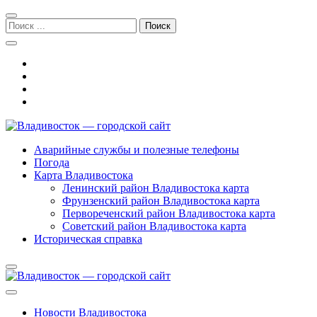
Перейти
Перейти
к
к
Поиск:
навигации
содержимому
Владивосток — городской сайт
Аварийные службы и полезные телефоны
Погода
Карта Владивостока
Ленинский район Владивостока карта
Фрунзенский район Владивостока карта
Первореченский район Владивостока карта
Советский район Владивостока карта
Историческая справка
Новости Владивостока