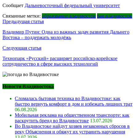
Сообщает
Дальневосточный федеральный университет
Связанные метки:
образование владивосток
ран владивосток
Навигация
Предыдущая статья
по
Владимир Путин: Одна из важных задач развития Дальнего
Востока – поддержать молодёжь
записям
Следующая статья
Технопарк «Русский» расширяет российско-корейское
сотрудничество в сфере высоких технологий
Новости Владивостока
Сломалась бытовая техника во Владивостоке: как
быстро вернуть комфорт в дом и избежать лишних трат
06.08.2026
Мобильная реклама на общественном транспорте: как
раскрутить бренд во Владивостоке
13.07.2026
Во Владивостоке найдут хозяев незаконных сбросов в
реку Объяснения и обяжут их устранить нарушения
13.07.2026