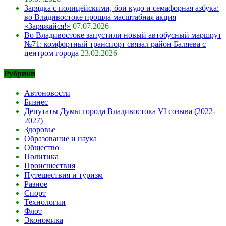
Зарядка с полицейскими, бои кудо и семафорная азбука:
во Владивостоке прошла масштабная акция
«Заряжайся!»
07.07.2026
Во Владивостоке запустили новый автобусный маршрут
№71: комфортный транспорт связал район Баляева с
центром города
23.02.2026
Рубрики
Автоновости
Бизнес
Депутаты Думы города Владивостока VI созыва (2022-
2027)
Здоровье
Образование и наука
Общество
Политика
Происшествия
Путешествия и туризм
Разное
Спорт
Технологии
Флот
Экономика