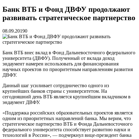
реку Объяснения и обяжут их у...
13.07.2026
Зарядка с полицейскими, бои кудо и семафорная азбука:
Банк ВТБ и Фонд ДВФУ продолжают
во Владивостоке прошла мас...
07.07.2026
развивать стратегическое партнерство
Вельгодский Олег Николаевич
15.03.2026
Бочин Сергей Витальевич
15.03.2026
Ходнева Василиса Валентиновна
15.03.2026
08.09.2019
0
Глушко Вячеслав Викторович
15.03.2026
Аксенов Александр Валентинович
15.03.2026
Русинов Денис Александрович
15.03.2026
Банк ВТБ внес вклад в Фонд Дальневосточного федерального
университета (ДВФУ). Полученный от вклада доход
эндаумент намерен использовать для финансирования
научных проектов по приоритетным направлениям развития
ДВФУ.
Данный шаг усиливает сотрудничество одного из
крупнейших банков страны с университетом. На
сегодняшний день ВТБ является крупнейшим вкладчиком в
эндаумент ДВФУ.
«Поддержка российских образовательных проектов является
одним из приоритетных направлений банка. Мы верим, что
стратегическое партнерство ВТБ и Фонда Дальневосточного
федерального университета способствует развитию науки и
технологий в России», — подчеркнул вице-президент банка