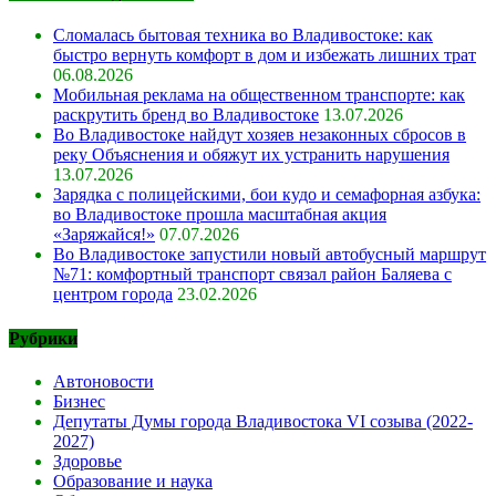
Сломалась бытовая техника во Владивостоке: как
быстро вернуть комфорт в дом и избежать лишних трат
06.08.2026
Мобильная реклама на общественном транспорте: как
раскрутить бренд во Владивостоке
13.07.2026
Во Владивостоке найдут хозяев незаконных сбросов в
реку Объяснения и обяжут их устранить нарушения
13.07.2026
Зарядка с полицейскими, бои кудо и семафорная азбука:
во Владивостоке прошла масштабная акция
«Заряжайся!»
07.07.2026
Во Владивостоке запустили новый автобусный маршрут
№71: комфортный транспорт связал район Баляева с
центром города
23.02.2026
Рубрики
Автоновости
Бизнес
Депутаты Думы города Владивостока VI созыва (2022-
2027)
Здоровье
Образование и наука