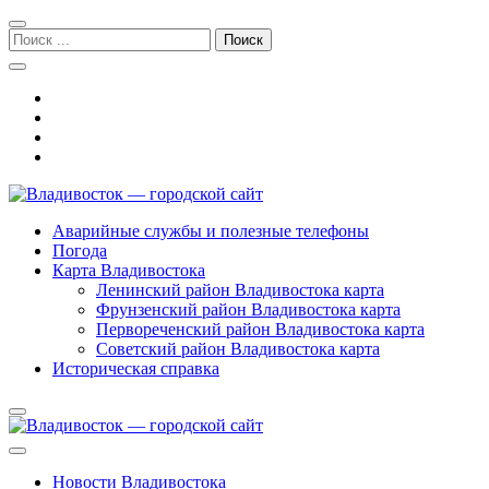
Перейти
Перейти
к
к
Поиск:
навигации
содержимому
Владивосток — городской сайт
Аварийные службы и полезные телефоны
Погода
Карта Владивостока
Ленинский район Владивостока карта
Фрунзенский район Владивостока карта
Первореченский район Владивостока карта
Советский район Владивостока карта
Историческая справка
Новости Владивостока