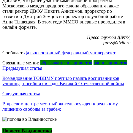
Добавим, что ранее участниками деловой программы
Московского международного салона образования также
стали ректор ДВФУ Никита Анисимов, проректор по
развитию Дмитрий Земцов и проректор по учебной работе
Анна Тышецкая. В этом году ММСО впервые проводился в
онлайн-формате.
Пресс-служба ДВФУ,
press@dvfu.ru
Сообщает
Дальневосточный федеральный университет
Связанные метки:
образование владивосток
ран владивосток
Навигация
Предыдущая статья
по
Командование ТОВВМУ почтило память воспитанников
училища, погибших в годы Великой Отечественной войны
записям
Следующая статья
В краевом центре местный житель осужден к реальному
лишению свободы за грабеж
Новости Владивостока