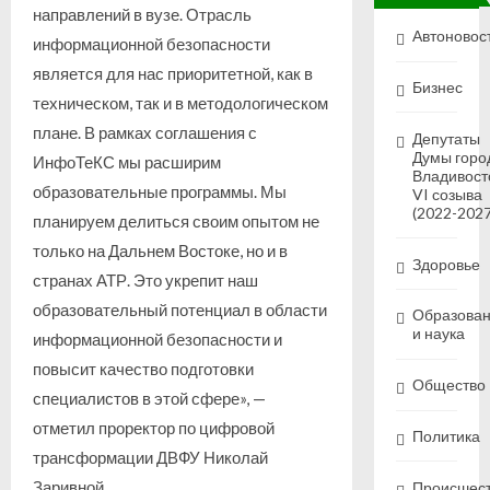
направлений в вузе. Отрасль
Автоновос
информационной безопасности
является для нас приоритетной, как в
Бизнес
техническом, так и в методологическом
плане. В рамках соглашения с
Депутаты
Думы горо
ИнфоТеКС мы расширим
Владивост
образовательные программы. Мы
VI созыва
(2022-2027
планируем делиться своим опытом не
только на Дальнем Востоке, но и в
Здоровье
странах АТР. Это укрепит наш
образовательный потенциал в области
Образова
и наука
информационной безопасности и
повысит качество подготовки
Общество
специалистов в этой сфере», —
отметил проректор по цифровой
Политика
трансформации ДВФУ Николай
Заривной.
Происшес