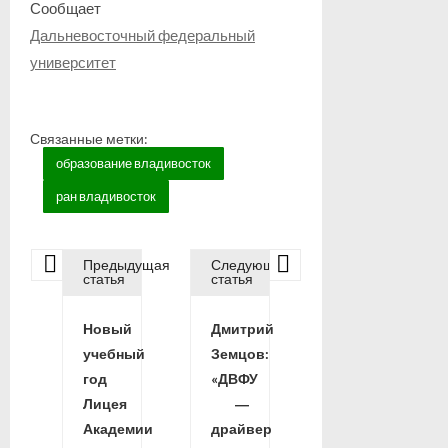
Сообщает
Дальневосточный федеральный
университет
Связанные метки:
образование владивосток
ран владивосток
Предыдущая
Следующая
Н
статья
статья
Новый
Дмитрий
а
учебный
Земцов:
год
«ДВФУ
в
Лицея
―
Академии
драйвер