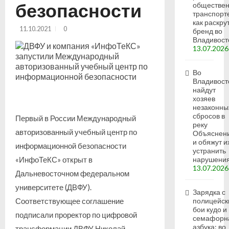
безопасности
обществе
транспорт
как раскру
11.10.2021
0
бренд во
Владивост
13.07.2026
Во
Владивост
найдут
хозяев
незаконны
сбросов в
Первый в России Международный
реку
авторизованный учебный центр по
Объяснен
и обяжут и
информационной безопасности
устранить
нарушени
«ИнфоТеКС» открыт в
13.07.2026
Дальневосточном федеральном
университете (ДВФУ).
Зарядка с
полицейск
Соответствующее соглашение
бои кудо и
подписали проректор по цифровой
семафорн
азбука: во
трансформации ДВФУ Николай