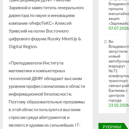
Владивост
Заривной и заместитель генерального
прошла
масштабн
директора по науке и инновациям
акция
компании «ИнфоТеКС» Алексей
«Заряжайс
07.07.2026
Уривский на полях Восточного
цифрового форума Russky MeetUp &
Во
Digital Region.
Владивост
запустили
новый
автобусны
«Преподаватели Института
маршрут
математики и компьютерных
№71:
комфортн
технологий ДВФУ обладают высоким
транспорт
связал ра
уровнем профессионализма в области
Баляева с
информационной безопасности.
центром
города
Поэтому образовательные программы
23.02.2026
в этой области пользуются высоким
спросом среди абитуриентов и
являются одними из сильнейших IT-
РУБРИКИ