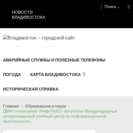
Перейти
Перейти
Поиск:
к
к
НОВОСТИ
навигации
содержимому
ВЛАДИВОСТОКА
Владивосток — городской сайт
АВАРИЙНЫЕ СЛУЖБЫ И ПОЛЕЗНЫЕ ТЕЛЕФОНЫ
ПОГОДА
КАРТА ВЛАДИВОСТОКА
ИСТОРИЧЕСКАЯ СПРАВКА
Сломалась бытовая техника во
Владивостоке: как быстро вернуть комфорт
Главная
Образование и наука
ДВФУ и компания «ИнфоТеКС» запустили Международный
в дом и из...
авторизованный учебный центр по информационной
06.08.2026
безопасности
Мобильная реклама на общественном
транспорте: как раскрутить бренд во