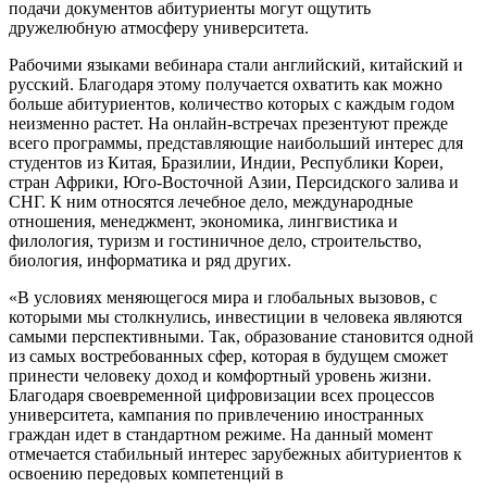
подачи документов абитуриенты могут ощутить
дружелюбную атмосферу университета.
Рабочими языками вебинара стали английский, китайский и
русский. Благодаря этому получается охватить как можно
больше абитуриентов, количество которых с каждым годом
неизменно растет. На онлайн-встречах презентуют прежде
всего программы, представляющие наибольший интерес для
студентов из Китая, Бразилии, Индии, Республики Кореи,
стран Африки, Юго-Восточной Азии, Персидского залива и
СНГ. К ним относятся лечебное дело, международные
отношения, менеджмент, экономика, лингвистика и
филология, туризм и гостиничное дело, строительство,
биология, информатика и ряд других.
«В условиях меняющегося мира и глобальных вызовов, с
которыми мы столкнулись, инвестиции в человека являются
самыми перспективными. Так, образование становится одной
из самых востребованных сфер, которая в будущем сможет
принести человеку доход и комфортный уровень жизни.
Благодаря своевременной цифровизации всех процессов
университета, кампания по привлечению иностранных
граждан идет в стандартном режиме. На данный момент
отмечается стабильный интерес зарубежных абитуриентов к
освоению передовых компетенций в