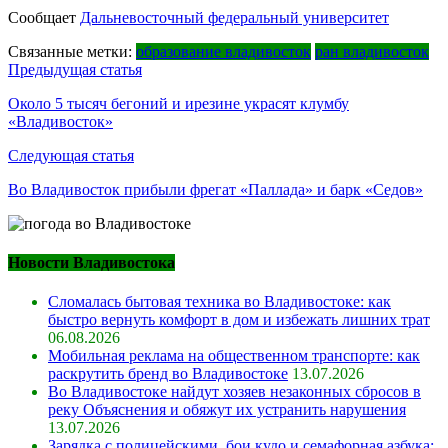
Сообщает
Дальневосточный федеральный университет
Связанные метки:
образование владивосток
ран владивосток
Навигация
Предыдущая статья
по
Около 5 тысяч бегоний и ирезине украсят клумбу
«Владивосток»
записям
Следующая статья
Во Владивосток прибыли фрегат «Паллада» и барк «Седов»
Новости Владивостока
Сломалась бытовая техника во Владивостоке: как
быстро вернуть комфорт в дом и избежать лишних трат
06.08.2026
Мобильная реклама на общественном транспорте: как
раскрутить бренд во Владивостоке
13.07.2026
Во Владивостоке найдут хозяев незаконных сбросов в
реку Объяснения и обяжут их устранить нарушения
13.07.2026
Зарядка с полицейскими, бои кудо и семафорная азбука: