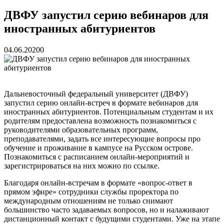
реку Объяснения и обяжут их у...
13.07.2026
Зарядка с полицейскими, бои кудо и семафорная азбука:
ДВФУ запустил серию вебинаров для
во Владивостоке прошла мас...
07.07.2026
иностранных абитуриентов
Вельгодский Олег Николаевич
15.03.2026
Бочин Сергей Витальевич
15.03.2026
Ходнева Василиса Валентиновна
15.03.2026
04.06.2020
0
Глушко Вячеслав Викторович
15.03.2026
Аксенов Александр Валентинович
15.03.2026
Русинов Денис Александрович
15.03.2026
Дальневосточный федеральный университет (ДВФУ)
запустил серию онлайн-встреч в формате вебинаров для
иностранных абитуриентов. Потенциальным студентам и их
родителям предоставлена возможность познакомиться с
руководителями образовательных программ,
преподавателями, задать все интересующие вопросы про
обучение и проживание в кампусе на Русском острове.
Познакомиться с расписанием онлайн-мероприятий и
зарегистрироваться на них можно по ссылке.
Благодаря онлайн-встречам в формате «вопрос-ответ в
прямом эфире» сотрудники службы проректора по
международным отношениям не только снимают
большинство часто задаваемых вопросов, но и налаживают
дистанционный контакт с будущими студентами. Уже на этапе