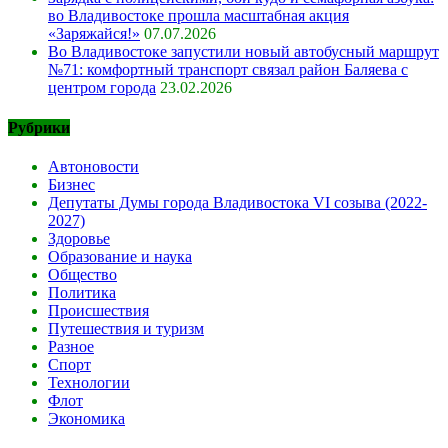
во Владивостоке прошла масштабная акция
«Заряжайся!»
07.07.2026
Во Владивостоке запустили новый автобусный маршрут
№71: комфортный транспорт связал район Баляева с
центром города
23.02.2026
Рубрики
Автоновости
Бизнес
Депутаты Думы города Владивостока VI созыва (2022-
2027)
Здоровье
Образование и наука
Общество
Политика
Происшествия
Путешествия и туризм
Разное
Спорт
Технологии
Флот
Экономика