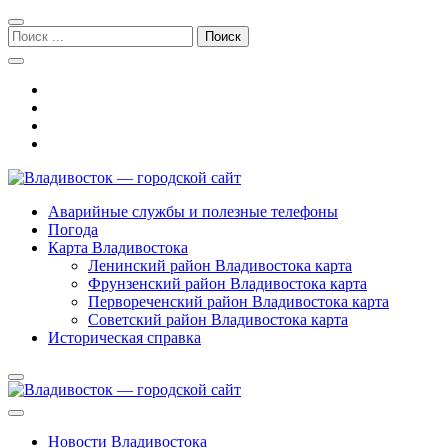
Перейти
Перейти
к
к
Поиск:
навигации
содержимому
Владивосток — городской сайт
Аварийные службы и полезные телефоны
Погода
Карта Владивостока
Ленинский район Владивостока карта
Фрунзенский район Владивостока карта
Первореченский район Владивостока карта
Советский район Владивостока карта
Историческая справка
Новости Владивостока