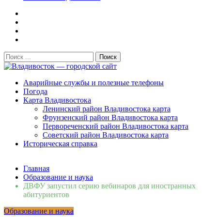
Поиск:
Владивосток — городской сайт
Аварийные службы и полезные телефоны
Погода
Карта Владивостока
Ленинский район Владивостока карта
Фрунзенский район Владивостока карта
Первореченский район Владивостока карта
Советский район Владивостока карта
Историческая справка
Свежие новости
Главная
Сломалась бытовая техника во Владивостоке: как
Образование и наука
быстро вернуть комфорт в дом и из...
06.08.2026
ДВФУ запустил серию вебинаров для иностранных
Мобильная реклама на общественном транспорте: как
абитуриентов
раскрутить бренд во Владивосто...
13.07.2026
Образование и наука
Во Владивостоке найдут хозяев незаконных сбросов в