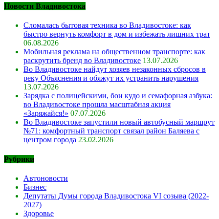
Новости Владивостока
Сломалась бытовая техника во Владивостоке: как
быстро вернуть комфорт в дом и избежать лишних трат
06.08.2026
Мобильная реклама на общественном транспорте: как
раскрутить бренд во Владивостоке
13.07.2026
Во Владивостоке найдут хозяев незаконных сбросов в
реку Объяснения и обяжут их устранить нарушения
13.07.2026
Зарядка с полицейскими, бои кудо и семафорная азбука:
во Владивостоке прошла масштабная акция
«Заряжайся!»
07.07.2026
Во Владивостоке запустили новый автобусный маршрут
№71: комфортный транспорт связал район Баляева с
центром города
23.02.2026
Рубрики
Автоновости
Бизнес
Депутаты Думы города Владивостока VI созыва (2022-
2027)
Здоровье