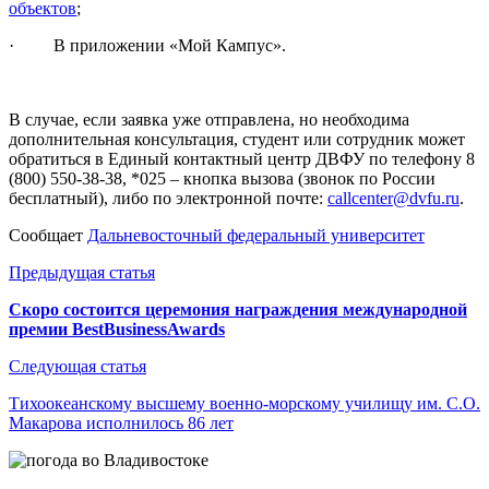
объектов
;
· В приложении «Мой Кампус».
В случае, если заявка уже отправлена, но необходима
дополнительная консультация, студент или сотрудник может
обратиться в Единый контактный центр ДВФУ по телефону 8
(800) 550-38-38, *025 – кнопка вызова (звонок по России
бесплатный), либо по электронной почте:
callcenter@dvfu.ru
.
Сообщает
Дальневосточный федеральный университет
Навигация
Предыдущая статья
по
Скоро состоится церемония награждения международной
премии BestBusinessAwards
записям
Следующая статья
Тихоокеанскому высшему военно-морскому училищу им. С.О.
Макарова исполнилось 86 лет