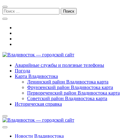
Перейти
Перейти
к
к
Поиск:
навигации
содержимому
Владивосток — городской сайт
Аварийные службы и полезные телефоны
Погода
Карта Владивостока
Ленинский район Владивостока карта
Фрунзенский район Владивостока карта
Первореченский район Владивостока карта
Советский район Владивостока карта
Историческая справка
Новости Владивостока