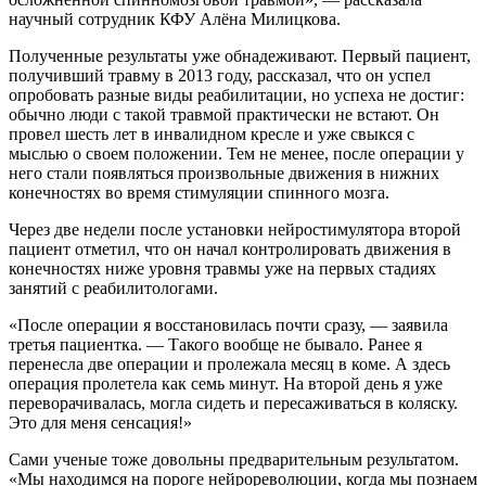
научный сотрудник КФУ Алёна Милицкова.
Полученные результаты уже обнадеживают. Первый пациент,
получивший травму в 2013 году, рассказал, что он успел
опробовать разные виды реабилитации, но успеха не достиг:
обычно люди с такой травмой практически не встают. Он
провел шесть лет в инвалидном кресле и уже свыкся с
мыслью о своем положении. Тем не менее, после операции у
него стали появляться произвольные движения в нижних
конечностях во время стимуляции спинного мозга.
Через две недели после установки нейростимулятора второй
пациент отметил, что он начал контролировать движения в
конечностях ниже уровня травмы уже на первых стадиях
занятий с реабилитологами.
«После операции я восстановилась почти сразу, — заявила
третья пациентка. — Такого вообще не бывало. Ранее я
перенесла две операции и пролежала месяц в коме. А здесь
операция пролетела как семь минут. На второй день я уже
переворачивалась, могла сидеть и пересаживаться в коляску.
Это для меня сенсация!»
Сами ученые тоже довольны предварительным результатом.
«Мы находимся на пороге нейрореволюции, когда мы познаем