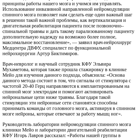
принципы работы нашего мозга и учимся им управлять.
Использование инвазивной направленной нейромодуляции
спинного мозга позволяет нам сделать еще один важный шаг
в решении такой важной проблемы, как вертикализация и
двигательная реабилитация пациента после позвоночно–
спинальной травмы и дать такому парализованному пациенту
дополнительную надежду на возможно более полное,
максимальное восстановление», — заявил врач-нейрохирург
Медцентра ДВФУ, специалист по функциональной
нейрохирургии Артур Биктимиров.
Врач-невролог и научный сотрудник КФУ Эльвира
Мухаметова, которая также прошла стажировку в клинике
Мейо для изучения данного подхода, объяснила: «Основа
данного метода состоит в том, что сигналы от стимулятора с
частотой 20-40 Герц направляются к имплантированным на
спинной мозг электродам и помогают активировать
нейрональные цепи ниже травмы. Благодаря такой
стимуляции эти нейронные сети становятся способны
принимать команды от головного мозга, активируя в спинном
мозге нейроны, которые отвечают за работу мышц ног».
Руководитель лаборатории нейромодуляции спинного мозга
клиники Мейо и лаборатории двигательной реабилитации
КФУ Игорь Лавров рассказал: «Работы нашей группы в