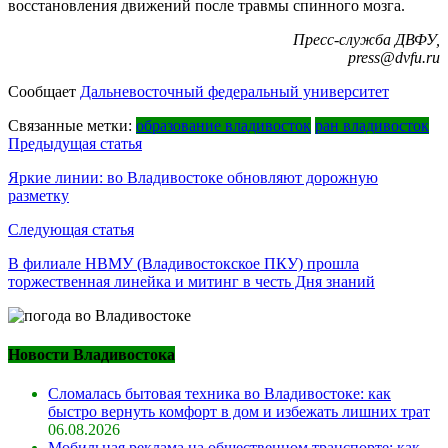
восстановления движений после травмы спинного мозга.
Пресс-служба ДВФУ,
press@dvfu.ru
Сообщает
Дальневосточный федеральный университет
Связанные метки:
образование владивосток
ран владивосток
Навигация
Предыдущая статья
по
Яркие линии: во Владивостоке обновляют дорожную
разметку
записям
Следующая статья
В филиале НВМУ (Владивостокское ПКУ) прошла
торжественная линейка и митинг в честь Дня знаний
Новости Владивостока
Сломалась бытовая техника во Владивостоке: как
быстро вернуть комфорт в дом и избежать лишних трат
06.08.2026
Мобильная реклама на общественном транспорте: как