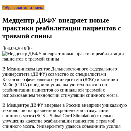
раскрутить бренд во Владивосто...
13.07.2026
Образование и наука
Во Владивостоке найдут хозяев незаконных сбросов в
реку Объяснения и обяжут их у...
13.07.2026
Зарядка с полицейскими, бои кудо и семафорная азбука:
Медцентр ДВФУ внедряет новые
во Владивостоке прошла мас...
07.07.2026
практики реабилитации пациентов с
Вельгодский Олег Николаевич
15.03.2026
Бочин Сергей Витальевич
15.03.2026
травмой спины
Ходнева Василиса Валентиновна
15.03.2026
Глушко Вячеслав Викторович
15.03.2026
04.09.2019
0
Аксенов Александр Валентинович
15.03.2026
Русинов Денис Александрович
15.03.2026
В Медицинском центре Дальневосточного федерального
университета (ДВФУ) совместно со специалистами
Казанского федерального университета (КФУ) и клиники
Мейо (США) внедрили уникальную технологию по
реабилитации пациентов со спинальной травмой с
использованием технологии стимуляции спинного мозга.
В Медцентре ДВФУ впервые в России внедрили уникальную
технологию направленной хронической стимуляции
спинного мозга (SCS – Spinal Cord Stimulation) с целью
улучшения качества реабилитации пациентов с травмой
спинного мозга. Университету удалось объединить усилия