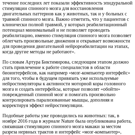
течение последних лет показали эффективность эпидуральной
стимуляции спинного мозга для восстановления
двигательных паттернов как у животных, так и у больных с
травмой спинного мозга. Важно отметить, что у пациентов с
клинически полной травмой, у которых реабилитационный
потенциал минимальный и не позволяет проводить
реабилитацию, именно стимуляция спинного мозга позволяет
облегчать произвольные движения и открывает возможности
для проведения двигательной нейрореабилитации на этапах,
когда другие методы не работают».
По словам Артура Биктимирова, следующим этапом должно
стать привлечение к работе специалистов в области
биоинтерфейсов, как например «мозг-компьютер интерфейс»
для того, чтобы в будущем привязать уже используемые
нейростимуляторы к активности моторной коры головного
мозга и создать интерфейсы, которые позволят «обойти»
поврежденный спинной мозг и помогать произвольно
контролировать парализованные мышцы, дополняя и
корректируя эффект нейростимуляции.
Подобные работы уже проводились на животных: так, в
ноябре 2016 года в журнале Nature была опубликована работа,
связавшая стимуляцию спинного мозга макаки за местом
разреза нервных трактов и интерфейс «мозг-компьютер»,