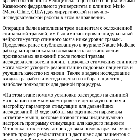
врачей собственного медицинского центра со специалистами
Казанского федерального университета и клиники Мэйо
(Mayo Clinic, США) для хирургической и научно-
исследовательской работы в этом направлении.
Операции были выполнены трем пациентам с осложненной
спинальной травмой, им был имплантирован эпидуральный
нейростимулятор спинного мозга ниже уровня травмы.
Продолжая ранее опубликованную в журнале Nature Medicine
работу, которая показала возможность восстановления
произвольных движений после полной травмы,
исследователи хотели понять, насколько стимуляция спинного
мозга может ускорить реабилитацию подобных пациентов и
улучшить качество их жизни. Также в задачи исследование
входила разработка метода оценки и отбора пациентов,
наиболее подходящих для данной процедуры.
«На этом этапе помимо установки электродов на спинной
мозг пациентов мы можем провести детальную оценку и
настройку параметров стимуляции для дальнейших
исследований. В ходе работы мы оцениваем параметры
«ответов» мышц, которые позволят нам индивидуально
настроить программу стимуляции для каждого пациента.
Установка этих стимуляторов должна помочь врачам лучше
понять процесс реабилитации и даст шанс для пациентов с
осложненной спинномозговой травмой», — рассказала