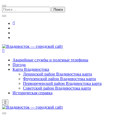
Перейти
Перейти
к
к
Поиск:
навигации
содержимому
Владивосток — городской сайт
Аварийные службы и полезные телефоны
Погода
Карта Владивостока
Ленинский район Владивостока карта
Фрунзенский район Владивостока карта
Первореченский район Владивостока карта
Советский район Владивостока карта
Историческая справка