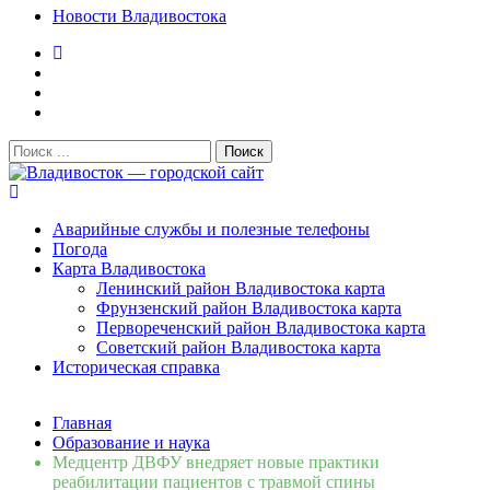
Новости Владивостока
Поиск:
Владивосток — городской сайт
Аварийные службы и полезные телефоны
Погода
Карта Владивостока
Ленинский район Владивостока карта
Фрунзенский район Владивостока карта
Первореченский район Владивостока карта
Советский район Владивостока карта
Историческая справка
Свежие новости
Главная
Сломалась бытовая техника во Владивостоке: как
Образование и наука
быстро вернуть комфорт в дом и из...
06.08.2026
Медцентр ДВФУ внедряет новые практики
Мобильная реклама на общественном транспорте: как
реабилитации пациентов с травмой спины