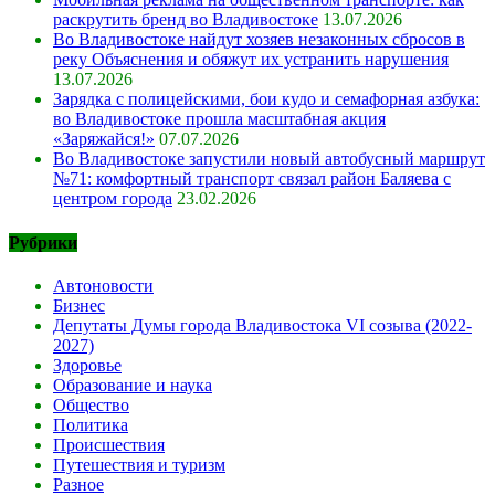
раскрутить бренд во Владивостоке
13.07.2026
Во Владивостоке найдут хозяев незаконных сбросов в
реку Объяснения и обяжут их устранить нарушения
13.07.2026
Зарядка с полицейскими, бои кудо и семафорная азбука:
во Владивостоке прошла масштабная акция
«Заряжайся!»
07.07.2026
Во Владивостоке запустили новый автобусный маршрут
№71: комфортный транспорт связал район Баляева с
центром города
23.02.2026
Рубрики
Автоновости
Бизнес
Депутаты Думы города Владивостока VI созыва (2022-
2027)
Здоровье
Образование и наука
Общество
Политика
Происшествия
Путешествия и туризм
Разное