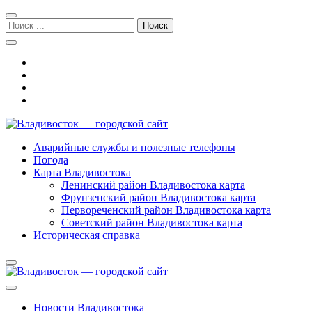
Перейти
Перейти
к
к
Поиск:
навигации
содержимому
Владивосток — городской сайт
Аварийные службы и полезные телефоны
Погода
Карта Владивостока
Ленинский район Владивостока карта
Фрунзенский район Владивостока карта
Первореченский район Владивостока карта
Советский район Владивостока карта
Историческая справка
Новости Владивостока