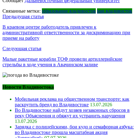
Сообщает
Дальневосточный федеральный университет
Связанные метки:
образование владивосток
ран владивосток
Навигация
Предыдущая статья
по
В краевом центре работодатель привлечен к
административной ответственности за дискриминацию при
записям
приеме на работу
Следующая статья
Малые ракетные корабли ТОФ провели артиллерийские
стрельбы в ходе учения в Авачинском заливе
Новости Владивостока
Мобильная реклама на общественном транспорте: как
раскрутить бренд во Владивостоке
13.07.2026
Во Владивостоке найдут хозяев незаконных сбросов в
реку Объяснения и обяжут их устранить нарушения
13.07.2026
Зарядка с полицейскими, бои кудо и семафорная азбука:
во Владивостоке прошла масштабная акция
«Заряжайся!»
07.07.2026