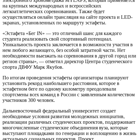
электронного хронометража MYLAPS, который применяется
на крупных международных и всероссийских
легкоатлетических соревнованиях. Также будет
осуществляться онлайн трансляция на сайте проекта и LED-
экранах, установленных по маршруту эстафеты.
«Эстафета «Бег IN» — это отличный шанс для каждого
студента реализовать свой спортивный потенциал.
Уникальность проекта заключается в возможности участия в
нем любого желающего, без особой затратной части. Нет
необходимости выезжать на соревнования в другой город или
регион страны», — отметил директор Центра студенческого
спорта ДВФУ Марк Якубов.
По итогам проведения эстафеты организаторы планируют
установить рекорд наибольшего расстояния, которое в
эстафетном беге по одному километру преодолевали
спортсмены всех команд в России с заявленным количеством
участников 300 человек.
Дальневосточный федеральный университет создает
необходимые условия развития молодежных инициатив,
реализации различных студенческих проектов, поддерживает
многочисленные студенческие объединения вуза, которые
выступают площадками по генерации и воплощению в жизнь
актуальных социальных проектов. Проект