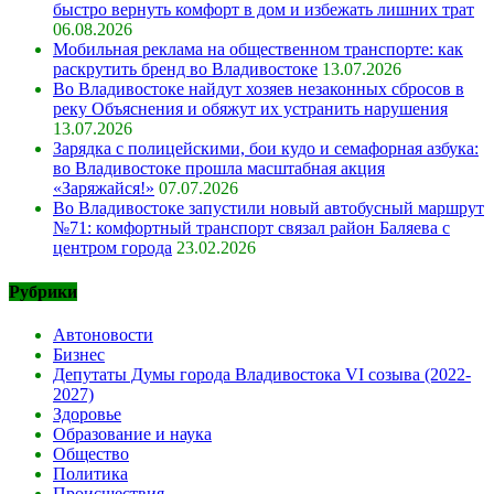
быстро вернуть комфорт в дом и избежать лишних трат
06.08.2026
Мобильная реклама на общественном транспорте: как
раскрутить бренд во Владивостоке
13.07.2026
Во Владивостоке найдут хозяев незаконных сбросов в
реку Объяснения и обяжут их устранить нарушения
13.07.2026
Зарядка с полицейскими, бои кудо и семафорная азбука:
во Владивостоке прошла масштабная акция
«Заряжайся!»
07.07.2026
Во Владивостоке запустили новый автобусный маршрут
№71: комфортный транспорт связал район Баляева с
центром города
23.02.2026
Рубрики
Автоновости
Бизнес
Депутаты Думы города Владивостока VI созыва (2022-
2027)
Здоровье
Образование и наука
Общество
Политика
Происшествия