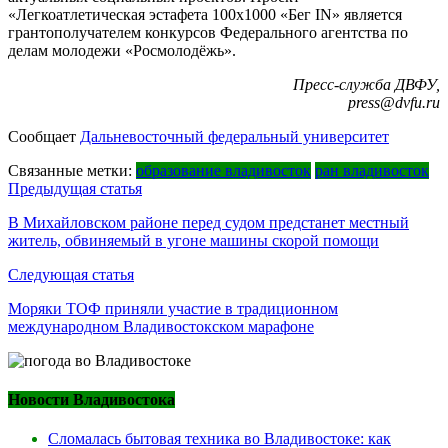
«Легкоатлетическая эстафета 100х1000 «Бег IN» является
грантополучателем конкурсов Федерального агентства по
делам молодежи «Росмолодёжь».
Пресс-служба ДВФУ,
press@dvfu.ru
Сообщает
Дальневосточный федеральный университет
Связанные метки:
образование владивосток
ран владивосток
Навигация
Предыдущая статья
по
В Михайловском районе перед судом предстанет местный
житель, обвиняемый в угоне машины скорой помощи
записям
Следующая статья
Моряки ТОФ приняли участие в традиционном
международном Владивостокском марафоне
Новости Владивостока
Сломалась бытовая техника во Владивостоке: как