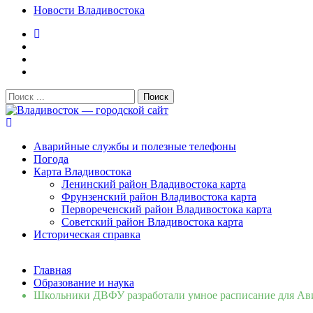
Новости Владивостока
Поиск:
Владивосток — городской сайт
Аварийные службы и полезные телефоны
Погода
Карта Владивостока
Ленинский район Владивостока карта
Фрунзенский район Владивостока карта
Первореченский район Владивостока карта
Советский район Владивостока карта
Историческая справка
Свежие новости
Главная
Сломалась бытовая техника во Владивостоке: как быстро 
Образование и наука
Мобильная реклама на общественном транспорте: как рас
Школьники ДВФУ разработали умное расписание для Ав
Во Владивостоке найдут хозяев незаконных сбросов в рек