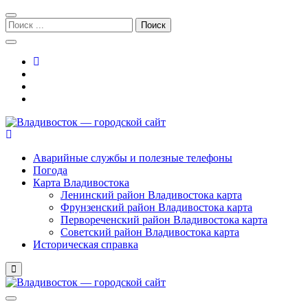
Перейти
Перейти
к
к
Поиск:
навигации
содержимому
Владивосток — городской сайт
Аварийные службы и полезные телефоны
Погода
Карта Владивостока
Ленинский район Владивостока карта
Фрунзенский район Владивостока карта
Первореченский район Владивостока карта
Советский район Владивостока карта
Историческая справка