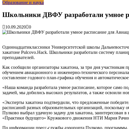
Образование и наука
Зарядка с полицейскими, бои кудо и семафорная азбука: 
Вельгодский Олег Николаевич
15.03.2026
Бочин Сергей Витальевич
15.03.2026
Школьники ДВФУ разработали умное ра
Ходнева Василиса Валентиновна
15.03.2026
Глушко Вячеслав Викторович
15.03.2026
10.09.2020
0
Аксенов Александр Валентинович
15.03.2026
Русинов Денис Александрович
15.03.2026
Одиннадцатиклассники Университетской школы Дальневосточн
хакатоне Pulcovo.Hack. Школьники разработали систему плани
преподавателей.
Как сообщили организаторы хакатона, за три дня участникам п
обучением авиационного и инженерно-технического персонала,
составление годового план-графика обучения и автоматическо
«Наша команда разработала умное расписание, которое само по
задачей, мы добились высоких результатов, а также освоили 
«Эксперты хакатона подтвердили, что предложенные победител
расписаний разных образовательных организаций, поскольку о
Пулково выбрал удачную задачу для хакатона, заинтересован в
«Практики будущего» Кружкового движения НТИ Мария Рачин
По информации пресс-службы аэропорта Пулково, программы, 