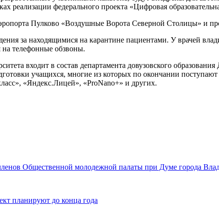
ках реализации федерального проекта «Цифровая образовательна
аэропорта Пулково «Воздушные Ворота Северной Столицы» и п
дения за находящимися на карантине пациентами. У врачей влад
 на телефонные обзвоны.
ситета входит в состав департамента довузовского образования
одготовки учащихся, многие из которых по окончании поступаю
класс», «Яндекс.Лицей», «ProNano+» и других.
членов Общественной молодежной палаты при Думе города Влад
ект планируют до конца года