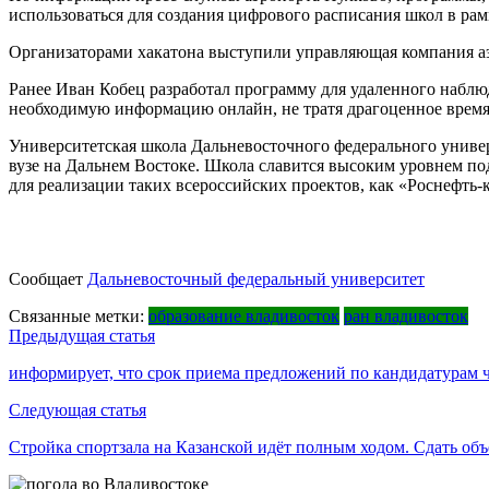
использоваться для создания цифрового расписания школ в рам
Организаторами хакатона выступили управляющая компания 
Ранее Иван Кобец разработал программу для удаленного наблю
необходимую информацию онлайн, не тратя драгоценное время
Университетская школа Дальневосточного федерального универ
вузе на Дальнем Востоке. Школа славится высоким уровнем п
для реализации таких всероссийских проектов, как «Роснефть-
Сообщает
Дальневосточный федеральный университет
Связанные метки:
образование владивосток
ран владивосток
Навигация
Предыдущая статья
по
информирует, что срок приема предложений по кандидатурам 
записям
Следующая статья
Стройка спортзала на Казанской идёт полным ходом. Сдать объ