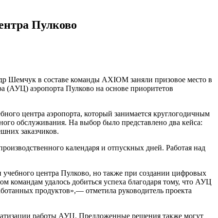
ентра Пулково
р Шемчук в составе команды AXIOM заняли призовое место в
а (АУЦ) аэропорта Пулково на основе приоритетов
ебного центра аэропорта, который занимается круглогодичным
ного обслуживания. На выбор было представлено два кейса:
ешних заказчиков.
 производственного календаря и отпускных дней. Работая над
.
и учебного центра Пулково, но также при создании цифровых
м командам удалось добиться успеха благодаря тому, что АУЦ
работанных продуктов»,— отметила руководитель проекта
оматизации работы АУЦ. Предложенные решения также могут