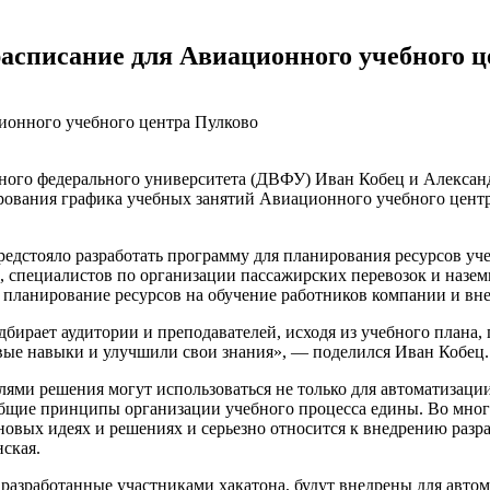
во Владивостоке прошла мас...
07.07.2026
списание для Авиационного учебного ц
ого федерального университета (ДВФУ) Иван Кобец и Александ
рования графика учебных занятий Авиационного учебного центр
редстояло разработать программу для планирования ресурсов уч
 специалистов по организации пассажирских перевозок и назем
е планирование ресурсов на обучение работников компании и вн
дбирает аудитории и преподавателей, исходя из учебного плана,
новые навыки и улучшили свои знания», — поделился Иван Кобец
ями решения могут использоваться не только для автоматизаци
бщие принципы организации учебного процесса едины. Во много
 новых идеях и решениях и серьезно относится к внедрению раз
ская.
разработанные участниками хакатона, будут внедрены для авт