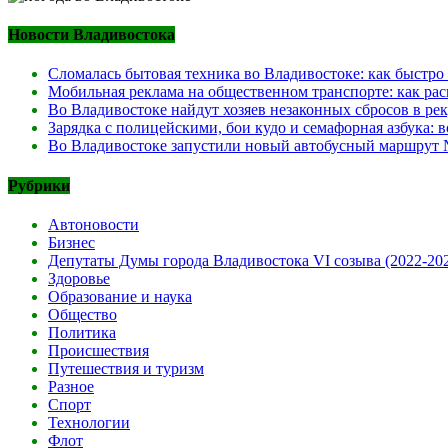
Новости Владивостока
Сломалась бытовая техника во Владивостоке: как быстро
Мобильная реклама на общественном транспорте: как рас
Во Владивостоке найдут хозяев незаконных сбросов в ре
Зарядка с полицейскими, бои кудо и семафорная азбука:
Во Владивостоке запустили новый автобусный маршрут №
Рубрики
Автоновости
Бизнес
Депутаты Думы города Владивостока VI созыва (2022-20
Здоровье
Образование и наука
Общество
Политика
Происшествия
Путешествия и туризм
Разное
Спорт
Технологии
Флот