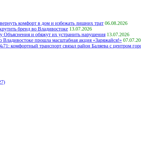
 вернуть комфорт в дом и избежать лишних трат
06.08.2026
крутить бренд во Владивостоке
13.07.2026
ку Объяснения и обяжут их устранить нарушения
13.07.2026
 во Владивостоке прошла масштабная акция «Заряжайся!»
07.07.2
71: комфортный транспорт связал район Баляева с центром гор
27)