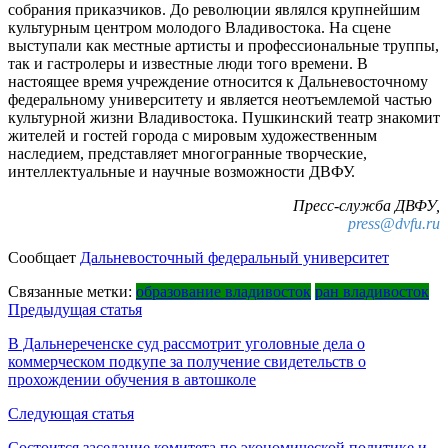
собрания приказчиков. До революции являлся крупнейшим
культурным центром молодого Владивостока. На сцене
выступали как местные артисты и профессиональные труппы,
так и гастролеры и известные люди того времени. В
настоящее время учреждение относится к Дальневосточному
федеральному университету и является неотъемлемой частью
культурной жизни Владивостока. Пушкинский театр знакомит
жителей и гостей города с мировым художественным
наследием, представляет многогранные творческие,
интеллектуальные и научные возможности ДВФУ.
Пресс-служба ДВФУ,
press@dvfu.ru
Сообщает
Дальневосточный федеральный университет
Связанные метки:
образование владивосток
ран владивосток
Навигация
Предыдущая статья
по
В Дальнереченске суд рассмотрит уголовные дела о
коммерческом подкупе за получение свидетельств о
записям
прохождении обучения в автошколе
Следующая статья
Состоится заседание комитета по экономической политике и