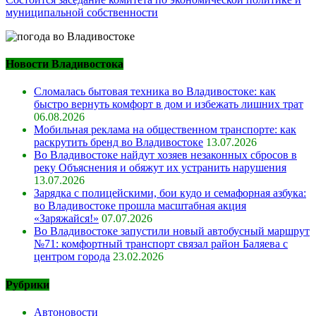
муниципальной собственности
Новости Владивостока
Сломалась бытовая техника во Владивостоке: как
быстро вернуть комфорт в дом и избежать лишних трат
06.08.2026
Мобильная реклама на общественном транспорте: как
раскрутить бренд во Владивостоке
13.07.2026
Во Владивостоке найдут хозяев незаконных сбросов в
реку Объяснения и обяжут их устранить нарушения
13.07.2026
Зарядка с полицейскими, бои кудо и семафорная азбука:
во Владивостоке прошла масштабная акция
«Заряжайся!»
07.07.2026
Во Владивостоке запустили новый автобусный маршрут
№71: комфортный транспорт связал район Баляева с
центром города
23.02.2026
Рубрики
Автоновости