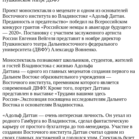
Проект моноспектакля о меценате и одном из основателей
Восточного института во Владивостоке «Адольф Даттан.
Преданность и предательство» победил на Всероссийском
конкурсе грантов «Российские немцы в авангарде будущего
— 2020». Постановку с участием заслуженного артиста
России Евгения Вейгеля представит в ноябре директор
Пушкинского театра Дальневосточного федерального
университета (ДВФУ) Александр Вовненко.
Моноспектакль познакомит школьников, студентов, жителей
и гостей Владивостока с жизнью Адольфа
Даттана — одного из главных меценатов создания первого на
Дальнем Востоке образовательного учреждения —
Восточного института, преемником которого является
современный ДВФУ. Кроме того, портрет Даттана
представлен в выставке «Трудами вашими здесь
Россия».Экспозиция посвящена исследователям Дальнего
Востока и основателям Владивостока.
«Адольф Даттан — очень интересная личность. Он уехал из
родного Гамбурга во Владивосток, сделал фантастическую
карьеру от простого бухгалтера до топ-менеджера. Участие в
создании Восточного института Даттан считал одним из
своих главных достижений и гордился этим. Спектакль будет