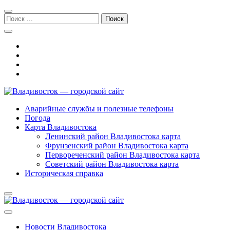
Перейти
Перейти
к
к
Поиск:
навигации
содержимому
Владивосток — городской сайт
Аварийные службы и полезные телефоны
Погода
Карта Владивостока
Ленинский район Владивостока карта
Фрунзенский район Владивостока карта
Первореченский район Владивостока карта
Советский район Владивостока карта
Историческая справка
Новости Владивостока