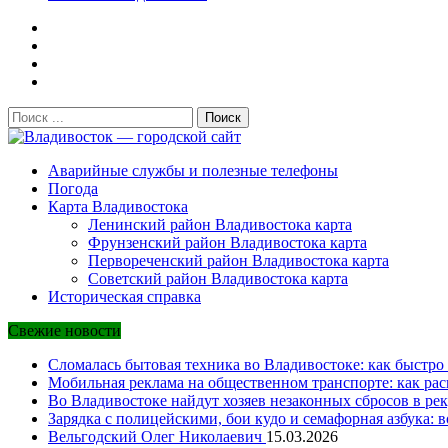
Поиск:
Владивосток — городской сайт
Аварийные службы и полезные телефоны
Погода
Карта Владивостока
Ленинский район Владивостока карта
Фрунзенский район Владивостока карта
Первореченский район Владивостока карта
Советский район Владивостока карта
Историческая справка
Свежие новости
Сломалась бытовая техника во Владивостоке: как быстро 
Мобильная реклама на общественном транспорте: как рас
Во Владивостоке найдут хозяев незаконных сбросов в рек
Зарядка с полицейскими, бои кудо и семафорная азбука: 
Вельгодский Олег Николаевич
15.03.2026