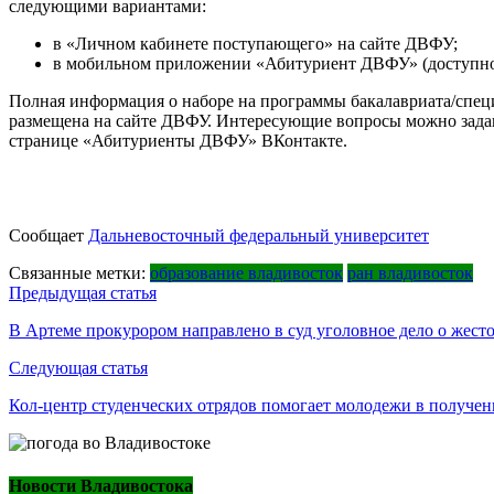
следующими вариантами:
в «Личном кабинете поступающего» на сайте ДВФУ;
в мобильном приложении «Абитуриент ДВФУ» (доступно в
Полная информация о наборе на программы бакалавриата/специ
размещена на сайте ДВФУ. Интересующие вопросы можно задава
странице «Абитуриенты ДВФУ» ВКонтакте.
Сообщает
Дальневосточный федеральный университет
Связанные метки:
образование владивосток
ран владивосток
Навигация
Предыдущая статья
по
В Артеме прокурором направлено в суд уголовное дело о жес
записям
Следующая статья
Кол-центр студенческих отрядов помогает молодежи в получен
Новости Владивостока