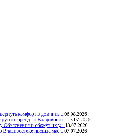
вернуть комфорт в дом и из...
06.08.2026
крутить бренд во Владивосто...
13.07.2026
у Объяснения и обяжут их у...
13.07.2026
во Владивостоке прошла мас...
07.07.2026