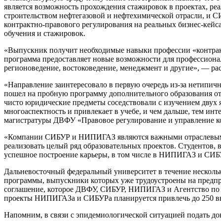
является возможность прохождения стажировок в проектах, р
строительством нефтегазовой и нефтехимической отрасли, и С
контрактно-правового регулирования на реальных бизнес-ке
обучения и стажировок.
«Выпускник получит необходимые навыки профессии «контракт
программа предоставляет новые возможности для профессионал
регионоведение, востоковедение, менеджмент и другие», — р
«Направление заинтересовало в первую очередь из-за нетипич
пошел на пробную программу дополнительного образования о
чисто юридические предметы соседствовали с изучением двух
многоаспектность и привлекает в учебе, и чем дальше, тем ин
магистратуры ДВФУ «Правовое регулирование и управление к
«Компании СИБУР и НИПИГАЗ являются важными отраслевыми п
реализовать целый ряд образовательных проектов. Студентов,
успешное построение карьеры, в том числе в НИПИГАЗ и СИБ
Дальневосточный федеральный университет в течение несколь
программы, выпускники которых уже трудоустроены на предп
соглашение, которое ДВФУ, СИБУР, НИПИГАЗ и Агентство по р
проекты НИПИГАЗа и СИБУРа планируется привлечь до 250 
Напомним, в связи с эпидемиологической ситуацией подать д