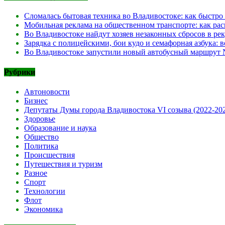
Сломалась бытовая техника во Владивостоке: как быстро
Мобильная реклама на общественном транспорте: как рас
Во Владивостоке найдут хозяев незаконных сбросов в ре
Зарядка с полицейскими, бои кудо и семафорная азбука:
Во Владивостоке запустили новый автобусный маршрут №
Рубрики
Автоновости
Бизнес
Депутаты Думы города Владивостока VI созыва (2022-20
Здоровье
Образование и наука
Общество
Политика
Происшествия
Путешествия и туризм
Разное
Спорт
Технологии
Флот
Экономика