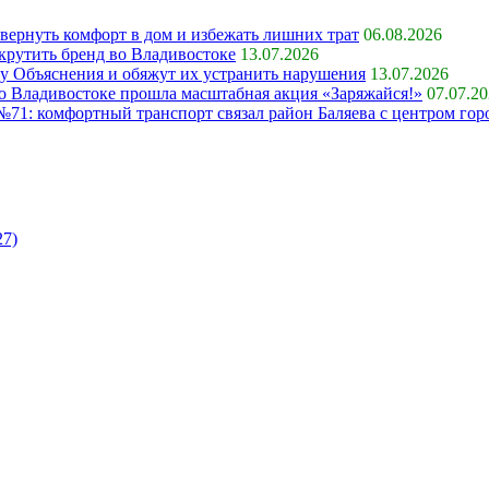
 вернуть комфорт в дом и избежать лишних трат
06.08.2026
крутить бренд во Владивостоке
13.07.2026
ку Объяснения и обяжут их устранить нарушения
13.07.2026
 во Владивостоке прошла масштабная акция «Заряжайся!»
07.07.2
71: комфортный транспорт связал район Баляева с центром гор
27)