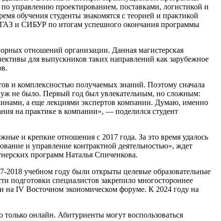
 по управлению проектированием, поставками, логистикой и
емя обучения студенты знакомятся с теорией и практикой
ИГАЗ и СИБУР по итогам успешного окончания программы
ворных отношений организации. Данная магистерская
пективы для выпускников таких направлений как зарубежное
в.
тов и комплексностью получаемых знаний. Поэтому сначала
уж не было. Первый год был увлекательным, но сложным:
инами, а еще лекциями экспертов компании. Думаю, именно
нания на практике в компании», — поделился студент
е и крепкие отношения с 2017 года. За это время удалось
ование и управление контрактной деятельностью», ждет
тнерских программ Наталья Спиченкова.
7-2018 учебном году были открыты целевые образовательные
ти подготовки специалистов закрепило многостороннее
 на IV Восточном экономическом форуме. К 2024 году на
 только онлайн. Абитуриенты могут воспользоваться