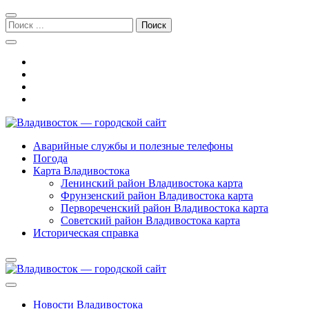
Перейти
Перейти
к
к
Поиск:
навигации
содержимому
Владивосток — городской сайт
Аварийные службы и полезные телефоны
Погода
Карта Владивостока
Ленинский район Владивостока карта
Фрунзенский район Владивостока карта
Первореченский район Владивостока карта
Советский район Владивостока карта
Историческая справка
Новости Владивостока