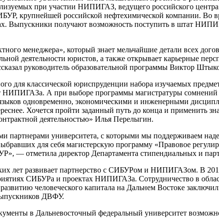
еализуемых при участии НИПИГАЗ, ведущего российского центра
ИБУР, крупнейшей российской нефтехимической компании. Во вр
йсах. Выпускники получают возможность поступить в штат НИП
ного менеджера», который знает мельчайшие детали всех дого
ьной деятельности юристов, а также открывает карьерные перс
ассказал руководитель образовательной программы Виктор Штыко
ного для классической юриспруденции набора изучаемых предме
т НИПИГАЗа. А при выборе программы магистратуры сомнений 
 языков одновременно, экономическими и инженерными дисципл
тереснее. Хочется пройти заданный путь до конца и применить з
онтрактной деятельностью» Илья Перелыгин.
артнерами университета, с которыми мы поддерживаем надежны
 выбравших для себя магистерскую программу «Правовое регулир
УР», ― отметила директор Департамента стипендиальных и пар
ких лет развивает партнерство с СИБУРом и НИПИГАЗом. В 201
риятиях СИБУРа и проектах НИПИГАЗа. Сотрудничество в облас
азвитию человеческого капитала на Дальнем Востоке заключили
выпускников ДВФУ.
окументы в Дальневосточный федеральный университет возможно