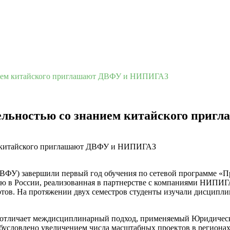
нием китайского приглашают ДВФУ и НИПИГАЗ
ельностью со знанием китайского при
ВФУ) завершили первый год обучения по сетевой программе «П
ию в России, реализованная в партнерстве с компаниями НИПИГ
ртов. На протяжении двух семестров студенты изучали дисципл
отличает междисциплинарный подход, применяемый Юридическ
обусловлено увеличением числа масштабных проектов в регион