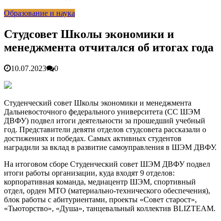
раскрутить бренд во Владивосто...
13.07.2026
Образование и наука
Во Владивостоке найдут хозяев незаконных сбросов в
реку Объяснения и обяжут их у...
13.07.2026
Зарядка с полицейскими, бои кудо и семафорная азбука:
Студсовет Школы экономики и
во Владивостоке прошла мас...
07.07.2026
менеджмента отчитался об итогах года
Вельгодский Олег Николаевич
15.03.2026
Бочин Сергей Витальевич
15.03.2026
Ходнева Василиса Валентиновна
15.03.2026
10.07.2023
0
Глушко Вячеслав Викторович
15.03.2026
Аксенов Александр Валентинович
15.03.2026
Русинов Денис Александрович
15.03.2026
Студенческий совет Школы экономики и менеджмента
Дальневосточного федерального университета (СС ШЭМ
ДВФУ) подвел итоги деятельности за прошедший учебный
год. Представители девяти отделов студсовета рассказали о
достижениях и победах. Самых активных студентов
наградили за вклад в развитие самоуправления в ШЭМ ДВФУ.
На итоговом сборе Студенческий совет ШЭМ ДВФУ подвел
итоги работы организации, куда входят 9 отделов:
корпоративная команда, медиацентр ШЭМ, спортивный
отдел, орден МТО (материально-технического обеспечения),
блок работы с абитуриентами, проекты «Совет старост»,
«Тьюторство», «Душа», танцевальный коллектив BLIZTEAM.