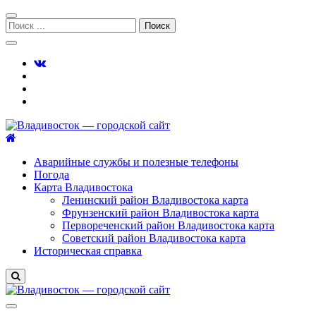
Перейти
Перейти
к
к
Поиск:
навигации
содержимому
Владивосток — городской сайт
Аварийные службы и полезные телефоны
Погода
Карта Владивостока
Ленинский район Владивостока карта
Фрунзенский район Владивостока карта
Первореченский район Владивостока карта
Советский район Владивостока карта
Историческая справка