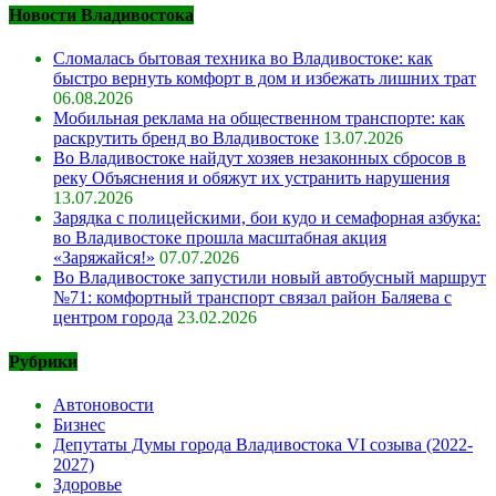
Новости Владивостока
Сломалась бытовая техника во Владивостоке: как
быстро вернуть комфорт в дом и избежать лишних трат
06.08.2026
Мобильная реклама на общественном транспорте: как
раскрутить бренд во Владивостоке
13.07.2026
Во Владивостоке найдут хозяев незаконных сбросов в
реку Объяснения и обяжут их устранить нарушения
13.07.2026
Зарядка с полицейскими, бои кудо и семафорная азбука:
во Владивостоке прошла масштабная акция
«Заряжайся!»
07.07.2026
Во Владивостоке запустили новый автобусный маршрут
№71: комфортный транспорт связал район Баляева с
центром города
23.02.2026
Рубрики
Автоновости
Бизнес
Депутаты Думы города Владивостока VI созыва (2022-
2027)
Здоровье