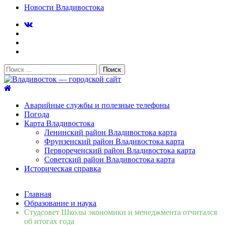
Новости Владивостока
Поиск:
Владивосток — городской сайт
Аварийные службы и полезные телефоны
Погода
Карта Владивостока
Ленинский район Владивостока карта
Фрунзенский район Владивостока карта
Первореченский район Владивостока карта
Советский район Владивостока карта
Историческая справка
Свежие новости
Главная
Сломалась бытовая техника во Владивостоке: как
Образование и наука
быстро вернуть комфорт в дом и из...
06.08.2026
Студсовет Школы экономики и менеджмента отчитался
Мобильная реклама на общественном транспорте: как
об итогах года