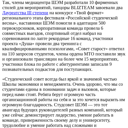
Так, члены медиацентра ШЭМ разработали 10 фирменных
стилей для мероприятий, танцоры BLIZTEAM завоевали два
Лауреатства III степени
на конкурсе «Твой формат»
регионального этапа фестиваля «Российской студенческой
весны», наставники ШЭМ помогли в адаптации 500
первокурсников, корпоративная команда провела 6
совместных выездов, спортивный отдел набрал на
соревнования по лапте рекордные 16 команд, участники
проекта «Душа» провели два тренинга с
квалифицированными психологами, «Совет старост» ответил
на 110 запросов студентов, члены ордена МТО поставили звук
и организовали трансляции на более чем 15 мероприятиях,
участники блока по работе с абитуриентами записали 9
познавательных подкастов для поступающих.
«Студенческий совет всегда был яркой и значимой частью
Школы экономики и менеджмента. Очень здорово, что мы со
студентами едины в понимании задач и вызовов, которые
перед нами стоят. Ребята берут огромную часть
организационной работы на себя и за это хочется выразить им
огромную благодарность. Студсовет ШЭМ — это тот
авангард будущих руководителей разных компаний, который
уже сейчас демонстрирует лидерство, умение работать в
команде, приверженность своему делу и университету,
трудолюбие и умение работать над сложными и