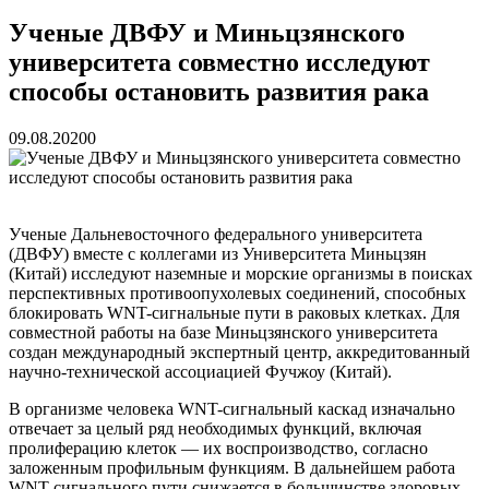
реку Объяснения и обяжут их у...
13.07.2026
Зарядка с полицейскими, бои кудо и семафорная азбука:
Ученые ДВФУ и Миньцзянского
во Владивостоке прошла мас...
07.07.2026
университета совместно исследуют
Вельгодский Олег Николаевич
15.03.2026
Бочин Сергей Витальевич
15.03.2026
способы остановить развития рака
Ходнева Василиса Валентиновна
15.03.2026
Глушко Вячеслав Викторович
15.03.2026
09.08.2020
0
Аксенов Александр Валентинович
15.03.2026
Русинов Денис Александрович
15.03.2026
Ученые Дальневосточного федерального университета
(ДВФУ) вместе с коллегами из Университета Миньцзян
(Китай) исследуют наземные и морские организмы в поисках
перспективных противоопухолевых соединений, способных
блокировать WNT-сигнальные пути в раковых клетках. Для
совместной работы на базе Миньцзянского университета
создан международный экспертный центр, аккредитованный
научно-технической ассоциацией Фучжоу (Китай).
В организме человека WNT-сигнальный каскад изначально
отвечает за целый ряд необходимых функций, включая
пролиферацию клеток — их воспроизводство, согласно
заложенным профильным функциям. В дальнейшем работа
WNT-сигнального пути снижается в большинстве здоровых