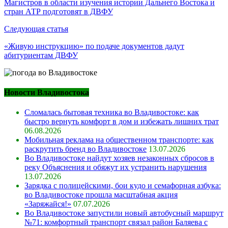
по
Магистров в области изучения истории Дальнего Востока и
стран АТР подготовят в ДВФУ
записям
Следующая статья
«Живую инструкцию» по подаче документов дадут
абитуриентам ДВФУ
Новости Владивостока
Сломалась бытовая техника во Владивостоке: как
быстро вернуть комфорт в дом и избежать лишних трат
06.08.2026
Мобильная реклама на общественном транспорте: как
раскрутить бренд во Владивостоке
13.07.2026
Во Владивостоке найдут хозяев незаконных сбросов в
реку Объяснения и обяжут их устранить нарушения
13.07.2026
Зарядка с полицейскими, бои кудо и семафорная азбука:
во Владивостоке прошла масштабная акция
«Заряжайся!»
07.07.2026
Во Владивостоке запустили новый автобусный маршрут
№71: комфортный транспорт связал район Баляева с