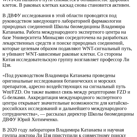
клеток. В раковых клетках каскад снова становится активен.
В ДВФУ исследования в этой области проводятся под
руководством заведующего лабораторией фармакологии
природных соединений Школы биомедицины Владимира
Катанаева. Работа международного экспертного центра на
базе Университета Миньцзян сосредоточена на разработках
лекарственных средств и поиске природных соединений,
которые целевым образом подавляют WNT-сигнальный путь,
и убивают WNT-зависимые раковые клетки. Со стороны
Китая исследовательскую группу возглавляет профессор Ли
Цзя.
«Под руководством Владимира Катанаева проведены
оригинальные исследования ботанических и морских
препаратов, адресно воздействующих на сигнальный путь
Wnt/FZD. Он также выявил связь между рецепторами FZD и
G-белками. Аккредитация международного экспертного
центра открывает значительные возможности для китайско-
российских исследований и дальнейшего международного
сотрудничества», — рассказал директор Школы биомедицины
ДВФУ Юрий Хотимченко.
В 2020 году лаборатория Владимира Катанаева и научная
группа доктора Ли Цзя приступили к совместному поиску