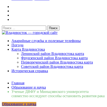
Поиск:
Владивосток — городской сайт
Аварийные службы и полезные телефоны
Погода
Карта Владивостока
Ленинский район Владивостока карта
Фрунзенский район Владивостока карта
Первореченский район Владивостока карта
Советский район Владивостока карта
Историческая справка
Свежие новости
Главная
Сломалась бытовая техника во Владивостоке: как
Образование и наука
быстро вернуть комфорт в дом и из...
06.08.2026
Ученые ДВФУ и Миньцзянского университета
Мобильная реклама на общественном транспорте: как
совместно исследуют способы остановить развития рака
раскрутить бренд во Владивосто...
13.07.2026
Образование и наука
Во Владивостоке найдут хозяев незаконных сбросов в