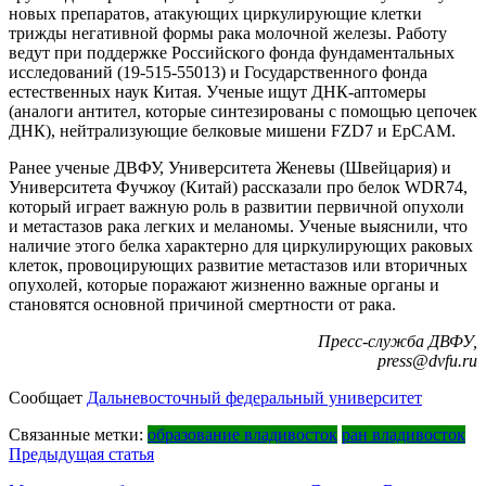
новых препаратов, атакующих циркулирующие клетки
трижды негативной формы рака молочной железы. Работу
ведут при поддержке Российского фонда фундаментальных
исследований (19-515-55013) и Государственного фонда
естественных наук Китая. Ученые ищут ДНК-аптомеры
(аналоги антител, которые синтезированы с помощью цепочек
ДНК), нейтрализующие белковые мишени FZD7 и EpCAM.
Ранее ученые ДВФУ, Университета Женевы (Швейцария) и
Университета Фучжоу (Китай) рассказали про белок WDR74,
который играет важную роль в развитии первичной опухоли
и метастазов рака легких и меланомы. Ученые выяснили, что
наличие этого белка характерно для циркулирующих раковых
клеток, провоцирующих развитие метастазов или вторичных
опухолей, которые поражают жизненно важные органы и
становятся основной причиной смертности от рака.
Пресс-служба ДВФУ,
press@dvfu.ru
Сообщает
Дальневосточный федеральный университет
Связанные метки:
образование владивосток
ран владивосток
Навигация
Предыдущая статья