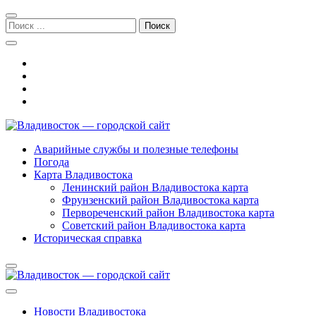
Перейти
Перейти
к
к
Поиск:
навигации
содержимому
Владивосток — городской сайт
Аварийные службы и полезные телефоны
Погода
Карта Владивостока
Ленинский район Владивостока карта
Фрунзенский район Владивостока карта
Первореченский район Владивостока карта
Советский район Владивостока карта
Историческая справка
Новости Владивостока