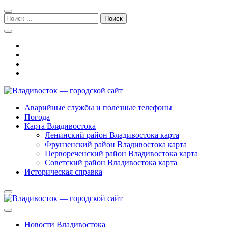
Перейти
Перейти
к
к
Поиск:
навигации
содержимому
Владивосток — городской сайт
Аварийные службы и полезные телефоны
Погода
Карта Владивостока
Ленинский район Владивостока карта
Фрунзенский район Владивостока карта
Первореченский район Владивостока карта
Советский район Владивостока карта
Историческая справка
Новости Владивостока