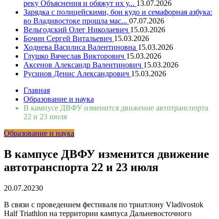
реку Объяснения и обяжут их у...
13.07.2026
Зарядка с полицейскими, бои кудо и семафорная азбука:
во Владивостоке прошла мас...
07.07.2026
Вельгодский Олег Николаевич
15.03.2026
Бочин Сергей Витальевич
15.03.2026
Ходнева Василиса Валентиновна
15.03.2026
Глушко Вячеслав Викторович
15.03.2026
Аксенов Александр Валентинович
15.03.2026
Русинов Денис Александрович
15.03.2026
Главная
Образование и наука
В кампусе ДВФУ изменится движение автотранспорта
22 и 23 июля
Образование и наука
В кампусе ДВФУ изменится движение
автотранспорта 22 и 23 июля
20.07.2023
0
В связи с проведением фестиваля по триатлону Vladivostok
Half Triathlon на территории кампуса Дальневосточного