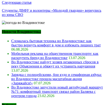
Следующая статья
Студенты ДВФУ и волонтеры «Молодой гвардии» вернулись
из зоны СВО
Новости Владивостока
Сломалась бытовая техника во Владивостоке: как
быстро вернуть комфорт в дом и избежать лишних трат
06.08.2026
Мобильная реклама на общественном транспорте: как
раскрутить бренд во Владивостоке
13.07.2026
Во Владивостоке найдут хозяев незаконных сбросов в
реку Объяснения и обяжут их устранить нарушения
13.07.2026
Зарядка с полицейскими, бои кудо и семафорная азбука:
во Владивостоке прошла масштабная акция
«Заряжайся!»
07.07.2026
Во Владивостоке запустили новый автобусный маршрут
№71: комфортный транспорт связал район Баляева с
центром города
23.02.2026