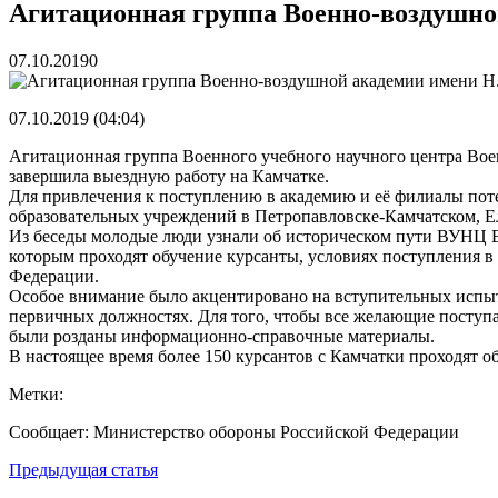
Бочин Сергей Витальевич
15.03.2026
Агитационная группа Военно-воздушно
Ходнева Василиса Валентиновна
15.03.2026
Глушко Вячеслав Викторович
15.03.2026
07.10.2019
0
Аксенов Александр Валентинович
15.03.2026
Русинов Денис Александрович
15.03.2026
07.10.2019 (04:04)
Агитационная группа Военного учебного научного центра В
завершила выездную работу на Камчатке.
Для привлечения к поступлению в академию и её филиалы по
образовательных учреждений в Петропавловске-Камчатском, Е
Из беседы молодые люди узнали об историческом пути ВУНЦ В
которым проходят обучение курсанты, условиях поступления в
Федерации.
Особое внимание было акцентировано на вступительных испыт
первичных должностях. Для того, чтобы все желающие поступ
были розданы информационно-справочные материалы.
В настоящее время более 150 курсантов с Камчатки проходят об
Метки:
Сообщает: Министерство обороны Российской Федерации
Навигация
Предыдущая статья