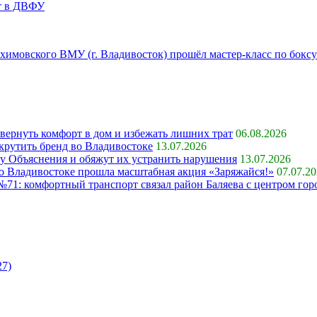
т в ДВФУ
химовского ВМУ (г. Владивосток) прошёл мастер-класс по боксу
 вернуть комфорт в дом и избежать лишних трат
06.08.2026
крутить бренд во Владивостоке
13.07.2026
ку Объяснения и обяжут их устранить нарушения
13.07.2026
 во Владивостоке прошла масштабная акция «Заряжайся!»
07.07.2
71: комфортный транспорт связал район Баляева с центром гор
27)