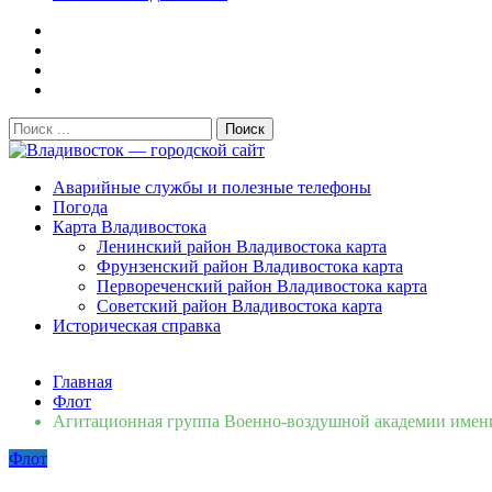
Поиск:
Владивосток — городской сайт
Аварийные службы и полезные телефоны
Погода
Карта Владивостока
Ленинский район Владивостока карта
Фрунзенский район Владивостока карта
Первореченский район Владивостока карта
Советский район Владивостока карта
Историческая справка
Свежие новости
Главная
Сломалась бытовая техника во Владивостоке: как быстро 
Флот
Мобильная реклама на общественном транспорте: как рас
Агитационная группа Военно-воздушной академии имени
Во Владивостоке найдут хозяев незаконных сбросов в рек
Флот
Зарядка с полицейскими, бои кудо и семафорная азбука: 
Вельгодский Олег Николаевич
15.03.2026