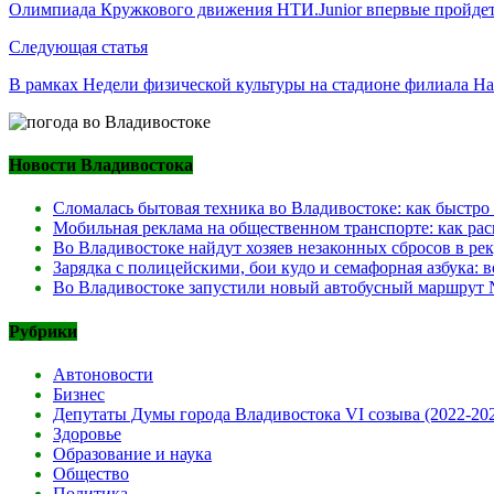
по
Олимпиада Кружкового движения НТИ.Junior впервые пройде
записям
Следующая статья
В рамках Недели физической культуры на стадионе филиала На
Новости Владивостока
Сломалась бытовая техника во Владивостоке: как быстро
Мобильная реклама на общественном транспорте: как рас
Во Владивостоке найдут хозяев незаконных сбросов в ре
Зарядка с полицейскими, бои кудо и семафорная азбука:
Во Владивостоке запустили новый автобусный маршрут №
Рубрики
Автоновости
Бизнес
Депутаты Думы города Владивостока VI созыва (2022-20
Здоровье
Образование и наука
Общество
Политика