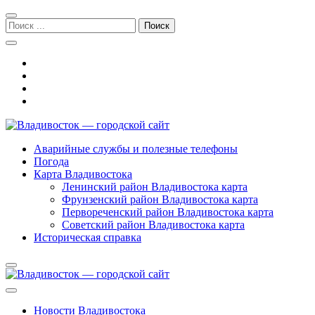
Перейти
Перейти
к
к
Поиск:
навигации
содержимому
Владивосток — городской сайт
Аварийные службы и полезные телефоны
Погода
Карта Владивостока
Ленинский район Владивостока карта
Фрунзенский район Владивостока карта
Первореченский район Владивостока карта
Советский район Владивостока карта
Историческая справка
Новости Владивостока