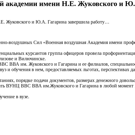
й академии имени Н.Е. Жуковского и Ю.
оенно-воздушных Сил «Военная воздушная Академия имени про
тенциальных курсантов группа офицеров провела профориентац
лизове и Вилючинске.
ВС ВВА им. Жуковского и Гагарина и ее филиалов, специальнос
 вуз и обучения в нем, предоставляемых льготах, перспектива
аниях, порядке подачи документов, размерах денежного доволь
ать ВУНЦ ВВС ВВА им.Жуковского и Гагарина в любой момент м
учение в вузе.